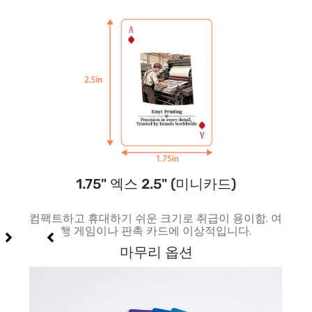
1.75" 엑스 2.5" (미니카드)
 특수
컴팩트하고 휴대하기 쉬운 크기로 취급이 용이함. 여
더 
행 게임이나 판촉 카드에 이상적입니다.
다.
마무리 옵션