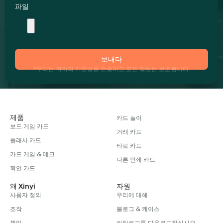
파일
보내다
*우리는 귀하의 기밀성을 존중하고 모든 정보는 보호됩니다.
제품
카드 놀이
보드 게임 카드
거래 카드
플래시 카드
타로 카드
카드 게임 & 데크
다른 인쇄 카드
확인 카드
왜 Xinyi
자원
사용자 정의
우리에 대해
조작
블로그 & 케이스
책임
카탈로그를 다운로드하십시오