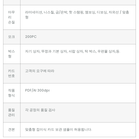
마무
라미네이션, 니스칠, 금/은박, 핫 스탬핑, 엠보싱, 디보싱, 자외선 / 맞춤
리
형
손질
모크
200PC
박스
자기 상자, 뚜껑과 기본 상자, 서랍 상자, 턱 박스, 우편물 상자,등.
형
카드
고객의 요구에 따라
번호
작품
PDF/AI 300dpi
형식
품질
각 공정의 품질 검사
관리
견본
맞춤형 접이식 카드 보관 샘플이 허용됩니다.