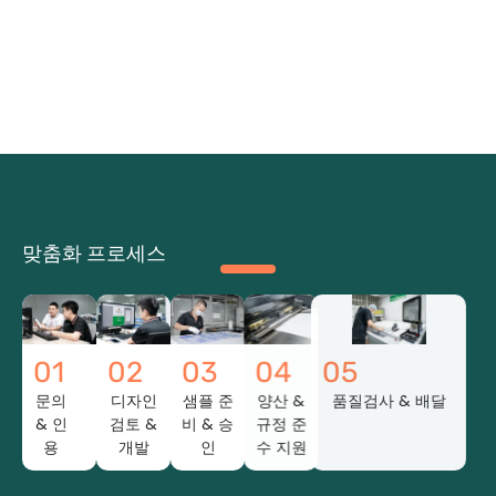
맞춤화 프로세스
01
02
03
04
05
문의
디자인
샘플 준
양산 &
품질검사 & 배달
& 인
검토 &
비 & 승
규정 준
용
개발
인
수 지원