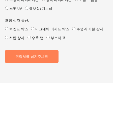
스팟 UV
엠보싱/디보싱
포장 상자 옵션:
턱엔드 박스
마그네틱 리지드 박스
뚜껑과 기본 상자
서랍 상자
수축 랩
부스터 팩
연락처를 남겨주세요