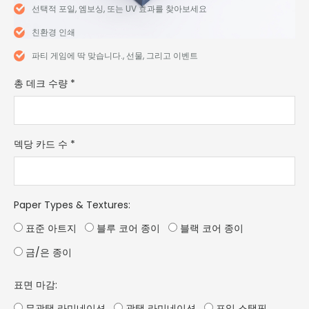
선택적 포일, 엠보싱, 또는 UV 효과를 찾아보세요
친환경 인쇄
파티 게임에 딱 맞습니다., 선물, 그리고 이벤트
총 데크 수량
*
덱당 카드 수
*
Paper Types & Textures
:
표준 아트지
블루 코어 종이
블랙 코어 종이
금/은 종이
표면 마감:
무광택 라미네이션
광택 라미네이션
포일 스탬핑