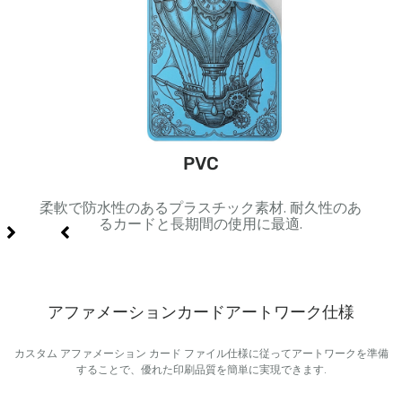
ック
PVC
ジや豪
柔軟で防水性のあるプラスチック素材. 耐久性のあ
黒色
るカードと長期間の使用に最適.
アファメーションカードアートワーク仕様
カスタム アファメーション カード ファイル仕様に従ってアートワークを準備
することで、優れた印刷品質を簡単に実現できます.