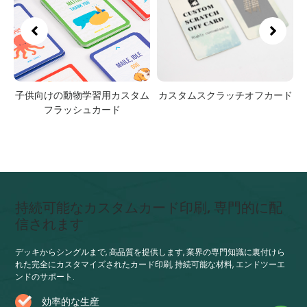
ス
子供向けの動物学習用カスタム
カスタムスクラッチオフカード
ー
フラッシュカード
持続可能なカスタムカード印刷, 専門的に配
信されます
デッキからシングルまで, 高品質を提供します, 業界の専門知識に裏付けら
れた完全にカスタマイズされたカード印刷, 持続可能な材料, エンドツーエ
ンドのサポート.
効率的な生産