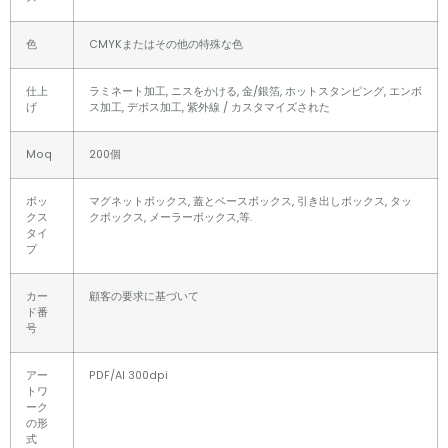
色
CMYKまたはその他の特殊な色
仕上
ラミネート加工, ニスをかける, 金/銀箔, ホットスタンピング, エンボ
げ
ス加工, デボス加工, 紫外線 / カスタマイズされた
Moq
200個
ボッ
マグネットボックス, 蓋とベースボックス, 引き出しボックス, タッ
クス
クボックス, メーラーボックス,等.
タイ
プ
カー
顧客の要求に基づいて
ド番
号
アー
PDF/AI 300dpi
トワ
ーク
の形
式