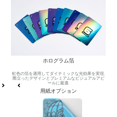
ホログラム箔
級感と
虹色の箔を適用してダイナミックな光効果を実現.
スム
.
際立ったデザインとプレミアムなビジュアルアピ
ールに最適.
用紙オプション