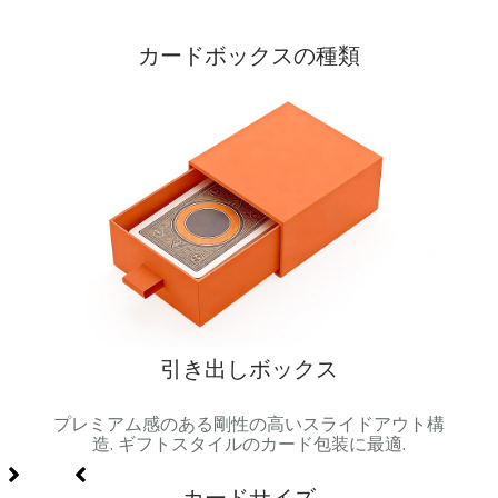
カードボックスの種類
引き出しボックス
属製容
プレミアム感のある剛性の高いスライドアウト構
マグ
セット
造. ギフトスタイルのカード包装に最適.