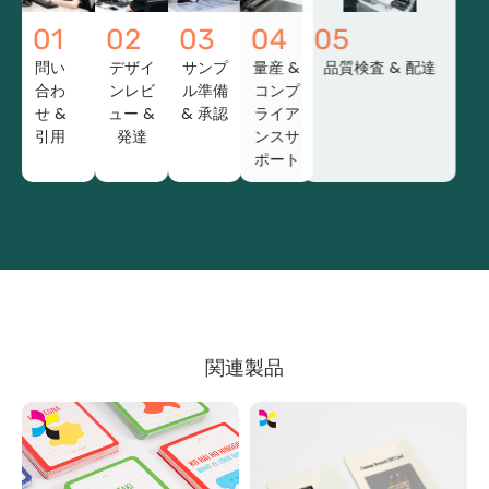
01
02
03
04
05
問い
デザイ
サンプ
量産 &
品質検査 & 配達
合わ
ンレビ
ル準備
コンプ
せ &
ュー &
& 承認
ライア
引用
発達
ンスサ
ポート
関連製品