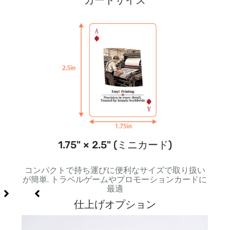
カードサイズ
1.75" × 2.5" (ミニカード)
角い形
コンパクトで持ち運びに便利なサイズで取り扱い
標準
適
が簡単. トラベルゲームやプロモーションカードに
力が
最適
仕上げオプション