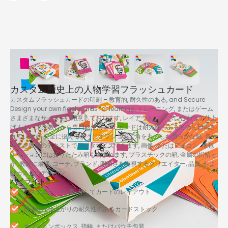
カスタム歴史上の人物学習フラッシュカード
カスタムフラッシュカードの印刷 – 教育的, 耐久性のある,
and Secure
Design your own flashcards for learning
, トレーニング, またはゲーム.
さまざまなサイズをご用意しております, レイアウト, ニーズに合わせて仕上
げます – 早期教育から専門的使用まで. カードは耐久性のあるものに印刷さ
れています, 安全に扱えるようにオプションで角を丸くした滑らかな紙. 各カ
ードを独自のテキストでカスタマイズできます, 画像, またはアイコン. 梱包
オプションには折りたたみ箱も含まれます, プラスチックの箱, 金属の指輪と
か. 教師に最適, コーチ, ブランド, 明瞭さを重視するクリエイター, 品質, およ
びカスタムデザイン.
ハイライト
カスタムサイズ, 形, そしてカードのレイアウト
滑らかな仕上がりの耐久性のあるカードストック
オプションボックス, 指輪, またはパウチ包装