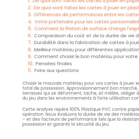
De quoi sont faites les cartes à jouer en papi
De quoi sont faites les cartes à jouer en plas
Différences de performances entre les cartes
Votre partenaire pour les cartes personnali
Comment la finition de surface change l'expé
Comparaison du coût et de la durée de vie d
Durabilité dans la fabrication de cartes à jou
Meilleur matériau pour différentes applicatio
Comment choisir le bon matériau pour votre 
Pensées finales
Foire aux questions
Choisir le mauvais matériau pour vos cartes à jouer e
total de possession. Approvisionnement bon marché, pa
terrasses qui se déforment, tache, et mêlée, obliger 
du jeu dans les environnements à forte utilisation co
Cette analyse repère 100% Plastique PVC contre papie
opération. Nous évaluons la durée de vie des matériau
– et des facteurs de performance tels que la résistanc
possession et garantir la sécurité du jeu.