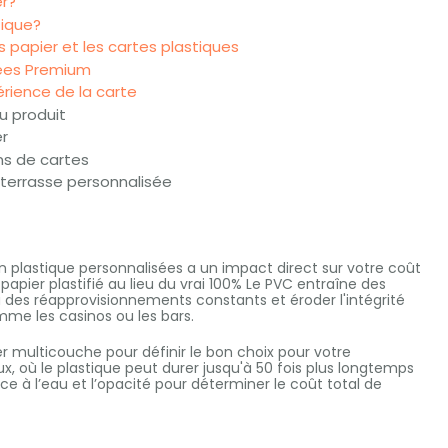
er?
tique?
 papier et les cartes plastiques
sées Premium
rience de la carte
u produit
er
ns de cartes
terrasse personnalisée
n plastique personnalisées a un impact direct sur votre coût
pier plastifié au lieu du vrai 100% Le PVC entraîne des
à des réapprovisionnements constants et éroder l'intégrité
mme les casinos ou les bars.
r multicouche pour définir le bon choix pour votre
x, où le plastique peut durer jusqu'à 50 fois plus longtemps
e à l’eau et l’opacité pour déterminer le coût total de