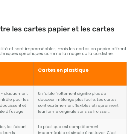
e les cartes papier et les cartes
lité et sont imperméables, mais les cartes en papier offrent
hniques spécifiques comme la magie ou la cardistrie..
Cartes en plastique
et « claquement
Un faible frottement signifie plus de
ontrôle pour les
douceur, mélange plus facile. Les cartes
'adoucissent et
sont extrêmement flexibles et reprennent
te à l'usage.
leur forme originale sans se froisser..
er, les faisant
Le plastique est complètement
es bords
imperméable et simple à nettoyer. C'est