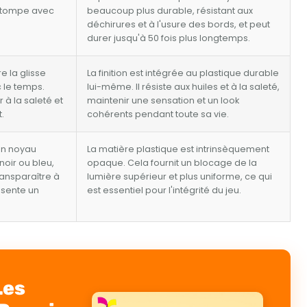
'estompe avec
beaucoup plus durable, résistant aux
déchirures et à l'usure des bords, et peut
durer jusqu'à 50 fois plus longtemps.
e la glisse
La finition est intégrée au plastique durable
c le temps.
lui-même. Il résiste aux huiles et à la saleté,
 à la saleté et
maintenir une sensation et un look
.
cohérents pendant toute sa vie.
un noyau
La matière plastique est intrinsèquement
oir ou bleu,
opaque. Cela fournit un blocage de la
ansparaître à
lumière supérieur et plus uniforme, ce qui
ésente un
est essentiel pour l'intégrité du jeu.
Les