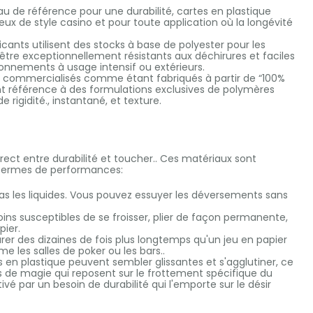
au de référence pour une durabilité, cartes en plastique
ux de style casino et pour toute application où la longévité
cants utilisent des stocks à base de polyester pour les
être exceptionnellement résistants aux déchirures et faciles
ironnements à usage intensif ou extérieurs.
t commercialisés comme étant fabriqués à partir de “100%
t référence à des formulations exclusives de polymères
 rigidité., instantané, et texture.
ect entre durabilité et toucher.. Ces matériaux sont
 termes de performances:
as les liquides. Vous pouvez essuyer les déversements sans
ns susceptibles de se froisser, plier de façon permanente,
pier.
rer des dizaines de fois plus longtemps qu'un jeu en papier
les salles de poker ou les bars..
s en plastique peuvent sembler glissantes et s'agglutiner, ce
urs de magie qui reposent sur le frottement spécifique du
vé par un besoin de durabilité qui l'emporte sur le désir