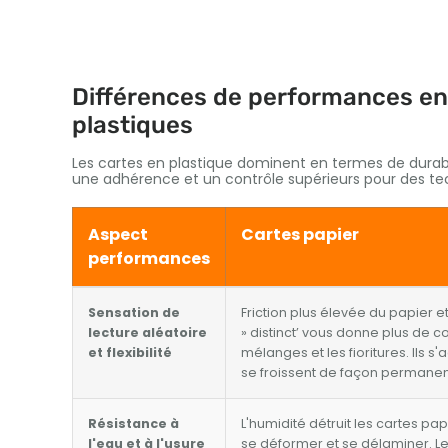
Différences de performances entr
plastiques
Les cartes en plastique dominent en termes de durabi
une adhérence et un contrôle supérieurs pour des tec
Aspect
Cartes papier
performances
Sensation de
Friction plus élevée du papier 
lecture aléatoire
» distinct’ vous donne plus de c
et flexibilité
mélanges et les fioritures. Ils s
se froissent de façon permanen
Résistance à
L'humidité détruit les cartes papi
l'eau et à l'usure
se déformer et se délaminer. L