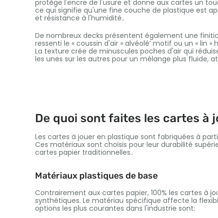
protège l'encre de l'usure et donne aux cartes un touche
ce qui signifie qu'une fine couche de plastique est ap
et résistance à l'humidité..
De nombreux decks présentent également une finition
ressenti le « coussin d'air » alvéolé’ motif ou un « lin
La texture crée de minuscules poches d'air qui réduise
les unes sur les autres pour un mélange plus fluide, atti
De quoi sont faites les cartes à 
Les cartes à jouer en plastique sont fabriquées à par
Ces matériaux sont choisis pour leur durabilité supé
cartes papier traditionnelles..
Matériaux plastiques de base
Contrairement aux cartes papier, 100% les cartes à jo
synthétiques. Le matériau spécifique affecte la flexibil
options les plus courantes dans l'industrie sont: