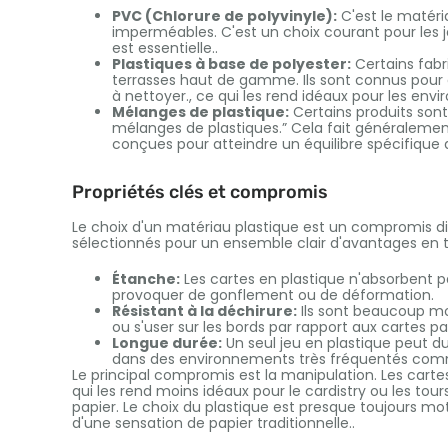
PVC (Chlorure de polyvinyle):
C'est le matéri
imperméables. C'est un choix courant pour les je
est essentielle..
Plastiques à base de polyester:
Certains fabri
terrasses haut de gamme. Ils sont connus pour 
à nettoyer., ce qui les rend idéaux pour les env
Mélanges de plastique:
Certains produits son
mélanges de plastiques.” Cela fait généralemen
conçues pour atteindre un équilibre spécifique de
Propriétés clés et compromis
Le choix d'un matériau plastique est un compromis dir
sélectionnés pour un ensemble clair d'avantages en
Étanche:
Les cartes en plastique n'absorbent p
provoquer de gonflement ou de déformation.
Résistant à la déchirure:
Ils sont beaucoup moi
ou s'user sur les bords par rapport aux cartes pa
Longue durée:
Un seul jeu en plastique peut du
dans des environnements très fréquentés comme 
Le principal compromis est la manipulation. Les carte
qui les rend moins idéaux pour le cardistry ou les to
papier. Le choix du plastique est presque toujours moti
d'une sensation de papier traditionnelle..