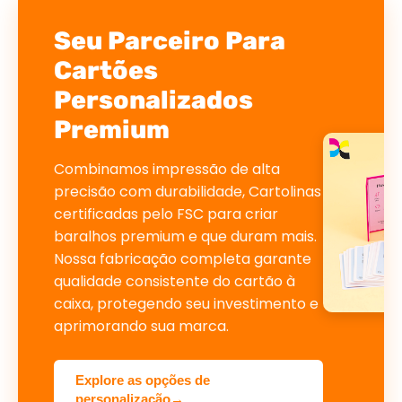
Seu Parceiro Para
Cartões
Personalizados
Premium
Combinamos impressão de alta
precisão com durabilidade, Cartolinas
certificadas pelo FSC para criar
baralhos premium e que duram mais.
Nossa fabricação completa garante
qualidade consistente do cartão à
caixa, protegendo seu investimento e
aprimorando sua marca.
Explore as opções de
personalização→