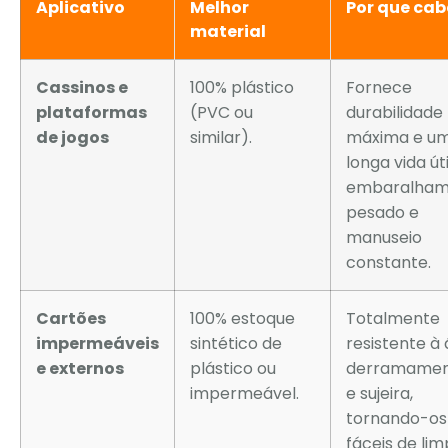
Aplicativo
Melhor
Por que cab
material
Cassinos e
100% plástico
Fornece
plataformas
(PVC ou
durabilidade
de jogos
similar).
máxima e u
longa vida út
embaralham
pesado e
manuseio
constante.
Cartões
100% estoque
Totalmente
impermeáveis
sintético de
resistente à 
​​e externos
plástico ou
derramamen
impermeável.
e sujeira,
tornando-os
fáceis de lim