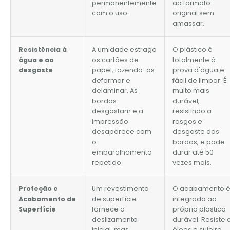
permanentemente
ao formato
com o uso.
original sem
amassar.
Resistência à
A umidade estraga
O plástico é
água e ao
os cartões de
totalmente à
desgaste
papel, fazendo-os
prova d'água e
deformar e
fácil de limpar. É
delaminar. As
muito mais
bordas
durável,
desgastam e a
resistindo a
impressão
rasgos e
desaparece com
desgaste das
o
bordas, e pode
embaralhamento
durar até 50
repetido.
vezes mais.
Proteção e
Um revestimento
O acabamento 
Acabamento de
de superfície
integrado ao
Superfície
fornece o
próprio plástico
deslizamento
durável. Resiste 
inicial, mas
óleos e sujeira,