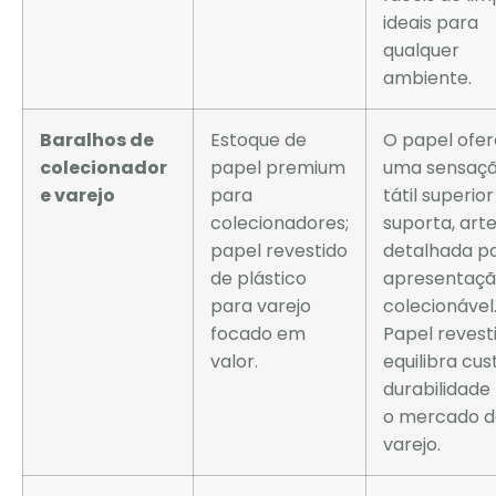
ideais para
qualquer
ambiente.
Baralhos de
Estoque de
O papel ofe
colecionador
papel premium
uma sensaç
e varejo
para
tátil superior
colecionadores;
suporta, art
papel revestido
detalhada p
de plástico
apresentaç
para varejo
colecionável
focado em
Papel revest
valor.
equilibra cus
durabilidade
o mercado d
varejo.