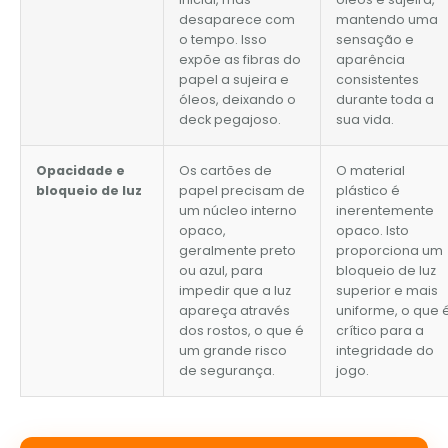
desaparece com
mantendo uma
o tempo. Isso
sensação e
expõe as fibras do
aparência
papel a sujeira e
consistentes
óleos, deixando o
durante toda a
deck pegajoso.
sua vida.
Opacidade e
Os cartões de
O material
bloqueio de luz
papel precisam de
plástico é
um núcleo interno
inerentemente
opaco,
opaco. Isto
geralmente preto
proporciona um
ou azul, para
bloqueio de luz
impedir que a luz
superior e mais
apareça através
uniforme, o que 
dos rostos, o que é
crítico para a
um grande risco
integridade do
de segurança.
jogo.