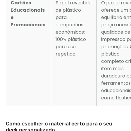
Cartões
Papel revestido
O papel reve
Educacionais
de plástico
oferece um
e
para
equilíbrio en
Promocionais
campanhas
preço acessí
econômicas;
qualidade de
100% plástico
impressão p
para uso
promoções. 
repetido.
plástico
completo cr
item mais
duradouro p
ferramentas
educacionai
como flashca
Como escolher o material certo para o seu
deck personalizado