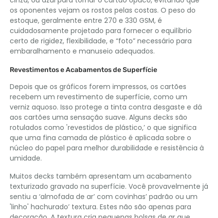
os oponentes vejam os rostos pelas costas. O peso do
estoque, geralmente entre 270 e 330 GSM, é
cuidadosamente projetado para fornecer o equilíbrio
certo de rigidez, flexibilidade, e “foto” necessário para
embaralhamento e manuseio adequados.
Revestimentos e Acabamentos de Superfície
Depois que os gráficos forem impressos, os cartões
recebem um revestimento de superfície, como um
verniz aquoso. Isso protege a tinta contra desgaste e dá
aos cartões uma sensação suave. Alguns decks são
rotulados como 'revestidos de plástico,’ o que significa
que uma fina camada de plástico é aplicada sobre o
núcleo do papel para melhor durabilidade e resistência à
umidade.
Muitos decks também apresentam um acabamento
texturizado gravado na superfície. Você provavelmente já
sentiu a ‘almofada de ar’ com covinhas’ padrão ou um
'linho' hachurado’ textura. Estes não são apenas para
decoração. A textura cria pequenas bolsas de ar que