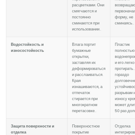
расцветками. Они
возвращаю
смягчаются и
первонача
постоянно
форму, не
сминаются при
сминаясь..
использовании..
Водостойкость и
Влага портит
Пластик
износостойкость
бумажные
полностью
открытки,
водонепро
заставляя их
и его легко
деформироваться
протирать.
и расслаиваться.
гораздо
Края
долговечне
изнашиваются, а
устойчивос
отпечаток
разрывам 
стирается при
износу кро
многократном
может дли
перетасовке..
50 раз дол
Защита поверхности и
Поверхностное
Отделка
отделка
покрытие
интегриров