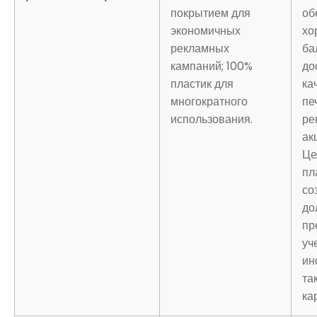
покрытием для
об
экономичных
хо
рекламных
ба
кампаний; 100%
до
пластик для
ка
многократного
пе
использования.
ре
акц
Це
пл
со
до
пр
уч
ин
та
ка