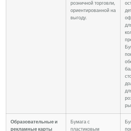
розничной торговли,
ост
ориентированной на
де
выгоду.
оф
дл
ко
пр
Бу
по
об
ба
ст
до
дл
ро
ры
Образовательные и
Бумага с
Бу
рекламные карты
пластиковым
по