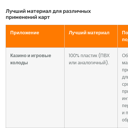
Лучший материал для различных
применений карт
Приложение
Лучший материал
По
по
Казино и игровые
100% пластик (ПВХ
Об
колоды
или аналогичный).
ма
пр
дл
ср
пр
ин
пе
и 
об