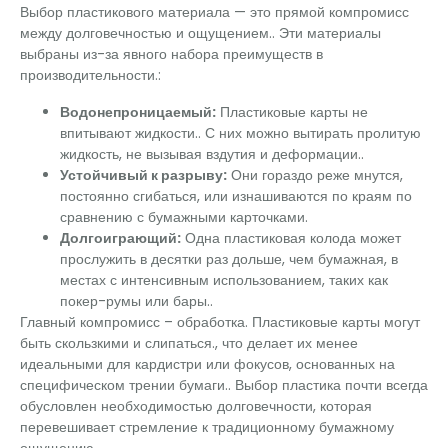
Выбор пластикового материала — это прямой компромисс
между долговечностью и ощущением.. Эти материалы
выбраны из-за явного набора преимуществ в
производительности.:
Водонепроницаемый:
Пластиковые карты не
впитывают жидкости.. С них можно вытирать пролитую
жидкость, не вызывая вздутия и деформации..
Устойчивый к разрыву:
Они гораздо реже мнутся,
постоянно сгибаться, или изнашиваются по краям по
сравнению с бумажными карточками.
Долгоиграющий:
Одна пластиковая колода может
прослужить в десятки раз дольше, чем бумажная, в
местах с интенсивным использованием, таких как
покер-румы или бары..
Главный компромисс – обработка. Пластиковые карты могут
быть скользкими и слипаться., что делает их менее
идеальными для кардистри или фокусов, основанных на
специфическом трении бумаги.. Выбор пластика почти всегда
обусловлен необходимостью долговечности, которая
перевешивает стремление к традиционному бумажному
ощущению..