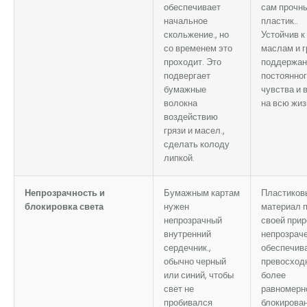
обеспечивает
сам прочн
начальное
пластик..
скольжение., но
Устойчив к
со временем это
маслам и г
проходит. Это
поддержан
подвергает
постоянно
бумажные
чувства и 
волокна
на всю жиз
воздействию
грязи и масел.,
сделать колоду
липкой.
Непрозрачность и
Бумажным картам
Пластиков
блокировка света
нужен
материал 
непрозрачный
своей при
внутренний
непрозраче
сердечник.,
обеспечив
обычно черный
превосход
или синий, чтобы
более
свет не
равномерн
пробивался
блокирова