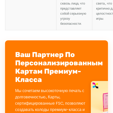
сквозь лица, что
света., что
представляет
критично д
собой серьезную
целостнос
угрозу
игры.
безопасности.
Ваш Партнер По
Персонализированным
Картам Премиум-
Класса
Мы сочетаем высокоточную печать с
долговечностью., Карты,
сертифицированные FSC, позволяют
создавать колоды премиум-класса и