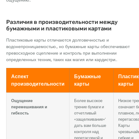
Различия в производительности между
бумажными и пластиковыми картами
Пластиковые карты отличаются долговечностью и
водонепроницаемостью., но бумажные карты обеспечивают
превосходное сцепление и контроль при выполнении
определенных техник, таких как магия или кардистри..
Аспект
Бумажные
Пласти
производительности
карты
карты
Ощущение
Более высокое
Низкое тре
перемешивания и
трение бумаги и
означает б
гибкость
отчетливый
плавное, л
«защелкивание»’
перетасова
дать вам больше
Карты
контроля над
чрезвычай
перетасовкой и
гибкие и