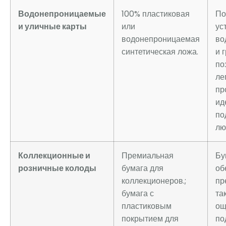
Водонепроницаемые
100% пластиковая
По
и уличные карты
или
ус
водонепроницаемая
во
синтетическая ложа.
и г
по
ле
пр
ид
по
лю
Коллекционные и
Премиальная
Бу
розничные колоды
бумага для
об
коллекционеров.;
пр
бумага с
та
пластиковым
ощ
покрытием для
по