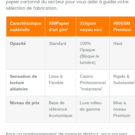
papier cartonné du secteur pour vous aider à guider votre
sélection de fabrication.:
Caractéristique
350Papier
310gsm
400GSM
matérielle
d'art g/m²
noyau noir
Premium
Opacité
Standard
100%
Haut
Opaque
(Bloque la
lumière)
Sensation de
Lisse &
Casino
Rigide &
lecture
Flexible
Professionnel
Substantiel
aléatoire
“Instantané”
Niveau de prix
Base de
Luxe milieu
Mise à
référence
de gamme
niveau
économique
Premium
Pour un positionnement de marque distinct, vous pouvez