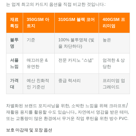
는 업계 최고의 카드지 옵션을 직접 비교한 ​​것입니다.:
재료
350GSM 아
310GSM 블랙 코어
400GSM 프
특징
트지
리미엄
불투
기준
100% 불투명체 (빛
높은
명
을 차단하다)
셔플
매끄러운 &
전문 카지노 “스냅”
엄격한 & 상
느낌
유연한
당한
가격
예산 친화적
중급 럭셔리
프리미엄 업
대
인 기준선
그레이드
차별화된 브랜드 포지셔닝을 위한, 소박한 느낌을 위해 크라프트/
재활용 용지를 활용할 수도 있습니다., 자연에서 영감을 받은 테마,
또는 교통량이 많은 환경에서 무거운 작업 루틴을 위한 방수 PVC.
보호 마감재 및 포장 옵션