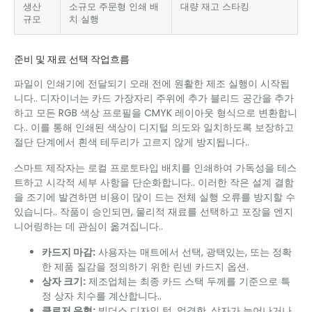
생산
소규모 주문형 인쇄 배
대량 재고 스타킹
규모
치 실행
준비 및 재료 선택 작업흐름
파일이 인쇄기에 전달되기 오래 전에 원활한 제조 실행이 시작됩
니다.. 디자이너는 카드 가장자리 주위에 추가 블리드 공간을 추가
하고 모든 RGB 색상 프로필을 CMYK 레이아웃 형식으로 변환합니
다.. 이를 통해 인쇄된 색상이 디지털 의도와 일치하도록 보장하고
절단 단계에서 흰색 테두리가 고르지 않게 방지됩니다..
스마트 제작자는 로컬 프로토타입 배치를 인쇄하여 가독성을 테스
트하고 시각적 세부 사항을 단순화합니다.. 이러한 작은 설계 결함
을 조기에 발견하면 비용이 많이 드는 전체 실행 오류를 방지할 수
있습니다.. 작품이 승인되면, 물리적 재료를 선택하고 포장을 엔지
니어링하는 데 관심이 옮겨집니다..
카드지 마감:
사용자는 매트에서 선택, 광택있는, 또는 정확
한 제품 질감을 정의하기 위한 린넨 카드지 옵션.
상자 크기:
제조업체는 최종 카드 스택 두께를 기준으로 특
정 상자 치수를 계산합니다..
클로저 유형:
빌더스 디자인 턱, 엄격한, 상자가 늘어나거나