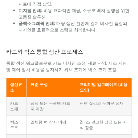
서트에 직접 삽입.
디지털 인쇄:
비용 효과적인 제공, 소규모 배치 실행을 위한
고품질 솔루션.
플렉소그래픽 인쇄:
대량 생산 전반에 걸쳐 비사진 품질의
디자인을 효율적으로 스탬프 처리합니다..
카드와 박스 통합 생산 프로세스
통합 생산 워크플로우로 카드 디자인 조정, 재료 사양, 제조 지연
및 제어 장치 비용을 방지하기 위해 조기에 박스 크기 조정.
생산요
표준 구성
프리미엄 업그레이드 (비용
소
요인)
카드
광택 또는 무광택 카드
린넨 질감의 두꺼운 심재
소재
지 마감
박스
일체형 턱 상자 여밈
2피스 견고한 잠금 또는 자
구조
석 잠금