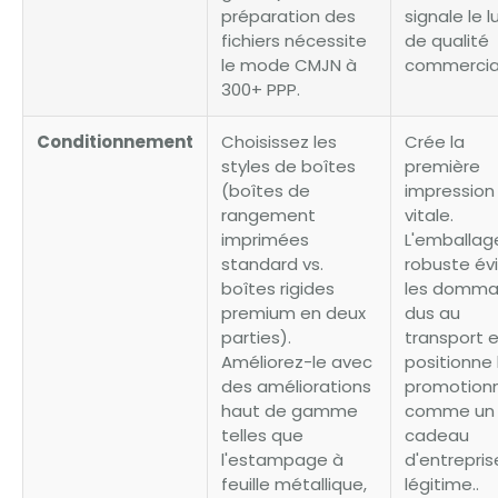
préparation des
signale le l
fichiers nécessite
de qualité
le mode CMJN à
commercial
300+ PPP.
Conditionnement
Choisissez les
Crée la
styles de boîtes
première
(boîtes de
impression
rangement
vitale.
imprimées
L'emballag
standard vs.
robuste év
boîtes rigides
les domm
premium en deux
dus au
parties).
transport 
Améliorez-le avec
positionne 
des améliorations
promotion
haut de gamme
comme un
telles que
cadeau
l'estampage à
d'entrepris
feuille métallique,
légitime..