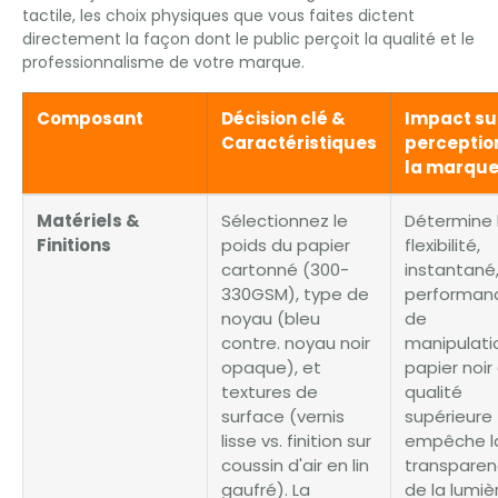
tactile, les choix physiques que vous faites dictent
directement la façon dont le public perçoit la qualité et le
professionnalisme de votre marque.
Composant
Décision clé &
Impact sur
Caractéristiques
perceptio
la marqu
Matériels &
Sélectionnez le
Détermine 
Finitions
poids du papier
flexibilité,
cartonné (300-
instantané,
330GSM), type de
performan
noyau (bleu
de
contre. noyau noir
manipulatio
opaque), et
papier noir
textures de
qualité
surface (vernis
supérieure
lisse vs. finition sur
empêche l
coussin d'air en lin
transpare
gaufré). La
de la lumiè