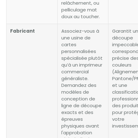
relâchement, ou
pelliculage mat
doux au toucher.
Fabricant
Associez-vous à
Garantit u
une usine de
découpe
cartes
impeccable
personnalisées
correspon
spécialisée plutôt
précise de
qu’à un imprimeur
couleurs
commercial
(Aligneme
généraliste.
Pantone/P
Demandez des
et une
modèles de
classificati
conception de
professionn
ligne de découpe
des produi
exacts et des
pour proté
épreuves
votre
physiques avant
investisse
l'approbation