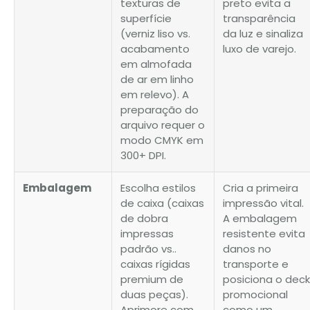
texturas de
preto evita a
superfície
transparência
(verniz liso vs.
da luz e sinaliza
acabamento
luxo de varejo.
em almofada
de ar em linho
em relevo). A
preparação do
arquivo requer o
modo CMYK em
300+ DPI.
Embalagem
Escolha estilos
Cria a primeira
de caixa (caixas
impressão vital.
de dobra
A embalagem
impressas
resistente evita
padrão vs..
danos no
caixas rígidas
transporte e
premium de
posiciona o deck
duas peças).
promocional
Aprimore com
como um