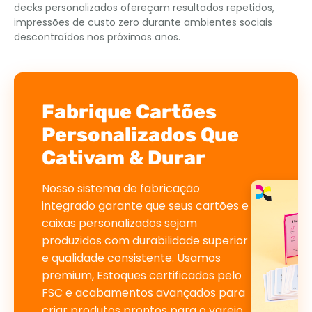
decks personalizados ofereçam resultados repetidos,
impressões de custo zero durante ambientes sociais
descontraídos nos próximos anos.
Fabrique Cartões
Personalizados Que
Cativam & Durar
Nosso sistema de fabricação
integrado garante que seus cartões e
caixas personalizados sejam
produzidos com durabilidade superior
e qualidade consistente. Usamos
premium, Estoques certificados pelo
FSC e acabamentos avançados para
criar produtos prontos para o varejo