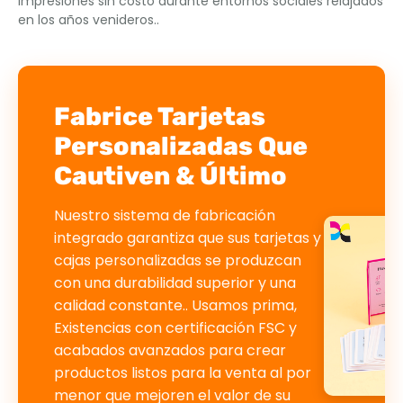
Impresiones sin costo durante entornos sociales relajados
en los años venideros..
Fabrice Tarjetas
Personalizadas Que
Cautiven & Último
Nuestro sistema de fabricación
integrado garantiza que sus tarjetas y
cajas personalizadas se produzcan
con una durabilidad superior y una
calidad constante.. Usamos prima,
Existencias con certificación FSC y
acabados avanzados para crear
productos listos para la venta al por
menor que mejoren el valor de su