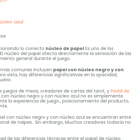
s??
úcleo azul
dos
ccionando lo correcto
núcleo de papel
Es uno de los
 El núcleo del papel afecta directamente la sensación de las
dimiento general durante el juego.
nes más comunes incluyen
papel con núcleo negro y con
ra vista, hay diferencias significativas en la opacidad,
uario.
de juegos de mesa, creadores de cartas del tarot, y
Pedal de
el con núcleo negro y con núcleo azul no es simplemente
te la experiencia de juego., posicionamiento del producto,
nte.
apel con núcleo negro y con núcleo azul se encuentran entre
sional de naipes.. Sin embargo, Muchos creadores todavía no
dad de las diferencias técnicas entre el papel de núcleo