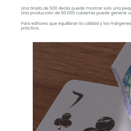
Una tirada de 500 decks puede mostrar solo una peq
Una producción de 50.000 cubiertas puede generar u
Para editores que equilibran la calidad y los márgene
práctica..