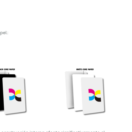
pel.: