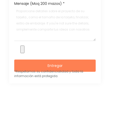
Mensaje (Moq 200 mazos)
*
Entregar
*Respetamos su confidencialidad y toda la
información está protegida.