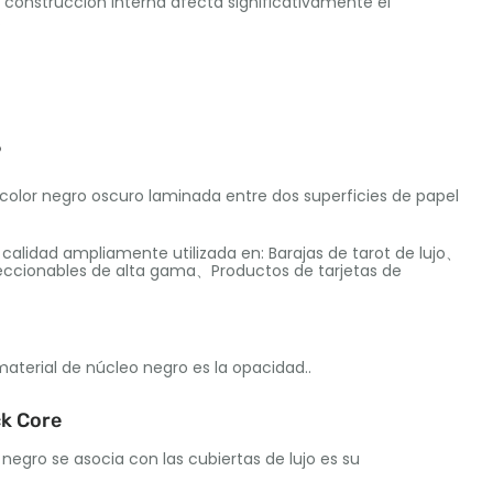
La construcción interna afecta significativamente el
.
?
e color negro oscuro laminada entre dos superficies de papel
alidad ampliamente utilizada en: Barajas de tarot de lujo、
eccionables de alta gama、Productos de tarjetas de
 material de núcleo negro es la opacidad..
ck Core
negro se asocia con las cubiertas de lujo es su