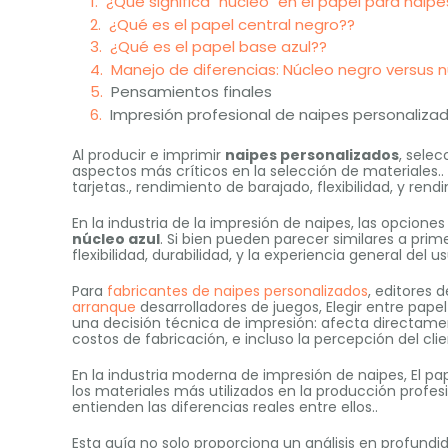
¿Qué significa "núcleo" en el papel para naipe
¿Qué es el papel central negro??
¿Qué es el papel base azul??
Manejo de diferencias: Núcleo negro versus n
Pensamientos finales
Impresión profesional de naipes personaliza
Al producir e imprimir
naipes personalizados
, sele
aspectos más críticos en la selección de materiales..
tarjetas., rendimiento de barajado, flexibilidad, y ren
En la industria de la impresión de naipes, las opcio
núcleo azul
. Si bien pueden parecer similares a prime
flexibilidad, durabilidad, y la experiencia general del us
Para
fabricantes de naipes personalizados
, editores 
arranque
desarrolladores de juegos, Elegir entre pap
una decisión técnica de impresión: afecta directamen
costos de fabricación, e incluso la percepción del clie
En la industria moderna de impresión de naipes, El p
los materiales más utilizados en la producción profe
entienden las diferencias reales entre ellos..
Esta guía no solo proporciona un análisis en profundi