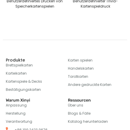
Benutzerdefiniertes Drucken von
Benutzerdefinierter Trivia-
n
Speicherkartenspielen
Kartenspieldruck
Produkte
Karten spielen
Brettspielkarten
Handelskarten
Karteikarten
Tarotkarten
Kartenspiele & Decks
Andere gedruckte Karten
Bestätigungskarten
Warum Xinyi
Ressourcen
Anpassung
Über uns
Herstellung
Blogs & Fälle
Verantwortung
Katalog herunterladen
+86 199 2423 9676