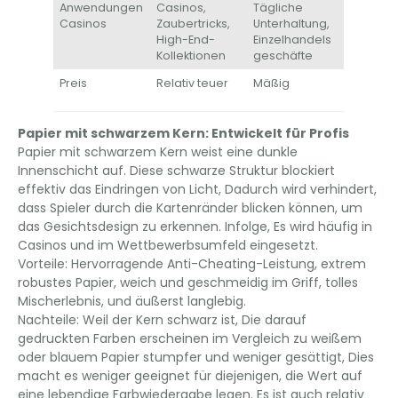
Anwendungen​​
Casinos,
Tägliche
Casinos
Zaubertricks,
Unterhaltung,
High-End-
Einzelhandels
Kollektionen
geschäfte
​​Preis
Relativ teuer
Mäßig
Papier mit schwarzem Kern: Entwickelt für Profis
Papier mit schwarzem Kern weist eine dunkle
Innenschicht auf. Diese schwarze Struktur blockiert
effektiv das Eindringen von Licht, Dadurch wird verhindert,
dass Spieler durch die Kartenränder blicken können, um
das Gesichtsdesign zu erkennen. Infolge, Es wird häufig in
Casinos und im Wettbewerbsumfeld eingesetzt.
Vorteile:​​ Hervorragende Anti-Cheating-Leistung, extrem
robustes Papier, weich und geschmeidig im Griff, tolles
Mischerlebnis, und äußerst langlebig.
Nachteile:​​ Weil der Kern schwarz ist, Die darauf
gedruckten Farben erscheinen im Vergleich zu weißem
oder blauem Papier stumpfer und weniger gesättigt, Dies
macht es weniger geeignet für diejenigen, die Wert auf
eine lebendige Farbwiedergabe legen. Es ist auch relativ