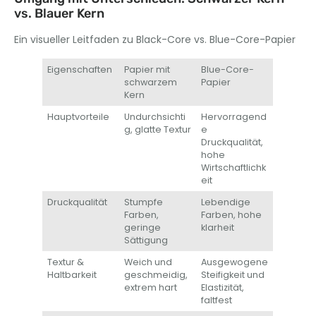
vs. Blauer Kern
Ein visueller Leitfaden zu Black-Core vs. Blue-Core-Papier
Eigenschaften
Papier mit
Blue-Core-
schwarzem
Papier
Kern
Hauptvorteile
Undurchsichti
Hervorragend
g, glatte Textur
e
Druckqualität,
hohe
Wirtschaftlichk
eit
Druckqualität
Stumpfe
Lebendige
Farben,
Farben, hohe
geringe
klarheit
Sättigung
​​Textur &
Weich und
Ausgewogene
Haltbarkeit
geschmeidig,
Steifigkeit und
extrem hart
Elastizität,
faltfest