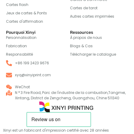
Cartes flash
Cartes de tarot
Jeux de cartes & Ponts
Autres cartes imprimées
Cartes d'affirmation
Pourquoi Xinyi
Ressources
Personnalisation
À propos de nous
Fabrication
Blogs & Cas
Responsabilité
Télécharger le catalogue
+86 199 2423 9676
xyq@xinyiprint.com
WeChat
N ° 3 Fire Road, Parc de l'industrie de la combustion,Tangmei,
Xintang, District de Zengcheng, Guangzhou, Chine 511340
Xinyi est un fabricant d'impression certifié avec 28 années