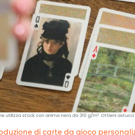
 utilizza stock con anima nera da 310 g/m². Ottieni astucci d
duzione di carte da gioco personali