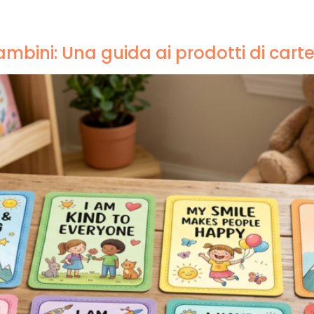
Prodotti
Perché Xinyi
Chi siamo
Blog & Caso
mbini: Una guida ai prodotti di cart