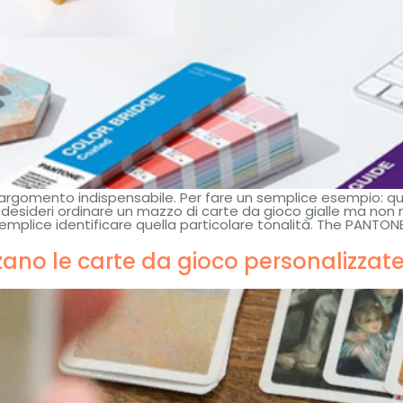
n argomento indispensabile. Per fare un semplice esempio: 
esideri ordinare un mazzo di carte da gioco gialle ma non ries
mplice identificare quella particolare tonalità.
The PANTONE
zzano le carte da gioco personalizzate