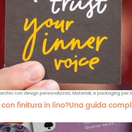
chio con design personalizzati, Materiali, e packaging per l
con finitura in lino?Una guida comple