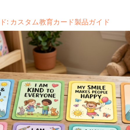
製品
なぜxinyi
私たちについて
ブログ & 場合
ド: カスタム教育カード製品ガイド