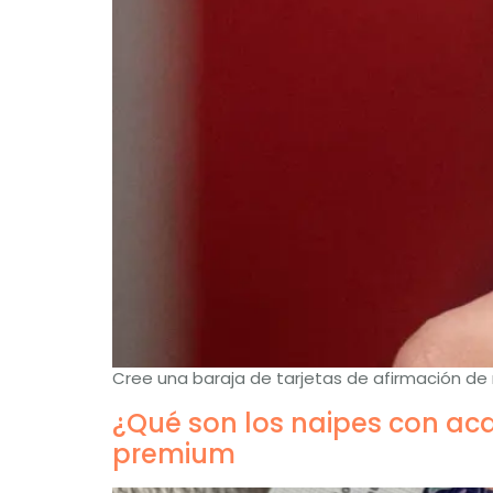
Cree una baraja de tarjetas de afirmación de
¿Qué son los naipes con ac
premium