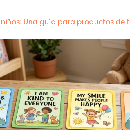
roductos
Por qué xinyi
Sobre nosotros
Blogs & 
 niños: Una guía para productos de 