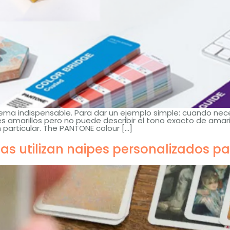
n tema indispensable. Para dar un ejemplo simple: cuando ne
 amarillos pero no puede describir el tono exacto de amari
 particular.
The PANTONE colour
[…]
as utilizan naipes personalizados p