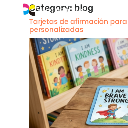
Category
:
blog
Hogar
P
Tarjetas de afirmación para
personalizadas