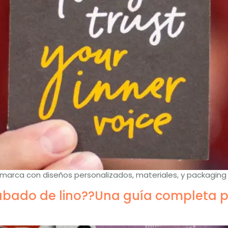
 marca con diseños personalizados, materiales, y packaging
abado de lino??Una guía completa pa