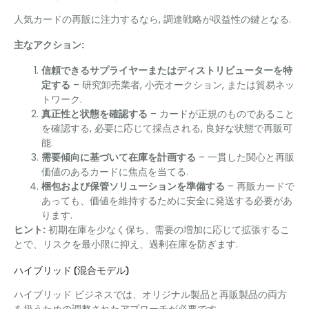
人気カードの再販に注力するなら, 調達戦略が収益性の鍵となる.
主なアクション:
信頼できるサプライヤーまたはディストリビューターを特
定する
– 研究卸売業者, 小売オークション, または貿易ネッ
トワーク.
真正性と状態を確認する
– カードが正規のものであること
を確認する, 必要に応じて採点される, 良好な状態で再販可
能.
需要傾向に基づいて在庫を計画する
– 一貫した関心と再販
価値のあるカードに焦点を当てる.
梱包および保管ソリューションを準備する
– 再販カードで
あっても、価値を維持するために安全に発送する必要があ
ります.
ヒント:
初期在庫を少なく保ち、需要の増加に応じて拡張するこ
とで、リスクを最小限に抑え、過剰在庫を防ぎます.
ハイブリッド (混合モデル)
ハイブリッド ビジネスでは、オリジナル製品と再販製品の両方