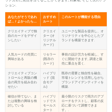
ション.
あなたがそうであれ
おすすめ
このルートが機能する理由
ば… / よかったら…
ルート
クリエイティブで独
クリエイ
ユニークな製品を提供し、オ
自のカードをデザイ
ター (オ
リジナリティを中心としたブ
ンしたい
リジナル
ランドを構築できます.
カード)
人気カードの売買に
リセラー
事前の設計労力を軽減し、す
興味がある
(既存の
ぐに開始できます, 調達と販
カード)
売に重点を置く.
クリエイティブコン
ハイブリ
既存の需要と独自性を融合,
トロールと再販の機
ッド (混
市場トレンドを活用しながら
会の両方を組み合わ
合モデ
ブランドアイデンティティを
せたい
ル)
構築.
確信が持てない、ま
ハイブリ
最小限のリスクで両方のアプ
たは複数の興味を検
ッドでス
ローチをテストし、顧客の反
討している
モールス
応に基づいて調整できま
タート
す。.