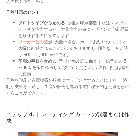
度重視するかに応じて.
予算計画のヒント
プロトタイプから始める:
少量の印刷部数またはサンプル
デッキを注文すると、大量注文の前にデザインと印刷品質
を検証するのに役立ちます.
メーカーとの交渉
:
大量の場合、カードあたりのコストが
大幅に削減されることがよくあります (一般的なしきい値
は 500 ～ 1,000 単位です).
不測の事態を含める:
予期せぬ改訂に備えて、総予算の 5
～ 10% を常に確保しておいてください。, 遅れ, または送料
の変動.
予算を印刷と在庫獲得の現実にマッピングすることにより、, 過
剰な支出を回避し、生産や販売を進める前に現実的な期待を形に
することができます。.
ステップ 4: トレーディング カードの調達または作
成