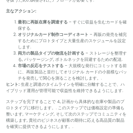
を扱うための調整されたアプローチが必要です.
主なアクション:
最初に再販在庫を調達する
– すぐに収益を生むカードを確
保する.
オリジナルカード制作コーディネート
– 再販の発売を補完
するためにプロトタイプと大量生産のスケジュールを設定
します.
両方の製品タイプの物流を計画する
– ストレージを整理す
る, パッケージング, ボトルネックを回避するための配送.
市場の反応をテストする
– 大規模な発行にコミットする前
に、再販製品と並行してオリジナル カードの小規模なバッ
チを発売して関心を測ることを検討します。.
ヒント:
生産と調達のタイムラインを明確に分離することで、ハ
イブリッド運用が管理可能で収益性を維持できるようにします.
ステップを完了することで 4, 計画から具体的な在庫や製品のプ
ロトタイプに移行します。. このステップでは価格設定の準備も
整います, マーケティング, そして次のステップでコミュニティを
構築します, 貴社のビジネスが顧客の期待に応える高品質の製品
を確実に提供できるようにします。.