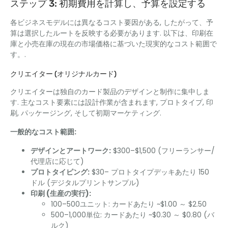
ステップ 3: 初期費用を計算し、予算を設定する
各ビジネスモデルには異なるコスト要因がある, したがって、予
算は選択したルートを反映する必要があります. 以下は、印刷在
庫と小売在庫の現在の市場価格に基づいた現実的なコスト範囲で
す。.
クリエイター (オリジナルカード)
クリエイターは独自のカード製品のデザインと制作に集中しま
す. 主なコスト要素には設計作業が含まれます, プロトタイプ, 印
刷, パッケージング, そして初期マーケティング.
一般的なコスト範囲:
デザインとアートワーク:
$300–$1,500 (フリーランサー/
代理店に応じて)
プロトタイピング:
$30– プロトタイプデッキあたり 150
ドル (デジタルプリントサンプル)
印刷 (生産の実行):
100–500ユニット: カードあたり ~$1.00 ～ $2.50
500–1,000単位: カードあたり ~$0.30 ～ $0.80 (バ
ルク)