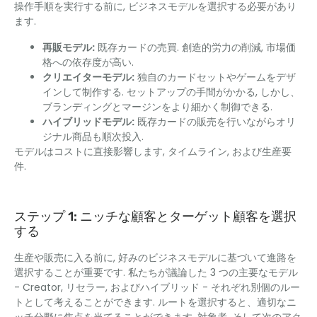
操作手順を実行する前に, ビジネスモデルを選択する必要があり
ます.
再販モデル:
既存カードの売買. 創造的労力の削減, 市場価
格への依存度が高い.
クリエイターモデル:
独自のカードセットやゲームをデザ
インして制作する. セットアップの手間がかかる, しかし、
ブランディングとマージンをより細かく制御できる.
ハイブリッドモデル:
既存カードの販売を行いながらオリ
ジナル商品も順次投入.
モデルはコストに直接影響します, タイムライン, および生産要
件.
ステップ 1: ニッチな顧客とターゲット顧客を選択
する
生産や販売に入る前に, 好みのビジネスモデルに基づいて進路を
選択することが重要です. 私たちが議論した 3 つの主要なモデル
- Creator, リセラー, およびハイブリッド - それぞれ別個のルー
トとして考えることができます. ルートを選択すると、適切なニ
ッチ分野に焦点を当てることができます, 対象者, そして次のアク