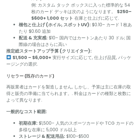
例: カスタム タック ボックスに入った標準的な 54
枚のカード デッキは次のようになります。
$250–
$600+ 1,000 セット
在庫と仕上げに応じて.
梱包と仕上げ (ホイル, スポットUV):
$0.10– カード 1 枚あ
たり $0.60 追加
配送 & 充実感:
$10– 国内ではカートンあたり 30 ドル; 国
際線の場合はさらに高い
推定総スタートアップ予算 (クリエイター):
$1,500 – $6,000+
実行サイズに応じて, 仕上げ品質, パッケ
ージングの選択.
リセラー (既存のカード)
再販業者はカードを製造しません, しかし、予算は主に在庫の取
得と販売の準備に当てられます。. 料金はカードの種類と枚数に
よって異なります.
一般的なコスト範囲:
初期在庫:
$1,500– 人気のスポーツカードや TCG カードの
多様な在庫に 5,000 ドル以上
ストレージ & 配送用品:
$100–$500