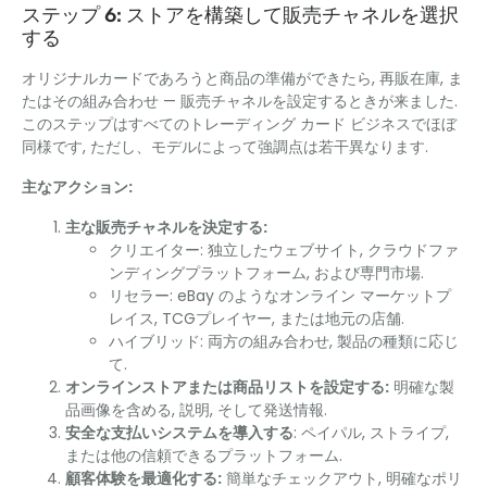
ステップ 6: ストアを構築して販売チャネルを選択
する
オリジナルカードであろうと商品の準備ができたら, 再販在庫, ま
たはその組み合わせ — 販売チャネルを設定するときが来ました.
このステップはすべてのトレーディング カード ビジネスでほぼ
同様です, ただし、モデルによって強調点は若干異なります.
主なアクション:
主な販売チャネルを決定する:
クリエイター: 独立したウェブサイト, クラウドファ
ンディングプラットフォーム, および専門市場.
リセラー: eBay のようなオンライン マーケットプ
レイス, TCGプレイヤー, または地元の店舗.
ハイブリッド: 両方の組み合わせ, 製品の種類に応じ
て.
オンラインストアまたは商品リストを設定する:
明確な製
品画像を含める, 説明, そして発送情報.
安全な支払いシステムを導入する
: ペイパル, ストライプ,
または他の信頼できるプラットフォーム.
顧客体験を最適化する:
簡単なチェックアウト, 明確なポリ