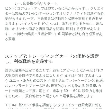
シー, 応答性の高いサポート.
ヒント:
コアセットアップは似ているにもかかわらず、, クリエイ
ターは製品のプレゼンテーションでオリジナリティを強調する必
要があります, 一方、再販業者は信頼性と状態を重視する必要が
あります. ハイブリッド ビジネスは、混乱を避けるために、出品
時にオリジナル商品と再販商品を明確に区別する必要がありま
す。. 出荷時の保護 - 生産計画中に印刷業者と話し合う必要があ
る要素.
ステップ 7: トレーディング カードの価格を設定
し、利益戦略を定義する
適切な価格を設定することで、顧客にアピールしながらビジネス
の収益性を維持できるようになります. まずは計算してみましょ
う
ユニットあたりのコスト
, 生産も含めて, パッケージング, 配送,
およびプラットフォーム料金. 現実的なものを決める
利益率
, カ
ードの種類とレア度に応じて、通常は 30 ～ 60%. 競争力を維持
するために、競合他社や市場からの市場価格を調査します.
モデルに基づいて価格を調整する: クリエイターは限定版に対し