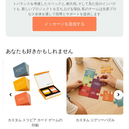
トバランスを考慮したスペックと, 耐久性, そして見た目のインパク
トも. 新しいプロジェクトを立ち上げる場合, 私のチームは生産プロ
セス全体を通して指導とサポートを提供します.
メッセージを送信する
あなたも好きかもしれません
刷
カスタム トリビア カード ゲームの
カスタム ジグソーパズル
印刷