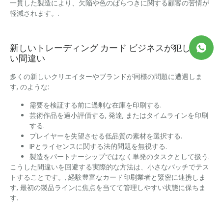
一貫した製造により、欠陥や色のばらつきに関する顧客の苦情が
軽減されます。.
新しいトレーディング カード ビジネスが犯しやす
い間違い
多くの新しいクリエイターやブランドが同様の問題に遭遇しま
す, のような:
需要を検証する前に過剰な在庫を印刷する.
芸術作品を過小評価する, 発達, またはタイムラインを印刷
する.
プレイヤーを失望させる低品質の素材を選択する.
IPとライセンスに関する法的問題を無視する.
製造をパートナーシップではなく単発のタスクとして扱う.
こうした間違いを回避する実際的な方法は、小さなバッチでテス
トすることです。, 経験豊富なカード印刷業者と緊密に連携しま
す, 最初の製品ラインに焦点を当てて管理しやすい状態に保ちま
す.