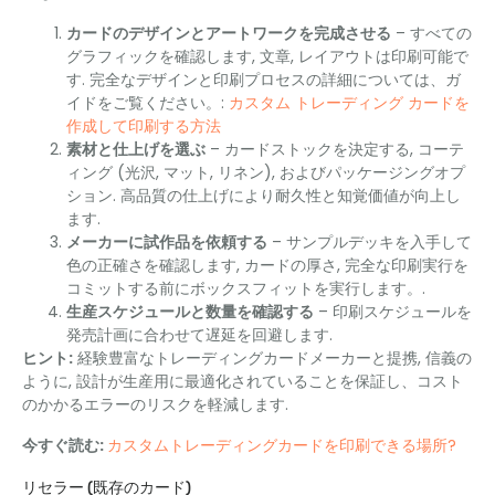
カードのデザインとアートワークを完成させる
– すべての
グラフィックを確認します, 文章, レイアウトは印刷可能で
す. 完全なデザインと印刷プロセスの詳細については、ガ
イドをご覧ください。:
カスタム トレーディング カードを
作成して印刷する方法
素材と仕上げを選ぶ
– カードストックを決定する, コーテ
ィング (光沢, マット, リネン), およびパッケージングオプ
ション. 高品質の仕上げにより耐久性と知覚価値が向上し
ます.
メーカーに試作品を依頼する
– サンプルデッキを入手して
色の正確さを確認します, カードの厚さ, 完全な印刷実行を
コミットする前にボックスフィットを実行します。.
生産スケジュールと数量を確認する
– 印刷スケジュールを
発売計画に合わせて遅延を回避します.
ヒント:
経験豊富なトレーディングカードメーカーと提携, 信義の
ように, 設計が生産用に最適化されていることを保証し、コスト
のかかるエラーのリスクを軽減します.
今すぐ読む:
カスタムトレーディングカードを印刷できる場所?
リセラー (既存のカード)