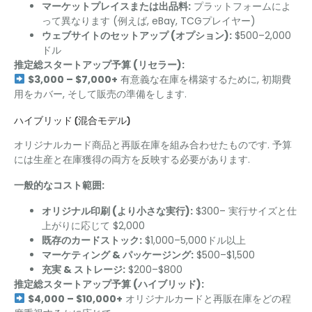
マーケットプレイスまたは出品料:
プラットフォームによ
って異なります (例えば, eBay, TCGプレイヤー)
ウェブサイトのセットアップ (オプション):
$500–2,000
ドル
推定総スタートアップ予算 (リセラー):
$3,000 – $7,000+
有意義な在庫を構築するために, 初期費
用をカバー, そして販売の準備をします.
ハイブリッド (混合モデル)
オリジナルカード商品と再販在庫を組み合わせたものです. 予算
には生産と在庫獲得の両方を反映する必要があります.
一般的なコスト範囲:
オリジナル印刷 (より小さな実行):
$300– 実行サイズと仕
上がりに応じて $2,000
既存のカードストック:
$1,000–5,000ドル以上
マーケティング & パッケージング:
$500–$1,500
充実 & ストレージ:
$200–$800
推定総スタートアップ予算 (ハイブリッド):
$4,000 – $10,000+
オリジナルカードと再販在庫をどの程