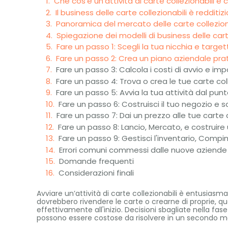
Che cos'è un'attività di carte collezionabili e
Il business delle carte collezionabili è reddit
Panoramica del mercato delle carte collezion
Spiegazione dei modelli di business delle cart
Fare un passo 1: Scegli la tua nicchia e targetti
Fare un passo 2: Crea un piano aziendale prati
Fare un passo 3: Calcola i costi di avvio e im
Fare un passo 4: Trova o crea le tue carte coll
Fare un passo 5: Avvia la tua attività dal punto
Fare un passo 6: Costruisci il tuo negozio e sc
Fare un passo 7: Dai un prezzo alle tue carte co
Fare un passo 8: Lancio, Mercato, e costruir
Fare un passo 9: Gestisci l'inventario, Comp
Errori comuni commessi dalle nuove aziende d
Domande frequenti
Considerazioni finali
Avviare un’attività di carte collezionabili è entusia
dovrebbero rivendere le carte o crearne di proprie, q
effettivamente all'inizio. Decisioni sbagliate nella fase
possono essere costose da risolvere in un secondo 