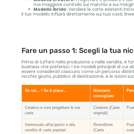
ma maggiore controllo sul marchio e sui margin
Modello ibrido:
Vendere le carte esistenti intr
Il tuo modello influirà direttamente sui tuoi costi, line
Fare un passo 1: Scegli la tua nic
Prima di tuffarti nella produzione o nelle vendite, è f
business che preferisci. I tre modelli principali di cui
essere considerati ciascuno come un percorso distinto
nicchia giusta, pubblico di destinazione, e le azioni su
Se sei… / Se ti piace…
Itinerario
Per
consigliato
Creativo e vuoi progettare le tue
Creatore (Carte
Puoi
carte
originali)
Interessato all'acquisto e alla
Rivenditore
Puoi
vendita di carte popolari
(Carte
conc