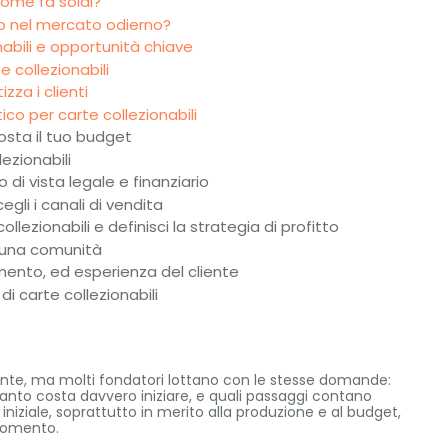
 come fa soldi?
izio nel mercato odierno?
abili e opportunità chiave
e collezionabili
zza i clienti
co per carte collezionabili
posta il tuo budget
ezionabili
 di vista legale e finanziario
egli i canali di vendita
llezionabili e definisci la strategia di profitto
e una comunità
imento, ed esperienza del cliente
i carte collezionabili
smante, ma molti fondatori lottano con le stesse domande:
uanto costa davvero iniziare, e quali passaggi contano
 iniziale, soprattutto in merito alla produzione e al budget,
momento.