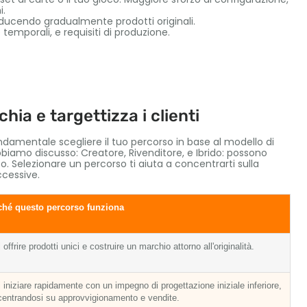
i.
oducendo gradualmente prodotti originali.
e temporali, e requisiti di produzione.
chia e targettizza i clienti
ondamentale scegliere il tuo percorso in base al modello di
 abbiamo discusso: Creatore, Rivenditore, e Ibrido: possono
. Selezionare un percorso ti aiuta a concentrarti sulla
ccessive.
ché questo percorso funziona
 offrire prodotti unici e costruire un marchio attorno all'originalità.
 iniziare rapidamente con un impegno di progettazione iniziale inferiore,
entrandosi su approvvigionamento e vendite.