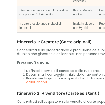
esistenti)
Desideri un mix di controllo creativo
Ibrido (Modello
Comb
e opportunità di rivendita
misto)
marc
Incerto o esplorando molteplici
Inizia in piccolo
Puoi
interessi
con Hybrid
modi
Itinerario 1: Creatore (Carte originali)
Concentrati sulla progettazione e produzione dei tuoi se
di unico che giocatori o collezionisti non possano trov
Prossimo 3 azioni:
Definisci il tema o il concetto delle tue carte.
Determina il conteggio iniziale delle tue carte, r
Pianificare la grafica e le specifiche di stampa
collezionabili
.
Itinerario 2: Rivenditore (Carte esistenti)
Concentrati sull'acquisto e sulla vendita di carte popolar