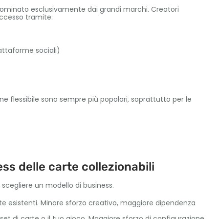
ù dominato esclusivamente dai grandi marchi. Creatori
uccesso tramite:
attaforme sociali)
ne flessibile sono sempre più popolari, soprattutto per le
ss delle carte collezionabili
i scegliere un modello di business.
te esistenti. Minore sforzo creativo, maggiore dipendenza
set di carte o il tuo gioco. Maggiore sforzo di configurazione,