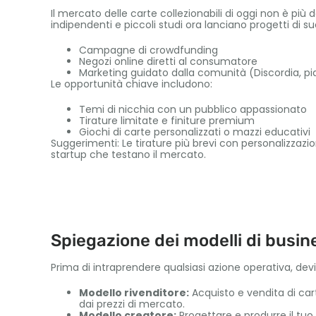
Il mercato delle carte collezionabili di oggi non è pi
indipendenti e piccoli studi ora lanciano progetti di s
Campagne di crowdfunding
Negozi online diretti al consumatore
Marketing guidato dalla comunità (Discordia, pi
Le opportunità chiave includono:
Temi di nicchia con un pubblico appassionato
Tirature limitate e finiture premium
Giochi di carte personalizzati o mazzi educativi
Suggerimenti: Le tirature più brevi con personalizzazio
startup che testano il mercato.
Spiegazione dei modelli di busine
Prima di intraprendere qualsiasi azione operativa, dev
Modello rivenditore:
Acquisto e vendita di car
dai prezzi di mercato.
Modello creatore:
Progettare e produrre il tuo 