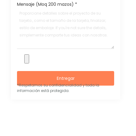
Mensaje (Moq 200 mazos)
*
Entregar
*Respetamos su confidencialidad y toda la
información está protegida.