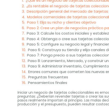
¿Qué es un negocio de tarjetas coleccionabl
¿Es rentable el negocio de tarjetas coleccio
Descripción general del mercado de tarjetas
Modelos comerciales de tarjetas colecciona
Paso 1: Elija su nicho y clientes objetivo
Paso 2: Cree un plan de negocios práctico pa
Paso 3: Calcule los costos iniciales y establ
Paso 4: Obtenga o cree sus tarjetas colecci
Paso 5: Configure su negocio legal y financi
Paso 6: Construya su tienda y elija canales 
Paso 7: Ponga precio a sus tarjetas coleccio
Paso 8: Lanzamiento, Mercado, y construir 
Paso 9: Administrar inventario, Cumplimiento,
Errores comunes que cometen las nuevas em
Preguntas frecuentes
Pensamientos finales
Iniciar un negocio de tarjetas coleccionables es e
preguntas: ¿Deberían revender tarjetas o crear las 
pasos realmente importan al principio. Las malas deci
producción y el presupuesto, pueden resultar costosa