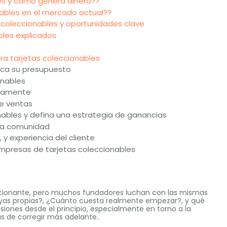
es y cómo genera dinero??
nables en el mercado actual??
 coleccionables y oportunidades clave
bles explicados
ra tarjetas coleccionables
ezca su presupuesto
onables
eramente
de ventas
nables y defina una estrategia de ganancias
una comunidad
 y experiencia del cliente
presas de tarjetas coleccionables
mocionante, pero muchos fundadores luchan con las mismas
suyas propias?, ¿Cuánto cuesta realmente empezar?, y qué
siones desde el principio, especialmente en torno a la
s de corregir más adelante..