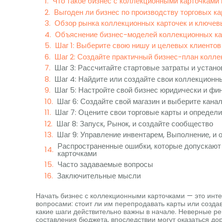
Что такое бизнес с коллекционными карточками и
Выгоден ли бизнес по производству торговых к
Обзор рынка коллекционных карточек и ключев
Объяснение бизнес-моделей коллекционных ка
Шаг 1: Выберите свою нишу и целевых клиентов
Шаг 2: Создайте практичный бизнес-план колле
Шаг 3: Рассчитайте стартовые затраты и устан
Шаг 4: Найдите или создайте свои коллекционн
Шаг 5: Настройте свой бизнес юридически и фи
Шаг 6: Создайте свой магазин и выберите кана
Шаг 7: Оцените свои торговые карты и определ
Шаг 8: Запуск, Рынок, и создайте сообщество
Шаг 9: Управление инвентарем, Выполнение, и 
Распространенные ошибки, которые допускают
карточками
Часто задаваемые вопросы
Заключительные мысли
Начать бизнес с коллекционными карточками — это инте
вопросами: стоит ли им перепродавать карты или создав
какие шаги действительно важны в начале. Неверные р
составления бюджета, впоследствии могут оказаться до