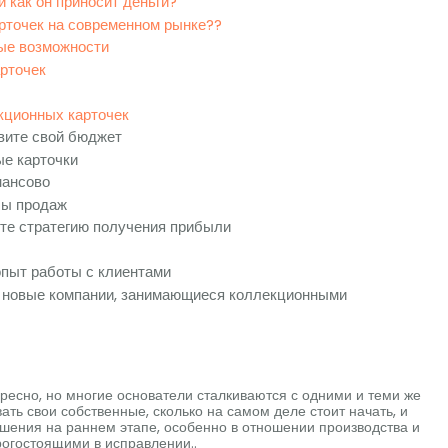
 как он приносит деньги?
арточек на современном рынке??
ые возможности
рточек
кционных карточек
овите свой бюджет
ые карточки
нансово
лы продаж
ите стратегию получения прибыли
опыт работы с клиентами
 новые компании, занимающиеся коллекционными
ресно, но многие основатели сталкиваются с одними и теми же
ать свои собственные, сколько на самом деле стоит начать, и
ешения на раннем этапе, особенно в отношении производства и
рогостоящими в исправлении..