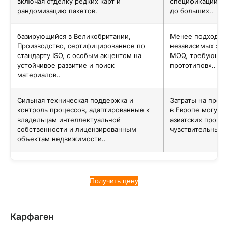
включая отделку редких карт и
спецификации и
рандомизацию пакетов.
до больших..
базирующийся в Великобритании,
Менее подходит 
Производство, сертифицированное по
независимых зак
стандарту ISO, с особым акцентом на
MOQ, требующих
устойчивое развитие и поиск
прототипов»..
материалов..
Сильная техническая поддержка и
Затраты на прои
контроль процессов, адаптированные к
в Европе могут б
владельцам интеллектуальной
азиатских произв
собственности и лицензированным
чувствительных к
объектам недвижимости..
Получить цену
Карфаген