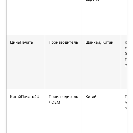
ЦиньПечать
Производитель
Шанхай, Китай
Кор
тир
бол
тир
сме
КитайПечать4U
Производитель
Китай
Гиб
/ OEM
мин
зак