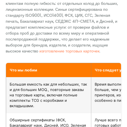
клиентам полную гибкость: от отдельных колод до больших,
лицензионные коллекции. Синьи сертифицирована по
стандарту ISO9001., ИСО14001, ФСК, ЦИК, СГС, Зеленая
печать, Бакалавриат наук, СЕДЭКС 4П-СМЕТА, и Дисней, и
предлагает комплексные услуги: от проверки файлов и
отбора проб до доставки по всему миру и оперативной
послепродажной поддержки., что делает его надежным
выбором для брендов, издатели, и создатели, ищущие
высокое качество
изготовление торговых карточек
.
Что мы любим
Что следует уч
Большая емкость как для небольших, так
Время выполнени
и для больших MOQ., повторные заказы
больше, чем у м
на торговые карты, включая полные
принтеров, из-за
комплекты TCG с коробками и
особенно в пик с
вкладышами.
Обширные сертификаты (ФСК,
Лучше всего подх
Бакалавриат наук, Дисней, ИСО, Зеленая
готовых работат