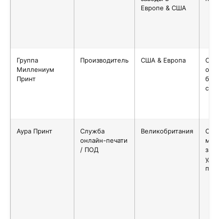
Европе & США
Группа
Производитель
США & Европа
Сре
Миллениум
оче
Принт
бол
сер
Аура Принт
Служба
Великобритания
Оче
онлайн-печати
мин
/ ПОД
зака
удо
про