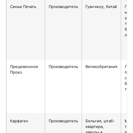
Синьи Печать
Производитель
Гуанчжоу, Китай
Гибк
неб
зак
тир
бол
объ
Прецизионное
Производитель
Великобритания
Луч
Проко
под
сре
бол
тир
Карфаген
Производитель
Бельгия, штаб-
Мас
квартира,
тек
заводы в
про