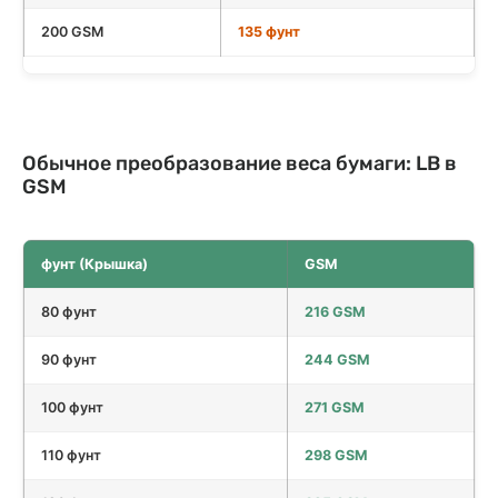
200 GSM
135 фунт
Обычное преобразование веса бумаги: LB в
GSM
фунт (Крышка)
GSM
80 фунт
216 GSM
90 фунт
244 GSM
100 фунт
271 GSM
110 фунт
298 GSM