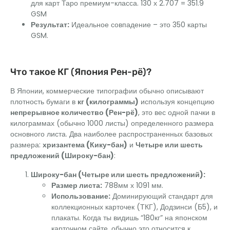
для карт Таро премиум-класса. 130 х 2.707 = 351.9
GSM
Результат:
Идеальное совпадение – это 350 карты
GSM.
Что такое КГ (Япония Рен-рё)?
В Японии, коммерческие типографии обычно описывают
плотность бумаги в
кг (килограммы)
используя концепцию
непрерывное количество (Рен-рё)
, это вес одной пачки в
килограммах (обычно 1000 листы) определенного размера
основного листа. Два наиболее распространенных базовых
размера:
хризантема (Кику-бан)
и
Четыре или шесть
предложений (Широку-бан)
:
Широку-бан (Четыре или шесть предложений):
Размер листа:
788мм х 1091 мм.
Использование:
Доминирующий стандарт для
коллекционных карточек (ТКГ), Додзинси (Б5), и
плакаты. Когда ты видишь “180кг” на японском
карточном сайте, обычно это относится к