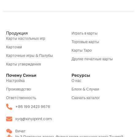
Продукция
Играть в карты
Карты настольных игр
Торговые карты
Карточки
Карты Таро
Карточные игры & Палубы
Другие печатные карты
Карты утверждения
Почему Синьи
Ресурсы
Настройка
О нас
Производство
Блоги & Случаи
Ответственность
Скачать каталог
+86 199 2423 9676
xyq@xinyiprint.com
Вичат
№ 3 Пожарная дорога, Фулинг промышленного парка,Тангмей,
Ксинтанг, Цзэнгчэн район, Гуанчжоу, Китай 511340