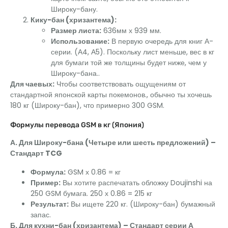
Широку-бану.
Кику-бан (хризантема):
Размер листа:
636мм х 939 мм.
Использование:
В первую очередь для книг А-
серии. (А4, А5). Поскольку лист меньше, вес в кг
для бумаги той же толщины будет ниже, чем у
Широку-бана..
Для чаевых:
Чтобы соответствовать ощущениям от
стандартной японской карты покемонов., обычно ты хочешь
180 кг (Широку-бан), что примерно 300 GSM.
Формулы перевода GSM в кг (Япония)
А. Для Широку-бана (Четыре или шесть предложений) –
Стандарт TCG
Формула:
GSM х 0.86 = кг
Пример:
Вы хотите распечатать обложку Doujinshi на
250 GSM бумага. 250 х 0.86 = 215 кг
Результат:
Вы ищете 220 кг. (Широку-бан) бумажный
запас.
Б. Для кухни-бан (хризантема) – Стандарт серии А