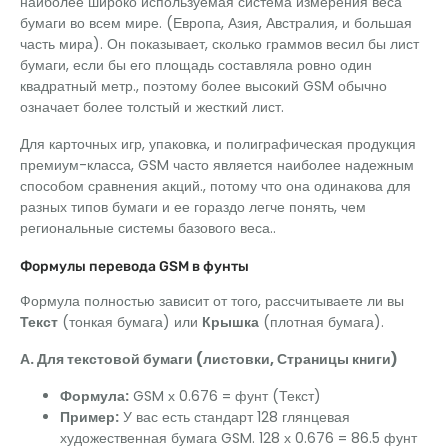
наиболее широко используемая система измерения веса
бумаги во всем мире. (Европа, Азия, Австралия, и большая
часть мира). Он показывает, сколько граммов весил бы лист
бумаги, если бы его площадь составляла ровно один
квадратный метр., поэтому более высокий GSM обычно
означает более толстый и жесткий лист.
Для карточных игр, упаковка, и полиграфическая продукция
премиум-класса, GSM часто является наиболее надежным
способом сравнения акций., потому что она одинакова для
разных типов бумаги и ее гораздо легче понять, чем
региональные системы базового веса..
Формулы перевода GSM в фунты
Формула полностью зависит от того, рассчитываете ли вы
Текст
(тонкая бумага) или
Крышка
(плотная бумага).
А. Для текстовой бумаги (листовки, Страницы книги)
Формула:
GSM х 0.676 = фунт (Текст)
Пример:
У вас есть стандарт 128 глянцевая
художественная бумага GSM. 128 х 0.676 = 86.5 фунт