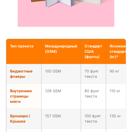
Тип проекта
Международный
Стандарт
Японский
(GSM)
США
стандарт
(фунты)
(кг)*
Бюджетные
100 GSM
70 фунт
90 кг
флаеры
текста
Внутренние
128 GSM
80 фунт
110 кг
страницы
текста
книги
Брошюра /
157 GSM
100 фунт
135 кг
Крышка
текста