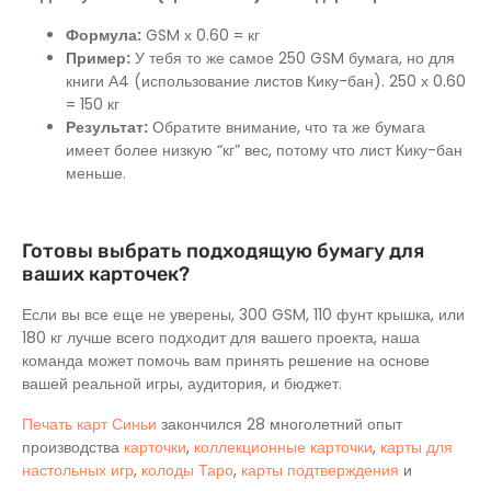
Формула:
GSM х 0.60 = кг
Пример:
У тебя то же самое 250 GSM бумага, но для
книги А4 (использование листов Кику-бан). 250 х 0.60
= 150 кг
Результат:
Обратите внимание, что та же бумага
имеет более низкую “кг” вес, потому что лист Кику-бан
меньше.
Готовы выбрать подходящую бумагу для
ваших карточек?
Если вы все еще не уверены, 300 GSM, 110 фунт крышка, или
180 кг лучше всего подходит для вашего проекта, наша
команда может помочь вам принять решение на основе
вашей реальной игры, аудитория, и бюджет.
Печать карт Синьи
закончился 28 многолетний опыт
производства
карточки
,
коллекционные карточки
,
карты для
настольных игр
,
колоды Таро
,
карты подтверждения
и