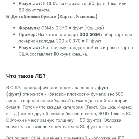
Результат:
В США, ты бы заказал 90 фунт Текст или
80 фунт текста.
Б. Для обложки бумаги (Карты, Упаковка)
Формула:
GSM х 0.370 = фунт (Крышка)
Пример:
Вы хотите стандарт
300 GSM
набор карт для
покерной колоды. 300 х 0.370 = 111 фунт
Результат:
Вот почему стандартный вес игровых карт в
США составляет 110 фунт крышка.
Что такое ЛБ?
В США. полиграфическая промышленность,
фунт
(фунт)
относится к «базовой плотности» бумаги: вес 500
листы в определенном
базовый размер
для этой категории
бумаги. Потому что каждая категория (Текст, Крышка, Индекс,
и т. д.) имеет другой размер базового листа, 80 lb Текст и 80
Обложки имеют разную толщину — 80 фунтов. Обложка
значительно тяжелее и жестче, чем 80 фунт текста.
Вот почему США. дизайнер, привыкший к «обложке на 100