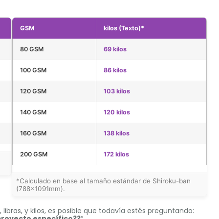
GSM
kilos (Texto)*
80 GSM
69 kilos
100 GSM
86 kilos
120 GSM
103 kilos
140 GSM
120 kilos
160 GSM
138 kilos
200 GSM
172 kilos
*Calculado en base al tamaño estándar de Shiroku-ban
(788×1091mm).
bras, y kilos, es posible que todavía estés preguntando:
proyecto específico??
“