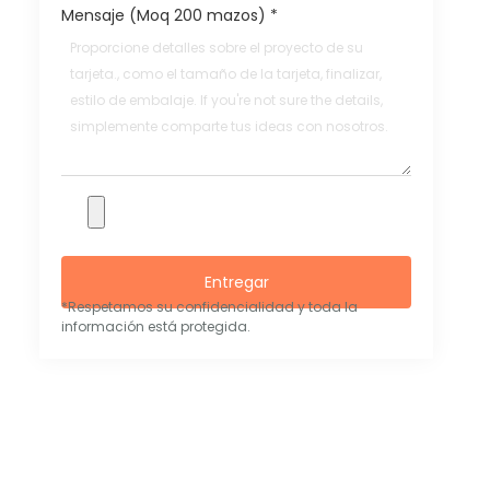
Mensaje (Moq 200 mazos)
*
Entregar
*Respetamos su confidencialidad y toda la
información está protegida.