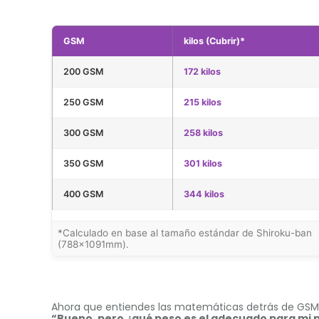
GSM
kilos (Cubrir)*
200 GSM
172 kilos
250 GSM
215 kilos
300 GSM
258 kilos
350 GSM
301 kilos
400 GSM
344 kilos
*Calculado en base al tamaño estándar de Shiroku-ban
(788×1091mm).
Ahora que entiendes las matemáticas detrás de GSM, li
“Bueno, pero ¿qué peso es el adecuado para mi 