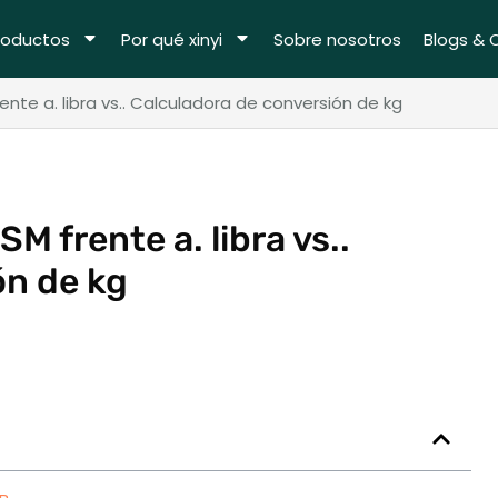
roductos
Por qué xinyi
Sobre nosotros
Blogs & 
nte a. libra vs.. Calculadora de conversión de kg
M frente a. libra vs..
ón de kg