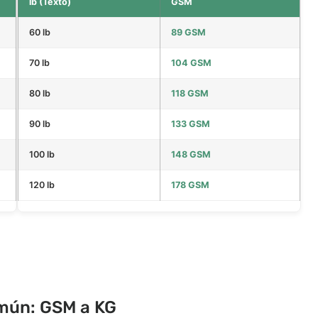
lb (Texto)
GSM
60 lb
89 GSM
70 lb
104 GSM
80 lb
118 GSM
90 lb
133 GSM
100 lb
148 GSM
120 lb
178 GSM
omún: GSM a KG