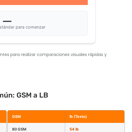
—
estándar para comenzar
entes para realizar comparaciones visuales rápidas y
omún: GSM a LB
GSM
lb (Texto)
80 GSM
54 lb