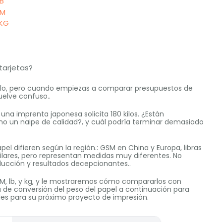
B
SM
 KG
tarjetas?
illo, pero cuando empiezas a comparar presupuestos de
uelve confuso..
 una imprenta japonesa solicita 180 kilos. ¿Están
o un naipe de calidad?, y cuál podría terminar demasiado
pel difieren según la región.: GSM en China y Europa, libras
milares, pero representan medidas muy diferentes. No
ucción y resultados decepcionantes..
 GSM, lb, y kg, y le mostraremos cómo compararlos con
a de conversión del peso del papel a continuación para
les para su próximo proyecto de impresión.