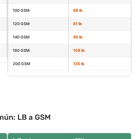
100 GSM
68 lb
120 GSM
81 lb
140 GSM
95 lb
160 GSM
108 lb
200 GSM
135 lb
omún: LB a GSM