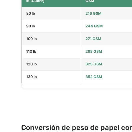
lb (Cubrir)
GSM
80 lb
216 GSM
90 lb
244 GSM
100 lb
271 GSM
110 lb
298 GSM
120 lb
325 GSM
130 lb
352 GSM
Conversión de peso de papel c