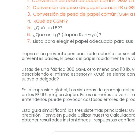
Conversión de peso de papel común: GSM a L
Conversión de peso de papel común: LB a G
Conversión de peso de papel común: GSM a
¿Qué es GSM??
¿Qué es LB??
¿Qué es kg? (Japón Ren-ryō)?
Listo para elegir el papel adecuado para sus 
Imprimir un proyecto personalizado debería ser senc
diferentes países, El peso del papel rápidamente se v
Listas de una fábrica 300 GSM, otro menciona 110 lb, y
describiendo el mismo espesor?? ¿Cuál se siente com
suave o delgado?
En la impresión global, Los sistemas de gramaje del pa
en los EE.UU., y kg en Japón. Estos números se ven si
entenderlos puede provocar costosos errores de prod
Esta guía simplificará los tres sistemas principales:
precisión. También puede utilizar nuestra Calculador
obtener resultados instantáneos., respuestas confiab