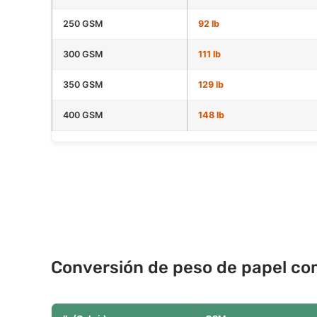
250 GSM
92 lb
300 GSM
111 lb
350 GSM
129 lb
400 GSM
148 lb
Conversión de peso de papel c