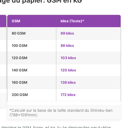
ge du papier: GSM en KG
GSM
kilos (Texte)*
80 GSM
69 kilos
100 GSM
86 kilos
120 GSM
103 kilos
140 GSM
120 kilos
160 GSM
138 kilos
200 GSM
172 kilos
*Calculé sur la base de la taille standard du Shiroku-ban
(788×1091mm).
rière le GSM, livres, et kg, tu te demandes peut-être