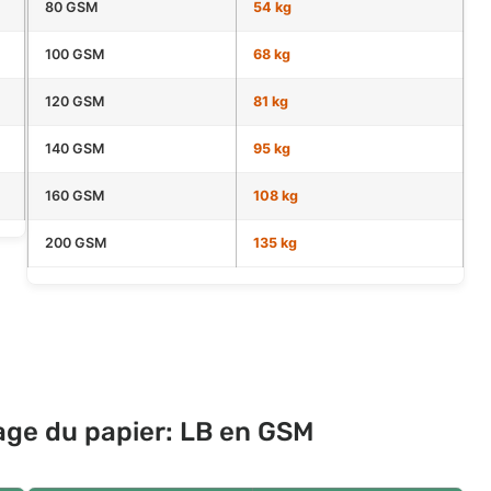
80 GSM
54 kg
100 GSM
68 kg
120 GSM
81 kg
140 GSM
95 kg
160 GSM
108 kg
200 GSM
135 kg
ge du papier: LB en GSM