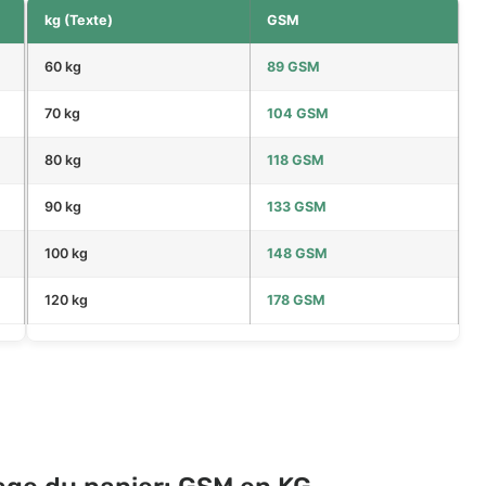
kg (Texte)
GSM
60 kg
89 GSM
70 kg
104 GSM
80 kg
118 GSM
90 kg
133 GSM
100 kg
148 GSM
120 kg
178 GSM