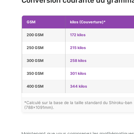
Conversion courante du gramma
GSM
kilos (Couverture)*
200 GSM
172 kilos
250 GSM
215 kilos
300 GSM
258 kilos
350 GSM
301 kilos
400 GSM
344 kilos
*Calculé sur la base de la taille standard du Shiroku-ban
(788×1091mm).
Maintenant que vous comprenez les mathématiques der