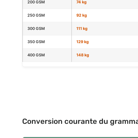
200 GSM
74 kg
250 GSM
92 kg
300 GSM
111 kg
350 GSM
129 kg
400 GSM
148 kg
Conversion courante du gramma