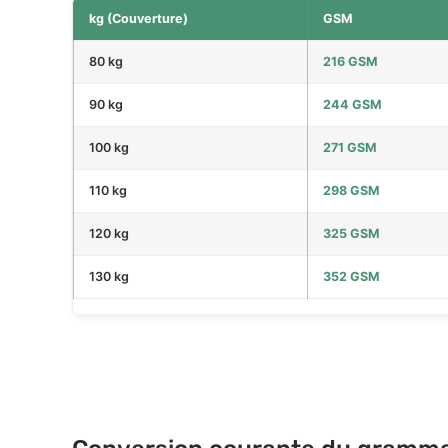
kg (Couverture)
GSM
80 kg
216 GSM
90 kg
244 GSM
100 kg
271 GSM
110 kg
298 GSM
120 kg
325 GSM
130 kg
352 GSM