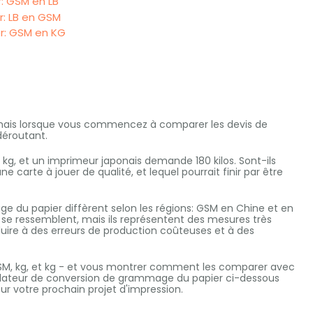
: GSM en LB
: LB en GSM
r: GSM en KG
, mais lorsque vous commencez à comparer les devis de
déroutant.
kg, et un imprimeur japonais demande 180 kilos. Sont-ils
carte à jouer de qualité, et lequel pourrait finir par être
e du papier diffèrent selon les régions: GSM en Chine et en
s se ressemblent, mais ils représentent des mesures très
ire à des erreurs de production coûteuses et à des
 GSM, kg, et kg - et vous montrer comment les comparer avec
culateur de conversion de grammage du papier ci-dessous
r votre prochain projet d'impression.