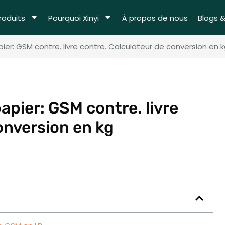
roduits
Pourquoi Xinyi
À propos de nous
Blogs 
r: GSM contre. livre contre. Calculateur de conversion en 
pier: GSM contre. livre
onversion en kg