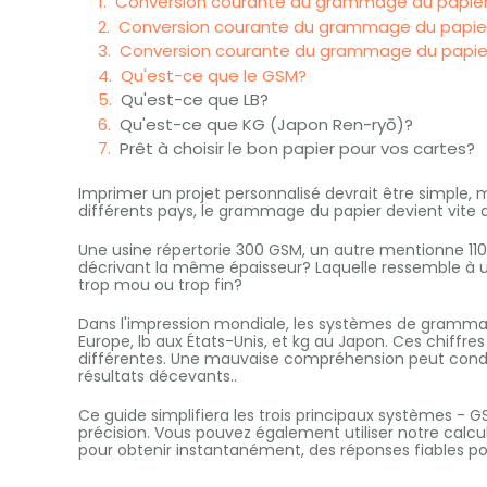
Conversion courante du grammage du papier
Conversion courante du grammage du papier
Conversion courante du grammage du papie
Qu'est-ce que le GSM?
Qu'est-ce que LB?
Qu'est-ce que KG (Japon Ren-ryō)?
Prêt à choisir le bon papier pour vos cartes?
Imprimer un projet personnalisé devrait être simple
différents pays, le grammage du papier devient vite 
Une usine répertorie 300 GSM, un autre mentionne 110 
décrivant la même épaisseur? Laquelle ressemble à une 
trop mou ou trop fin?
Dans l'impression mondiale, les systèmes de grammag
Europe, lb aux États-Unis, et kg au Japon. Ces chiffre
différentes. Une mauvaise compréhension peut condu
résultats décevants..
Ce guide simplifiera les trois principaux systèmes -
précision. Vous pouvez également utiliser notre cal
pour obtenir instantanément, des réponses fiables pou