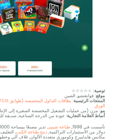
توصية
: ☆☆☆☆☆
موقع
: قوانغتشو, الصين
المنتجات الرئيسية
:
بطاقات التداول المخصصة (طوابق TCG)
الورق
مو
: مرن (من عمليات التشغيل المخصصة الصغيرة إلى الإنت
أنماط العلامة التجارية
: جودة من الدرجة الصناعية, صديقة للبي
تأسست في 1998,
طباعة شينيى
دولار من الاستثمارات التراكمية,
دمج طباعة الكتب
, التغليف
مكابس هايدلبيرج وكوموري متعددة الألوان, غلاف آلي وخطو