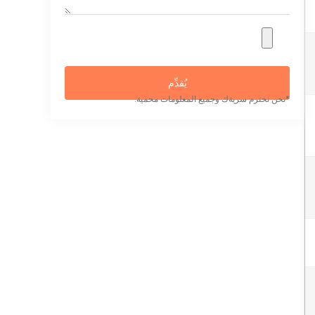
يُقدِّم
*نحن نحترم سريةك وجميع المعلومات محمية.