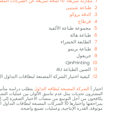
مقارنة سريعة: 10 لمحة سريعة عن الشركات المصنّعة الموثوقة لبطاقات التداول
طباعة شينيى
الدقة بروكو
قرطاج
مجموعة طباعة الألفية
طباعة هالة
الطابعة الخضراء
طباعة بريمو
جريفول
QinPrinting
الصين الطباعة 4U
كيفية اختيار الشركة المصنعة لبطاقات التداول 
اختيار أ
الشركة المصنعة لبطاقة التداول
يتطلب دراسة متأنية ل
المشترون تحديات مثل عدم تناسق الألوان بين عمليات التشغي
بمراجعتها واختيارها 10 الشركات المصنعة لبطاقات التداول المعروفة بالتعامل معها
موثوقة, القدرة الإنتاجية, وعمليات تصنيع واضحة.