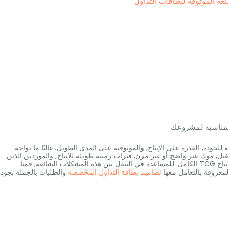
المناسبة لمشروعك
لجودة, القدرة على الإنتاج, والموثوقية على المدى الطويل. غالبًا ما يواجه
ل, موك غير واضح أو غير مرن, فترات زمنية طويلة للإنتاج, والموردين الذين
يكافحون من أجل التوسع من منصات الاختبار الصغيرة إلى إنتاج TCG الكامل. للمساعدة في التنقل بين هذه المشكلات الشائعة, قمنا
تصاميم بطاقة التداول المخصصة
والطلبات بالجملة بجودة