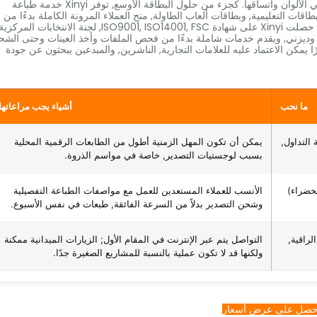
إلى 5 مليون بطاقة شهريًا مع الحفاظ على التحكم الدقيق في الألوان واتساقها. كجزء من حلول البطاقة الأوسع, توفر Xinyi خدمة طباعة
اقات التعليمية, وبطاقات ألعاب الطاولة, منح العملاء المرونة الكاملة بدءًا من
الطوابق الفردية وحتى الطوابق الكبيرة, مجموعات مرخصة. حصلت Xinyi على شهادة ISO9001, ISO14001, FSC, لجنة الانتخابات المرك
لطباعة الخضراء, BSCI, سيديكس 4P-سميتا, وديزني, ويقدم خدمات شاملة بدءًا من فحص الملفات وأخذ العينات وحتى ال
رًا يمكن الاعتماد عليه للعلامات التجارية, الناشرين, والمبدعين يبحثون عن جودة
ما نحب
أشياء يجب مراعاتها
التداول,
يمكن أن تكون المهل الزمنية أطول من الطابعات الرقمية المحلية
بسبب لوجستيات التصدير, خاصة في مواسم الذروة.
طباعة الخضراء)
الأنسب للعملاء المستعدين للعمل مع مواصفات الطباعة التفصيلية
وشحن التصدير بدلاً من السرعة الفائقة, طبعات في نفس الأسبوع.
راقية,
التواصل يتم عبر الإنترنت في المقام الأول; الزيارات الميدانية ممكنة
ولكنها قد لا تكون عملية بالنسبة للمشاريع الصغيرة جدًا.
حصل على عرض أسعار