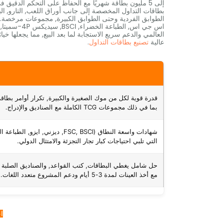
بطاقات التداول المخصصة إلى جانب أوراق اللعب, التارو, البط
اس جي اس, ا
العالمي والدعم سريع الاستجابة لما بعد البيع, مما يجعلها خيا
عالية
تصنيع بطاقات التداول
.
قدرة قوية لكل من موك الصغيرة والكبيرة, تكرار أوامر بطاقة 
بما في ذلك مجموعات TCG الكاملة مع الصناديق والإدراج.
شهادات واسعة النطاق (FSC, BSCI, ديزني, ايزو, ال
التي تلبي احتياجات كبار تجار التجزئة والامتثال الدولي.
حل شامل يغطي البطاقات, كتب القواعد, والصناديق الصلبة ال
مع أخذ العينات لمدة 3-5 أيام ودعم المشروع متعدد اللغات.
ا