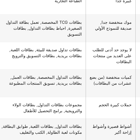
كبيرة جدًا
الطباعة التجارية
موك منخفضة جدا,
بطاقات TCG المخصصة, تعمل بطاقة التداول
صديقة للنموذج الأولي
الصغيرة, احباط بطاقات التداول, بطاقات
التسويق
لا يوجد حد أدنى للطلب
بطاقات تداول صديقة للبيئة, بطاقات اللعبة,
على العديد من منتجات
بطاقات بريدية, بطاقات التسويق والترويج
البطاقات
كميات منخفضة (من بضع
بطاقات التداول المخصصة, بطاقات العمل,
عشرات من البطاقات)
بطاقات بريدية, تسويق المنتجات المطبوعة
حملات كبيرة الحجم
مجموعات بطاقات التداول, بطاقات الولاء
والترويجية, برامج التحصيل للأطفال
أشواط قصيرة وأشواط
بطاقات التداول, بطاقات اللعبة, طوابق البطاقة,
إزاحة أكبر
مكونات لعبة الطاولة, الكتب والتغليف