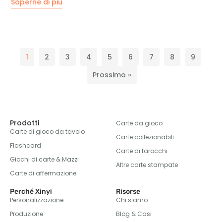
Saperne di più
1
2
3
4
5
6
7
8
9
Prossimo »
Prodotti
Carte da gioco
Carte di gioco da tavolo
Carte collezionabili
Flashcard
Carte di tarocchi
Giochi di carte & Mazzi
Altre carte stampate
Carte di affermazione
Perché Xinyi
Risorse
Personalizzazione
Chi siamo
Produzione
Blog & Casi