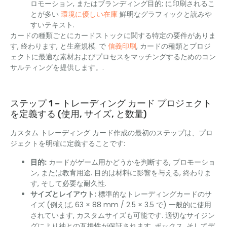
ロモーション, またはブランディング目的; に印刷されるこ
とが多い
環境に優しい在庫
鮮明なグラフィックと読みや
すいテキスト.
カードの種類ごとにカードストックに関する特定の要件がありま
す, 終わります, と生産規模. で
信義印刷
, カードの種類とプロジ
ェクトに最適な素材およびプロセスをマッチングするためのコン
サルティングを提供します。.
ステップ 1 – トレーディング カード プロジェクト
を定義する (使用, サイズ, と数量)
カスタム トレーディング カード作成の最初のステップは、プロ
ジェクトを明確に定義することです:
目的:
カードがゲーム用かどうかを判断する, プロモーショ
ン, または教育用途. 目的は材料に影響を与える, 終わりま
す, そして必要な耐久性.
サイズとレイアウト:
標準的なトレーディングカードのサ
イズ (例えば, 63 × 88 mm / 2.5 × 3.5 で) 一般的に使用
されています, カスタムサイズも可能です. 適切なサイジン
グにより袖との互換性が保証されます, ボックス, そしてデ