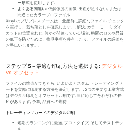
ー形式を使用します.
よくある間違い:
低解像度の画像, 出血が足りない, または
間違ったカラープロファイル.
Xinyi のプリプレス チームは、量産前に詳細なファイル チェック
を実行し、裁ち落としを確認します。, 解決, カラーモード, ダイ
カットの位置合わせ. 何かが間違っている場合, 時間のロスや品質
の低下を防ぐために、推奨事項を共有したり、ファイルの調整を
お手伝いします。.
デジタル
ステップ 5 – 最適な印刷方法を選択する:
vs オフセット
ファイルの準備ができたら, いよいよカスタム トレーディング カ
ードを実際に印刷する方法を決定します。. 2つの主要な工業方式
はデジタル印刷とオフセット印刷です. 量に応じてそれぞれの長
所があります, 予算, 品質への期待.
トレーディングカードのデジタル印刷
短期のランニングに最適, プロトタイプ, そしてテストデッ
キ