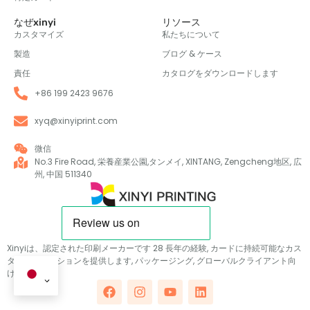
なぜxinyi
リソース
カスタマイズ
私たちについて
製造
ブログ & ケース
責任
カタログをダウンロードします
+86 199 2423 9676
xyq@xinyiprint.com
微信
No.3 Fire Road, 栄養産業公園,タンメイ, XINTANG, Zengcheng地区, 広
州, 中国 511340
Xinyiは、認定された印刷メーカーです 28 長年の経験, カードに持続可能なカス
タムソリューションを提供します, パッケージング, グローバルクライアント向
けの公開.