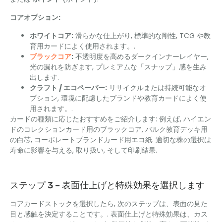
コアオプション:
ホワイトコア:
滑らかな仕上がり, 標準的な剛性, TCG や教
育用カードによく使用されます。.
ブラックコア
:
不透明度を高めるダークインナーレイヤー,
光の漏れを防ぎます, プレミアムな「スナップ」感を生み
出します.
クラフト / エコペーパー:
リサイクルまたは持続可能なオ
プション, 環境に配慮したブランドや教育カードによく使
用されます。.
カードの種類に応じたおすすめをご紹介します: 例えば, ハイエン
ドのコレクションカード用のブラックコア, バルク教育デッキ用
の白芯, コーポレートブランドカード用エコ紙. 適切な株の選択は
寿命に影響を与える, 取り扱い, そして印刷結果.
ステップ 3 – 表面仕上げと特殊効果を選択します
コアカードストックを選択したら, 次のステップは、表面の見た
目と感触を決定することです。. 表面仕上げと特殊効果は、カス