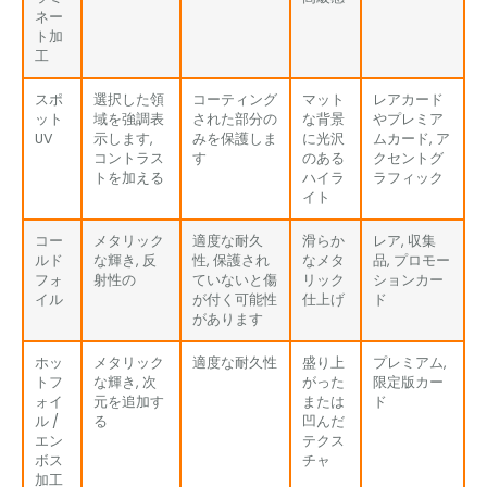
ネー
ト加
工
スポ
選択した領
コーティング
マット
レアカード
ット
域を強調表
された部分の
な背景
やプレミア
UV
示します,
みを保護しま
に光沢
ムカード, ア
コントラス
す
のある
クセントグ
トを加える
ハイラ
ラフィック
イト
コー
メタリック
適度な耐久
滑らか
レア, 収集
ルド
な輝き, 反
性, 保護され
なメタ
品, プロモー
フォ
射性の
ていないと傷
リック
ションカー
イル
が付く可能性
仕上げ
ド
があります
ホッ
メタリック
適度な耐久性
盛り上
プレミアム,
トフ
な輝き, 次
がった
限定版カー
ォイ
元を追加す
または
ド
ル /
る
凹んだ
エン
テクス
ボス
チャ
加工