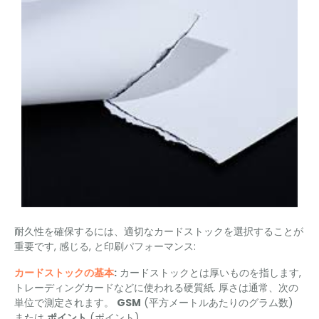
耐久性を確保するには、適切なカードストックを選択することが
重要です, 感じる, と印刷パフォーマンス:
カードストックの基本
:
カードストックとは厚いものを指します,
トレーディングカードなどに使われる硬質紙. 厚さは通常、次の
単位で測定されます。
GSM
(平方メートルあたりのグラム数)
または
ポイント
(ポイント).