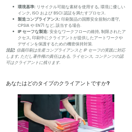
環境基準:
リサイクル可能な素材を使用する, 環境に優しい
インク, ISO および BSCI 認証を満たすプロセス.
製造コンプライアンス:
印刷製品の国際安全規制の遵守,
CPSIA や EN71 など, 該当する場合.
IP セーフな製造:
安全なワークフローの維持, 制限されたア
クセス, 印刷中にクライアントが提供したアートワークや
デザインを保護するための機密保持対策.
注記:
信義印刷は生産コンプライアンスと IP セーフの実践に対応
します, ただし著作権の責任はある, ライセンス, コンテンツの認
可はクライアントに残ります.
あなたはどのタイプのクライアントですか?