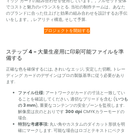
ィック カードの組み合わせを使用しています。, フルセット全体
でコストと魅力のバランスをとる. 当社の制作チームは、あなた
のブランドに合った仕上げと効果の組み合わせを設計するお手伝
いをします。, レアリティ構造, そして予算.
プロジェクトを開始する
ステップ 4 – 大量生産用に印刷可能ファイルを準
備する
正確な色を確保するには, きれいなエッジ, 安定した切断, トレー
ディング カードのデザインはプロの製版基準に従う必要があり
ます.
ファイル仕様:
アートワークがカードの寸法と一致してい
ることを確認してください, 適切なブリードを含む (
いつも
の 3 mm
), 重要なコンテンツの安全ゾーンを監視します.
解像度は次のとおりです
300 dpi
CMYKカラーモードの
場合.
特別な考慮事項:
丸い角やカスタムのダイカット形状を明
確にマークします. 可能な場合はロゴとテキストにベクタ