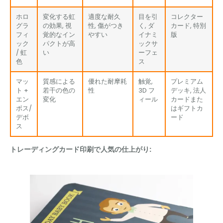
ホロ
変化する虹
適度な耐久
目を引
コレクター
グラ
の効果, 視
性, 傷がつき
く, ダ
カード, 特別
フィ
覚的なイン
やすい
イナミ
版
ック
パクトが高
ックサ
/ 虹
い
ーフェ
色
ス
マッ
質感による
優れた耐摩耗
触覚,
プレミアム
ト +
若干の色の
性
3D フ
デッキ, 法人
エン
変化
ィール
カードまた
ボス/
はギフトカ
デボ
ード
ス
トレーディングカード印刷で人気の仕上がり: