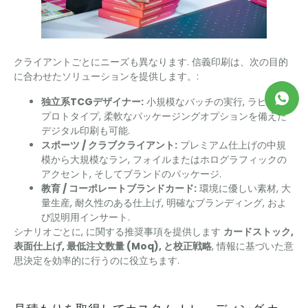
クライアントごとにニーズも異なります. 信義印刷は、次の目的
に合わせたソリューションを提供します。:
独立系TCGデザイナー:
小規模なバッチの実行, ラピッド
プロトタイプ, 柔軟なパッケージングオプションを備えた
デジタル印刷も可能.
スポーツ / クラブクライアント:
プレミアム仕上げの中規
模から大規模なラン, フォイルまたはホログラフィックの
アクセント, そしてブランドのパッケージ.
教育 / コーポレートブランドカード:
環境に優しい素材, 大
量生産, 耐久性のある仕上げ, 明確なブランディング, およ
び説明用インサート.
シナリオごとに, に関する推奨事項を提供します
カードストック,
表面仕上げ, 最低注文数量 (Moq), と校正戦略
, 情報に基づいた意
思決定を効率的に行うのに役立ちます.