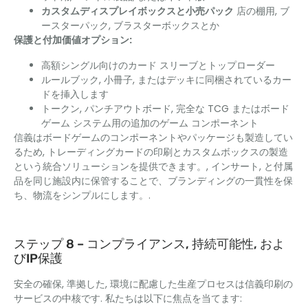
カスタムディスプレイボックスと小売パック
店の棚用, ブ
ースターパック, ブラスターボックスとか
保護と付加価値オプション:
高額シングル向けのカード スリーブとトップローダー
ルールブック, 小冊子, またはデッキに同梱されているカー
ドを挿入します
トークン, パンチアウトボード, 完全な TCG またはボード
ゲーム システム用の追加のゲーム コンポーネント
信義はボードゲームのコンポーネントやパッケージも製造してい
るため, トレーディングカードの印刷とカスタムボックスの製造
という統合ソリューションを提供できます。, インサート, と付属
品を同じ施設内に保管することで、ブランディングの一貫性を保
ち、物流をシンプルにします。.
ステップ 8 – コンプライアンス, 持続可能性, およ
びIP保護
安全の確保, 準拠した, 環境に配慮した生産プロセスは信義印刷の
サービスの中核です. 私たちは以下に焦点を当てます: