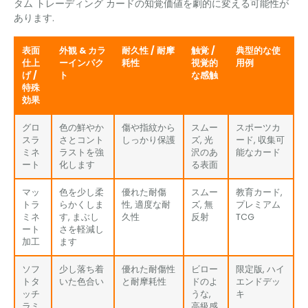
タム トレーディング カードの知覚価値を劇的に変える可能性が
あります.
表面
外観 & カラ
耐久性 / 耐摩
触覚 /
典型的な使
仕上
ーインパク
耗性
視覚的
用例
げ /
ト
な感触
特殊
効果
グロ
色の鮮やか
傷や指紋から
スムー
スポーツカ
スラ
さとコント
しっかり保護
ズ, 光
ード, 収集可
ミネ
ラストを強
沢のあ
能なカード
ート
化します
る表面
マッ
色を少し柔
優れた耐傷
スムー
教育カード,
トラ
らかくしま
性, 適度な耐
ズ, 無
プレミアム
ミネ
す, まぶし
久性
反射
TCG
ート
さを軽減し
加工
ます
ソフ
少し落ち着
優れた耐傷性
ビロー
限定版, ハイ
トタ
いた色合い
と耐摩耗性
ドのよ
エンドデッ
ッチ
うな,
キ
ラミ
高級感