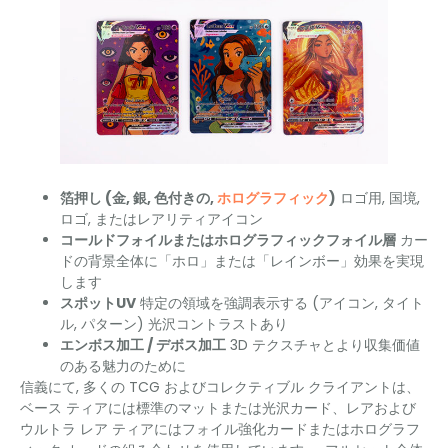
箔押し (金, 銀, 色付きの,
ホログラフィック
)
ロゴ用, 国境,
ロゴ, またはレアリティアイコン
コールドフォイルまたはホログラフィックフォイル層
カー
ドの背景全体に「ホロ」または「レインボー」効果を実現
します
スポットUV
特定の領域を強調表示する (アイコン, タイト
ル, パターン) 光沢コントラストあり
エンボス加工 / デボス加工
3D テクスチャとより収集価値
のある魅力のために
信義にて, 多くの TCG およびコレクティブル クライアントは、
ベース ティアには標準のマットまたは光沢カード、レアおよび
ウルトラ レア ティアにはフォイル強化カードまたはホログラフ