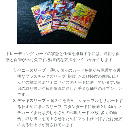
トレーディング カードの状態と価値を維持するには、適切な保
護と保管が不可欠です. 効果的な方法をいくつか紹介します:
ペニースリーブ
- 薄い, 個々のカードを傷から保護する透
明なプラスチックスリーブ, 指紋, および軽度の摩耗. ほと
んどの標準およびミニサイズのカードに適しています, 毎
日の取り扱いや短期保管に適した手頃な価格のオプション
です。.
デッキスリーブ
– 耐久性を高め、シャッフルをサポートす
るわずかに厚いスリーブ. スタンダードに最適 2.5 3.5イン
チカードまたは少し小さめの和風カード×3枚, 多くの場
合、取り扱いを向上させるためにマット仕上げまたは光沢
のある仕上げが施されています.