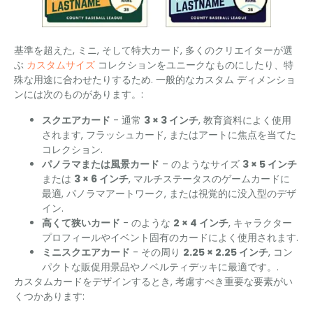
基準を超えた, ミニ, そして特大カード, 多くのクリエイターが選
ぶ
カスタムサイズ
コレクションをユニークなものにしたり、特
殊な用途に合わせたりするため. 一般的なカスタム ディメンショ
ンには次のものがあります。:
スクエアカード
- 通常
3 × 3 インチ
, 教育資料によく使用
されます, フラッシュカード, またはアートに焦点を当てた
コレクション.
パノラマまたは風景カード
– のようなサイズ
3 × 5 インチ
または
3 × 6 インチ
, マルチステータスのゲームカードに
最適, パノラマアートワーク, または視覚的に没入型のデザ
イン.
高くて狭いカード
- のような
2 × 4 インチ
, キャラクター
プロフィールやイベント固有のカードによく使用されます.
ミニスクエアカード
- その周り
2.25 × 2.25 インチ
, コン
パクトな販促用景品やノベルティデッキに最適です。.
カスタムカードをデザインするとき, 考慮すべき重要な要素がい
くつかあります: