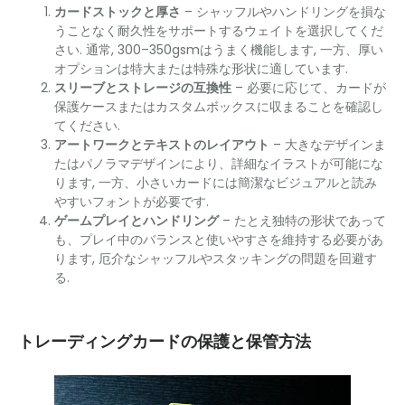
カードストックと厚さ
– シャッフルやハンドリングを損な
うことなく耐久性をサポートするウェイトを選択してくだ
さい. 通常, 300–350gsmはうまく機能します, 一方、厚い
オプションは特大または特殊な形状に適しています.
スリーブとストレージの互換性
– 必要に応じて、カードが
保護ケースまたはカスタムボックスに収まることを確認し
てください.
アートワークとテキストのレイアウト
– 大きなデザインま
たはパノラマデザインにより、詳細なイラストが可能にな
ります, 一方、小さいカードには簡潔なビジュアルと読み
やすいフォントが必要です.
ゲームプレイとハンドリング
– たとえ独特の形状であって
も、プレイ中のバランスと使いやすさを維持する必要があ
ります, 厄介なシャッフルやスタッキングの問題を回避す
る.
トレーディングカードの保護と保管方法