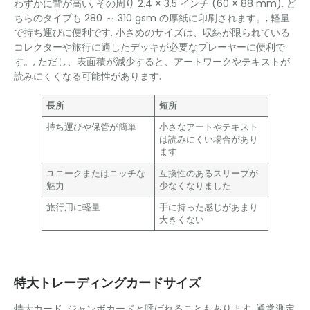
わずかに背が高い, その周り 2.4 × 3.5 インチ (60 × 88 mm). ど
ちらのタイプも 280 ～ 310 gsm の厚紙に印刷されます。, 軽量
で持ち運びに便利です. 小さめのサイズは、収納が限られている
コレクターや旅行に適したデッキが必要なプレーヤーに便利で
す。, ただし、表面積が減少すると、アートワークやテキストが
読みにくくなる可能性があります.
長所
短所
持ち運びや保管が簡単
小さなアートやテキスト
は読みにくい場合があり
ます
ユニークまたはニッチな
互換性のあるスリーブが
魅力
少なくなりました
旅行用に軽量
手に持った感じがあまり
大きくない
特大トレーディングカードサイズ
特大カード, ジャンボカードと呼ばれることもあります, 通常測定