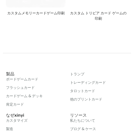
ー
カスタムメモリーカードゲーム印刷
カスタム トリビア カード ゲームの
印刷
製品
トランプ
ボードゲームカード
トレーディングカード
フラッシュカード
タロットカード
カードゲーム & デッキ
他のプリントカード
肯定カード
なぜxinyi
リソース
カスタマイズ
私たちについて
製造
ブログ & ケース