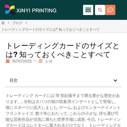
家
>
ブログ
>
トレーディングカードのサイズとは? 知っておくべきことすべて
トレーディングカードのサイズと
は? 知っておくべきことすべて
15/10/2025
レオ
目次
トレーディング カードには 19 世紀後半まで遡る豊かな歴史があ
ります。, 当初はタバコの箱の収集用インサートとして登場し、
後にスポーツに拡大しました, ゲーム, およびエンターテイメント
フランチャイズ. 数十年にわたって, これらの小さな, 持ち運び可
能な芸術作品が活気に満ちた世界市場に成長. 今日, トレーディン
グカードはコレクターに愛されるだけでなく、トレーディングカ