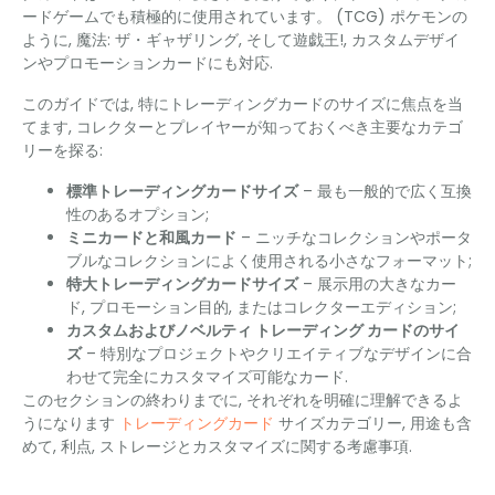
ードゲームでも積極的に使用されています。 (TCG) ポケモンの
ように, 魔法: ザ・ギャザリング, そして遊戯王!, カスタムデザイ
ンやプロモーションカードにも対応.
このガイドでは, 特にトレーディングカードのサイズに焦点を当
てます, コレクターとプレイヤーが知っておくべき主要なカテゴ
リーを探る:
標準トレーディングカードサイズ
– 最も一般的で広く互換
性のあるオプション;
ミニカードと和風カード
– ニッチなコレクションやポータ
ブルなコレクションによく使用される小さなフォーマット;
特大トレーディングカードサイズ
– 展示用の大きなカー
ド, プロモーション目的, またはコレクターエディション;
カスタムおよびノベルティ トレーディング カードのサイ
ズ
– 特別なプロジェクトやクリエイティブなデザインに合
わせて完全にカスタマイズ可能なカード.
このセクションの終わりまでに, それぞれを明確に理解できるよ
うになります
トレーディングカード
サイズカテゴリー, 用途も含
めて, 利点, ストレージとカスタマイズに関する考慮事項.