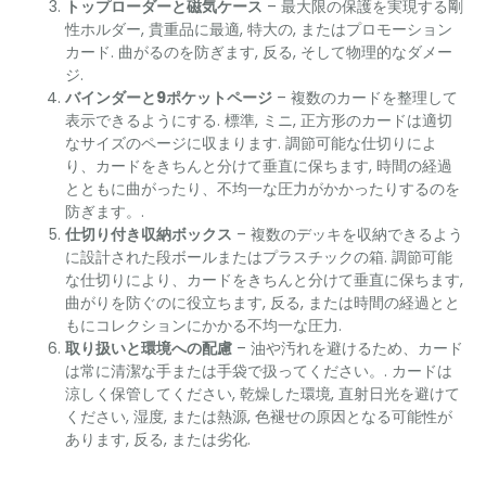
トップローダーと磁気ケース
– 最大限の保護を実現する剛
性ホルダー, 貴重品に最適, 特大の, またはプロモーション
カード. 曲がるのを防ぎます, 反る, そして物理的なダメー
ジ.
バインダーと9ポケットページ
– 複数のカードを整理して
表示できるようにする. 標準, ミニ, 正方形のカードは適切
なサイズのページに収まります. 調節可能な仕切りによ
り、カードをきちんと分けて垂直に保ちます, 時間の経過
とともに曲がったり、不均一な圧力がかかったりするのを
防ぎます。.
仕切り付き収納ボックス
– 複数のデッキを収納できるよう
に設計された段ボールまたはプラスチックの箱. 調節可能
な仕切りにより、カードをきちんと分けて垂直に保ちます,
曲がりを防ぐのに役立ちます, 反る, または時間の経過とと
もにコレクションにかかる不均一な圧力.
取り扱いと環境への配慮
– 油や汚れを避けるため、カード
は常に清潔な手または手袋で扱ってください。. カードは
涼しく保管してください, 乾燥した環境, 直射日光を避けて
ください, 湿度, または熱源, 色褪せの原因となる可能性が
あります, 反る, または劣化.