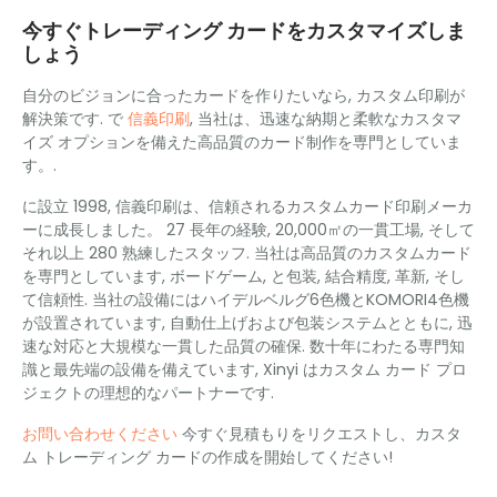
今すぐトレーディング カードをカスタマイズしま
しょう
自分のビジョンに合ったカードを作りたいなら, カスタム印刷が
解決策です. で
信義印刷
, 当社は、迅速な納期と柔軟なカスタマ
イズ オプションを備えた高品質のカード制作を専門としていま
す。.
に設立 1998, 信義印刷は、信頼されるカスタムカード印刷メーカ
ーに成長しました。 27 長年の経験, 20,000㎡の一貫工場, そして
それ以上 280 熟練したスタッフ. 当社は高品質のカスタムカード
を専門としています, ボードゲーム, と包装, 結合精度, 革新, そし
て信頼性. 当社の設備にはハイデルベルグ6色機とKOMORI4色機
が設置されています, 自動仕上げおよび包装システムとともに, 迅
速な対応と大規模な一貫した品質の確保. 数十年にわたる専門知
識と最先端の設備を備えています, Xinyi はカスタム カード プロ
ジェクトの理想的なパートナーです.
お問い合わせください
今すぐ見積もりをリクエストし、カスタ
ム トレーディング カードの作成を開始してください!