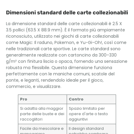
Dimensioni standard delle carte collezionabili
La dimensione standard delle carte collezionabili è 2.5 X
3.5 pollici (63.5 X 88.9 mm). È il formato più ampiamente
riconosciuto, utilizzato nei giochi di carte collezionabili
come Magic: Il raduno, Pokemon, e Yu-Gi-Oh!, così come
nelle tradizionali carte sportive. Le carte standard sono
generalmente realizzate con cartoncino da 300–330
g/m² con finitura liscia o opaca, fornendo una sensazione
robusta ma flessibile. Questa dimensione funziona
perfettamente con le maniche comuni, scatole del
ponte, e leganti, rendendolo ideale per il gioco,
commercio, e visualizzare.
Pro
Contro
Si adatta alla maggior
Spazio limitato per
parte delle buste e dei
opere d'arte o testo
raccoglitori
aggiuntivi
Facile da mescolare e
Il design standard
maneggiare
potrebbe sembrare