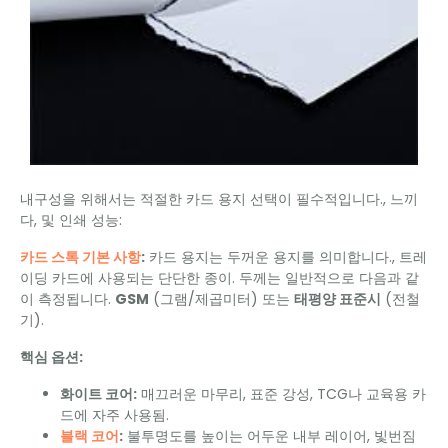
내구성을 위해서는 적절한 카드 용지 선택이 필수적입니다., 느끼
다, 및 인쇄 성능:
카드 스톡 기본 사항
:
카드 용지는 두꺼운 용지를 의미합니다., 트레
이딩 카드에 사용되는 단단한 종이. 두께는 일반적으로 다음과 같
이 측정됩니다.
GSM
(그램/제곱미터) 또는
태평양 표준시
(전철
기).
핵심 옵션:
화이트 코어:
매끄러운 마무리, 표준 강성, TCG나 교육용 카
드에 자주 사용됨.
블랙 코어
:
불투명도를 높이는 어두운 내부 레이어, 빛번짐