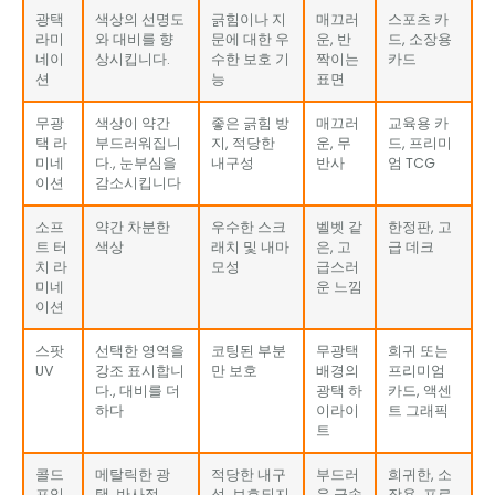
광택
색상의 선명도
긁힘이나 지
매끄러
스포츠 카
라미
와 대비를 향
문에 대한 우
운, 반
드, 소장용
네이
상시킵니다.
수한 보호 기
짝이는
카드
션
능
표면
무광
색상이 약간
좋은 긁힘 방
매끄러
교육용 카
택 라
부드러워집니
지, 적당한
운, 무
드, 프리미
미네
다., 눈부심을
내구성
반사
엄 TCG
이션
감소시킵니다
소프
약간 차분한
우수한 스크
벨벳 같
한정판, 고
트 터
색상
래치 및 내마
은, 고
급 데크
치 라
모성
급스러
미네
운 느낌
이션
스팟
선택한 영역을
코팅된 부분
무광택
희귀 또는
UV
강조 표시합니
만 보호
배경의
프리미엄
다., 대비를 더
광택 하
카드, 액센
하다
이라이
트 그래픽
트
콜드
메탈릭한 광
적당한 내구
부드러
희귀한, 소
포일
택, 반사적
성, 보호되지
운 금속
장용, 프로