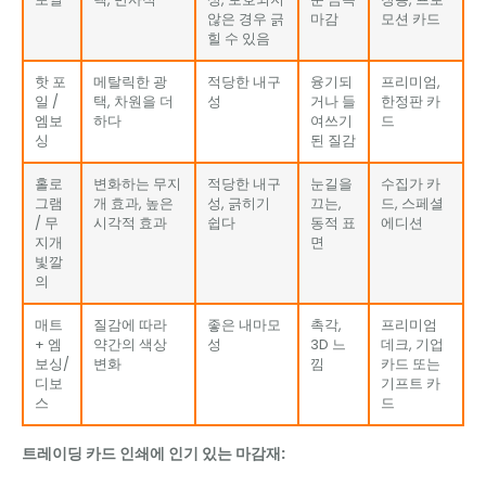
않은 경우 긁
마감
모션 카드
힐 수 있음
핫 포
메탈릭한 광
적당한 내구
융기되
프리미엄,
일 /
택, 차원을 더
성
거나 들
한정판 카
엠보
하다
여쓰기
드
싱
된 질감
홀로
변화하는 무지
적당한 내구
눈길을
수집가 카
그램
개 효과, 높은
성, 긁히기
끄는,
드, 스페셜
/ 무
시각적 효과
쉽다
동적 표
에디션
지개
면
빛깔
의
매트
질감에 따라
좋은 내마모
촉각,
프리미엄
+ 엠
약간의 색상
성
3D 느
데크, 기업
보싱/
변화
낌
카드 또는
디보
기프트 카
스
드
트레이딩 카드 인쇄에 인기 있는 마감재: