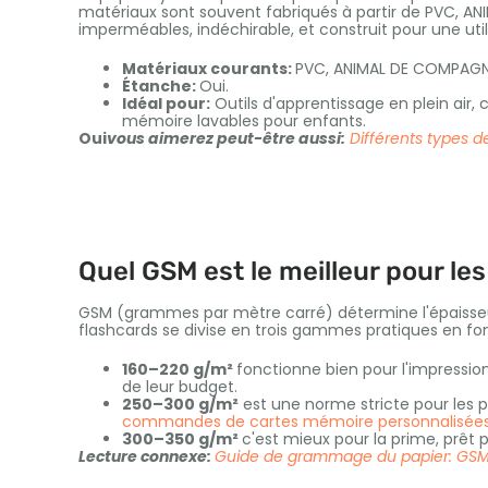
matériaux sont souvent fabriqués à partir de PVC, AN
imperméables, indéchirable, et construit pour une util
Matériaux courants:
PVC, ANIMAL DE COMPAGNIE
Étanche:
Oui.
Idéal pour:
Outils d'apprentissage en plein air, 
mémoire lavables pour enfants.
Oui
vous aimerez peut-être aussi:
Différents types 
Quel GSM est le meilleur pour le
GSM (grammes par mètre carré) détermine l'épaisseur e
flashcards se divise en trois gammes pratiques en fonc
160–220 g/m²
fonctionne bien pour l'impression
de leur budget.
250–300 g/m²
est une norme stricte pour les p
commandes de cartes mémoire personnalisée
300–350 g/m²
c'est mieux pour la prime, prêt p
Lecture connexe:
Guide de grammage du papier: GSM c