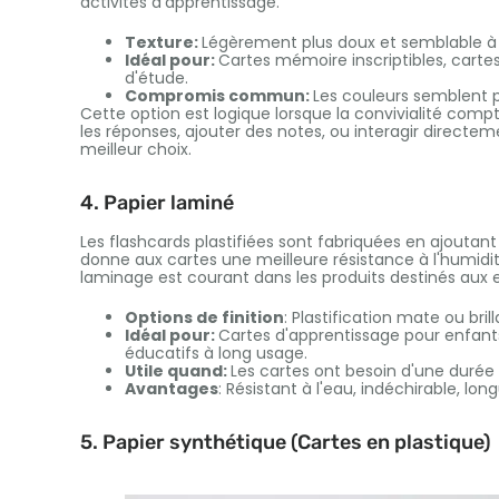
activités d'apprentissage.
Texture:
Légèrement plus doux et semblable à 
Idéal pour:
Cartes mémoire inscriptibles, cartes
d'étude.
Compromis commun:
Les couleurs semblent p
Cette option est logique lorsque la convivialité compte
les réponses, ajouter des notes, ou interagir directe
meilleur choix.
4. Papier laminé
Les flashcards plastifiées sont fabriquées en ajoutan
donne aux cartes une meilleure résistance à l'humidit
laminage est courant dans les produits destinés aux en
Options de finition
: Plastification mate ou bril
Idéal pour:
Cartes d'apprentissage pour enfant
éducatifs à long usage.
Utile quand:
Les cartes ont besoin d'une durée d
Avantages
: Résistant à l'eau, indéchirable, lo
5. Papier synthétique (Cartes en plastique)