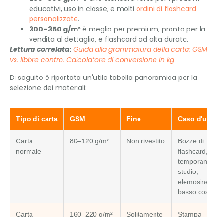
educativi, uso in classe, e molti
ordini di flashcard
personalizzate
.
300–350 g/m²
è meglio per premium, pronto per la
vendita al dettaglio, e flashcard ad alta durata.
Lettura correlata:
Guida alla grammatura della carta: GSM
vs. libbre contro. Calcolatore di conversione in kg
Di seguito è riportata un'utile tabella panoramica per la
selezione dei materiali:
Tipo di carta
GSM
Fine
Caso d'uso
Carta
80–120 g/m²
Non rivestito
Bozze di
normale
flashcard, u
temporaneo 
studio,
elemosine a
basso costo
Carta
160–220 g/m²
Solitamente
Stampa