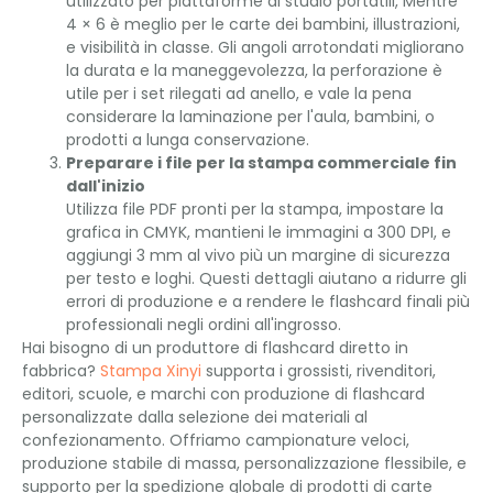
utilizzato per piattaforme di studio portatili, Mentre
4 × 6 è meglio per le carte dei bambini, illustrazioni,
e visibilità in classe. Gli angoli arrotondati migliorano
la durata e la maneggevolezza, la perforazione è
utile per i set rilegati ad anello, e vale la pena
considerare la laminazione per l'aula, bambini, o
prodotti a lunga conservazione.
Preparare i file per la stampa commerciale fin
dall'inizio
Utilizza file PDF pronti per la stampa, impostare la
grafica in CMYK, mantieni le immagini a 300 DPI, e
aggiungi 3 mm al vivo più un margine di sicurezza
per testo e loghi. Questi dettagli aiutano a ridurre gli
errori di produzione e a rendere le flashcard finali più
professionali negli ordini all'ingrosso.
Hai bisogno di un produttore di flashcard diretto in
fabbrica?
Stampa Xinyi
supporta i grossisti, rivenditori,
editori, scuole, e marchi con produzione di flashcard
personalizzate dalla selezione dei materiali al
confezionamento. Offriamo campionature veloci,
produzione stabile di massa, personalizzazione flessibile, e
supporto per la spedizione globale di prodotti di carte