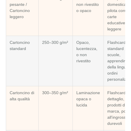
pesante /
non rivestito
domestica, il
Cartoncino
o opaco
pilota corre,
leggero
carte
educative
leggere
Cartoncino
250–300 g/m²
Opaco,
Flashcard
standard
lucentezza,
standard per
o non
scuole,
rivestito
apprendime
della lingua,
ordini
personalizzat
Cartoncino di
300–350 g/m²
Laminazione
Flashcard al
alta qualità
opaca o
dettaglio,
lucida
prodotti di
marca, ponti
all'ingrosso
durevoli