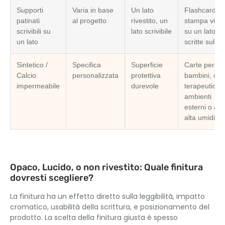
Supporti
Varia in base
Un lato
Flashcard c
patinati
al progetto
rivestito, un
stampa vivid
scrivibili su
lato scrivibile
su un lato e
un lato
scritte sull'al
Sintetico /
Specifica
Superficie
Carte per
Calcio
personalizzata
protettiva
bambini, car
impermeabile
durevole
terapeutiche
ambienti
esterni o ad
alta umidità
Opaco, Lucido, o non rivestito: Quale finitura
dovresti scegliere?
La finitura ha un effetto diretto sulla leggibilità, impatto
cromatico, usabilità della scrittura, e posizionamento del
prodotto. La scelta della finitura giusta è spesso