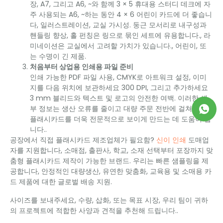
장, A7, 그리고 A6, ~와 함께 3 × 5 휴대용 스터디 데크에 자
주 사용되는 A6, ~하는 동안 4 × 6 어린이 카드에 더 좋습니
다, 일러스트레이션, 교실 가시성. 둥근 모서리로 내구성과
핸들링 향상, 홀 펀칭은 링으로 묶인 세트에 유용합니다., 라
미네이션은 교실에서 고려할 가치가 있습니다., 어린이, 또
는 수명이 긴 제품.
처음부터 상업용 인쇄용 파일 준비
인쇄 가능한 PDF 파일 사용, CMYK로 아트워크 설정, 이미
지를 다음 위치에 보관하세요 300 DPI, 그리고 추가하세요
3 mm 블리드와 텍스트 및 로고의 안전한 여백. 이러한 세
부 정보는 생산 오류를 줄이고 대량 주문 전반에 걸쳐 최종
플래시카드를 더욱 전문적으로 보이게 만드는 데 도움이 됩
니다..
공장에서 직접 플래시카드 제조업체가 필요함?
신이 인쇄
도매업
자를 지원합니다, 소매점, 출판사, 학교, 소재 선택부터 포장까지 맞
춤형 플래시카드 제작이 가능한 브랜드. 우리는 빠른 샘플링을 제
공합니다, 안정적인 대량생산, 유연한 맞춤화, 교육용 및 소매용 카
드 제품에 대한 글로벌 배송 지원.
사이즈를 보내주세요, 수량, 삽화, 또는 목표 시장, 우리 팀이 귀하
의 프로젝트에 적합한 사양과 견적을 추천해 드립니다..