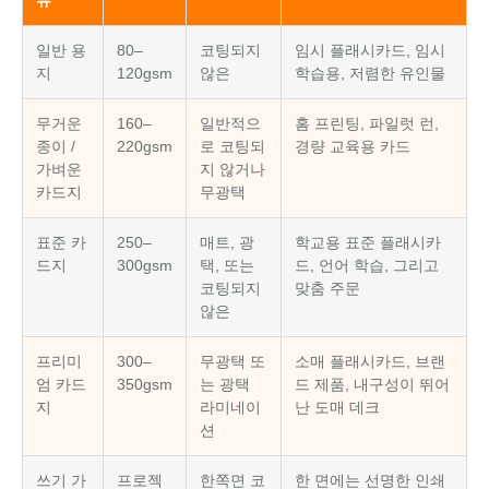
류
일반 용
80–
코팅되지
임시 플래시카드, 임시
지
120gsm
않은
학습용, 저렴한 유인물
무거운
160–
일반적으
홈 프린팅, 파일럿 런,
종이 /
220gsm
로 코팅되
경량 교육용 카드
가벼운
지 않거나
카드지
무광택
표준 카
250–
매트, 광
학교용 표준 플래시카
드지
300gsm
택, 또는
드, 언어 학습, 그리고
코팅되지
맞춤 주문
않은
프리미
300–
무광택 또
소매 플래시카드, 브랜
엄 카드
350gsm
는 광택
드 제품, 내구성이 뛰어
지
라미네이
난 도매 데크
션
쓰기 가
프로젝
한쪽면 코
한 면에는 선명한 인쇄