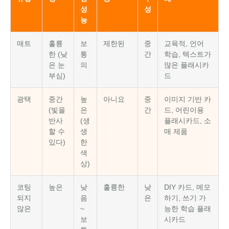
성
성
능
매트
훌륭
보
제한된
중
교육적, 언어
한 (낮
통
간
학습, 텍스트가
은 눈
의
많은 플래시카
부심)
드
광택
중간
높
아니요
중
이미지 기반 카
(빛을
은
간
드, 어린이용
반사
(생
플래시카드, 소
할 수
생
매 제품
있다)
한
색
상)
코팅
높은
낮
훌륭한
낮
DIY 카드, 메모
되지
음
은
하기, 쓰기 가
않은
~
능한 학습 플래
보
시카드