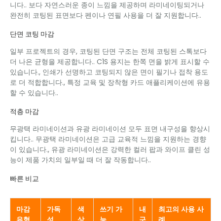
니다.. 보다 자연스러운 종이 느낌을 제공하며 라미네이팅되거나
완전히 코팅된 표면보다 펜이나 연필 사용을 더 잘 지원합니다..
단면 코팅 마감
일부 프로젝트의 경우, 코팅된 단면 구조는 전체 코팅된 스톡보다
더 나은 균형을 제공합니다.. C1S 용지는 한쪽 면을 밝게 표시할 수
있습니다., 인쇄가 선명하고 코팅되지 않은 면이 필기나 접착 용도
로 더 적합합니다., 특정 교육 및 장착형 카드 애플리케이션에 유용
할 수 있습니다..
적층 마감
무광택 라미네이션과 유광 라미네이션 모두 표면 내구성을 향상시
킵니다.. 무광택 라미네이션은 고급 교육적 느낌을 지원하는 경향
이 있습니다., 유광 라미네이션은 강력한 컬러 팝과 와이프 클린 성
능이 제품 가치의 일부일 때 더 잘 작동합니다..
빠른 비교
마감
가독
색
쓰기 가
내
최고의 사용 사
유형
성
상
능
구
례