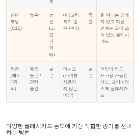
통
단면
높은
높
예 (코팅
중
한 면에는 인쇄
코팅
은
되지 않
간
가 있고 다른
(C1S)
(코
은 면에)
면에는 글이 쓰
팅
여 있는 플래시
된
카드
면
에)
적층
매트:
높
아니요
높
어린이 카드,
(매트
높은 /
은
(마커를
은
재사용 가능한
/ 광
광택:
사용하
카드, 프리미엄
택)
중간
지 않는
소매 플래시카
이상)
드
다양한 플래시카드 용도에 가장 적합한 종이를 선택
하는 방법