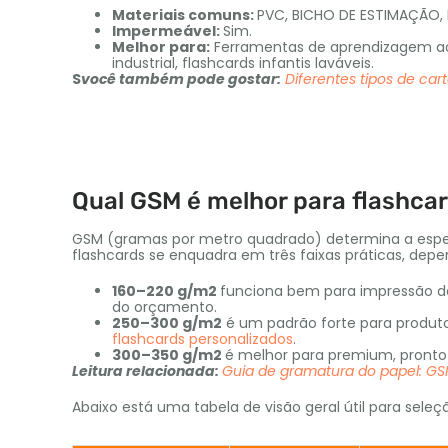
Materiais comuns:
PVC, BICHO DE ESTIMAÇÃO, PP
Impermeável:
Sim.
Melhor para:
Ferramentas de aprendizagem ao a
industrial, flashcards infantis laváveis.
S
você também pode gostar:
Diferentes tipos de car
Qual GSM é melhor para flashca
GSM (gramas por metro quadrado) determina a espess
flashcards se enquadra em três faixas práticas, de
160–220 g/m2
funciona bem para impressão do
do orçamento.
250–300 g/m2
é um padrão forte para produto
flashcards personalizados
.
300–350 g/m2
é melhor para premium, pronto p
Leitura relacionada:
Guia de gramatura do papel: GSM
Abaixo está uma tabela de visão geral útil para seleç