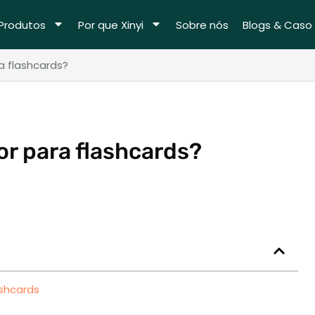
Produtos
Por que Xinyi
Sobre nós
Blogs & Caso
a flashcards?
or para flashcards?
ashcards