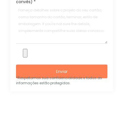
convés)
*
Enviar
*Respeitamos sua confidencialidade e todas as
informações estão protegidas.