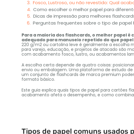
Fosco, Lustroso, ou não revestido: Qual ac
Como escolher o melhor papel para diferent
Dicas de impressão para melhores flashcard
Perguntas frequentes sobre o tipo de papel 
Para a maioria dos flashcards, o melhor papel é 
adequado para manuseio repetido do que pape
220 g/m2 ou cartolina leve é ​​geralmente a escolha 
para varejo, educação, e projetos de atacado são 
com acabamento fosco, lustro, ou acabamentos lam
A escolha certa depende de quatro coisas: posiciona
envio ou embalagem. Uma plataforma de estudo de b
um conjunto de flashcards de marca premium podem
formato básico.
Este guia explica quais tipos de papel para cartões 
acabamento afeta o desempenho, e como combinar ma
Tipos de papel comuns usados ​​