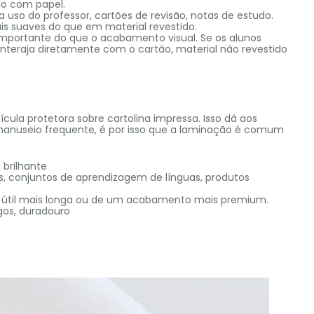
o com papel.
a uso do professor, cartões de revisão, notas de estudo.
s suaves do que em material revestido.
importante do que o acabamento visual. Se os alunos
interaja diretamente com o cartão, material não revestido
cula protetora sobre cartolina impressa. Isso dá aos
 manuseio frequente, é por isso que a laminação é comum
 brilhante
s, conjuntos de aprendizagem de línguas, produtos
 útil mais longa ou de um acabamento mais premium.
sgos, duradouro