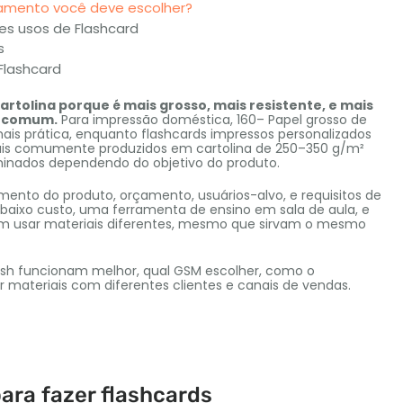
abamento você deve escolher?
es usos de Flashcard
s
Flashcard
cartolina porque é mais grosso, mais resistente, e mais
l comum.
Para impressão doméstica, 160– Papel grosso de
mais prática, enquanto flashcards impressos personalizados
mais comumente produzidos em cartolina de 250–350 g/m²
inados dependendo do objetivo do produto.
mento do produto, orçamento, usuários-alvo, e requisitos de
aixo custo, uma ferramenta de ensino em sala de aula, e
 usar materiais diferentes, mesmo que sirvam o mesmo
flash funcionam melhor, qual GSM escolher, como o
teriais com diferentes clientes e canais de vendas.
para fazer flashcards