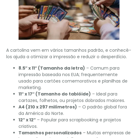
A cartolina vem em vários tamanhos padrão, e conhecê-
los ajuda a otimizar a impressão e reduzir o desperdício.
8.5″ x 11″ (Tamanho da letra)
– Comum para
impressão baseada nos EUA; frequentemente
usado para cartões comemorativos e planilhas de
marketing.
11″ x 17″ (Tamanho do tablóide)
– Ideal para
cartazes, folhetos, ou projetos dobrados maiores.
A4 (210 x 297 milímetros)
– O padrão global fora
da América do Norte.
12″ x 12″
– Popular para scrapbooking e projetos
criativos.
Tamanhos personalizados
– Muitas empresas de