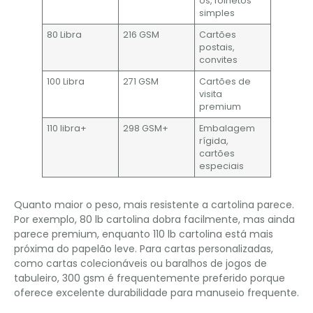
os, folhetos
simples
80 Libra
216 GSM
Cartões
postais,
convites
100 Libra
271 GSM
Cartões de
visita
premium
110 libra+
298 GSM+
Embalagem
rígida,
cartões
especiais
Quanto maior o peso, mais resistente a cartolina parece.
Por exemplo, 80 lb cartolina dobra facilmente, mas ainda
parece premium, enquanto 110 lb cartolina está mais
próxima do papelão leve. Para cartas personalizadas,
como cartas colecionáveis ​​ou baralhos de jogos de
tabuleiro, 300 gsm é frequentemente preferido porque
oferece excelente durabilidade para manuseio frequente.