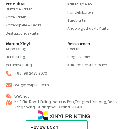
Produkte
Karten spielen
Brettspielkarten
Handelskarten
Karteikarten
Tarotkarten
Kartenspiele & Decks
Andere gedruckte Karten
Bestätigungskarten
Warum Xinyi
Ressourcen
Anpassung
Über uns
Herstellung
Blogs & Fälle
Verantwortung
Katalog herunterladen
+86 199 2423 9676
xyq@xinyiprint.com
WeChat
Nr. 3 Fire Road, Fuling Industry Park,Tangmei, Xintang, Bezirk
Zengcheng, Guangzhou, China 511340