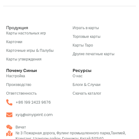
Продукция
Играть в карты
Карты настольных игр
Торговые карты
Карточки
Карты Таро
Карточные игры & Палубы
Другие печатные карты
Карты утверждения
Почему Синьи
Ресурсы
Настройка
О нас
Производство
Блоги & Случаи
Ответственность
Скачать каталог
+86 199 2423 9676
xyq@xinyiprint.com
Вичат
№ 3 Пожарная дорога, Фулинг промышленного парка,Тангмей,
Ксинтанг, Цзэнгчэн район, Гуанчжоу, Китай 511340