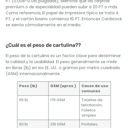
PT (0.008–0.016 pulgadas), Mientras que las tarjetas
premium o de especialidad pueden subir a 20 PT o más.
Como referencia, El papel de impresora típico se trata 4
PT, y el cartón liviano comienza 16 PT, Entonces Cardstock
se sienta cómodamente en el medio.
¿Cuál es el peso de cartulina??
El peso de la cartulina es un factor clave para determinar
la calidad y la usabilidad. El peso generalmente se mide
en libras (lb) en los EE. UU.. o gramos por metro cuadrado
(GSM) internacionalmente.
Peso (lb)
GSM (aprox.)
Casos de uso
comunes
65 lb
176 GSM
Tarjetas de
felicitación,
Folletos
simples
80 lb
216 GSM
Postales,