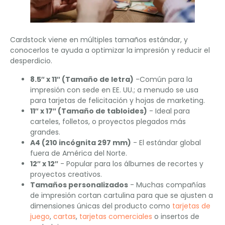
Cardstock viene en múltiples tamaños estándar, y
conocerlos te ayuda a optimizar la impresión y reducir el
desperdicio.
8.5″ x 11″ (Tamaño de letra)
-Común para la
impresión con sede en EE. UU.; a menudo se usa
para tarjetas de felicitación y hojas de marketing.
11″ x 17″ (Tamaño de tabloides)
- Ideal para
carteles, folletos, o proyectos plegados más
grandes.
A4 (210 incógnita 297 mm)
- El estándar global
fuera de América del Norte.
12″ x 12″
- Popular para los álbumes de recortes y
proyectos creativos.
Tamaños personalizados
- Muchas compañías
de impresión cortan cartulina para que se ajusten a
dimensiones únicas del producto como
tarjetas de
juego
,
cartas
,
tarjetas comerciales
o insertos de