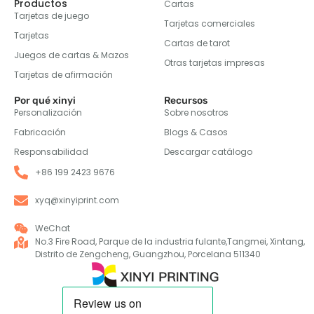
Productos
Cartas
Tarjetas de juego
Tarjetas comerciales
Tarjetas
Cartas de tarot
Juegos de cartas & Mazos
Otras tarjetas impresas
Tarjetas de afirmación
Por qué xinyi
Recursos
Personalización
Sobre nosotros
Fabricación
Blogs & Casos
Responsabilidad
Descargar catálogo
+86 199 2423 9676
xyq@xinyiprint.com
WeChat
No.3 Fire Road, Parque de la industria fulante,Tangmei, Xintang,
Distrito de Zengcheng, Guangzhou, Porcelana 511340