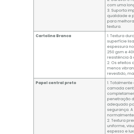
com uma longa
3. Suporta im
qualidade e 
para melhorar
textura.
Cartolina Branca
1. Textura dura
superfície li
espessura no
250 gsm e 40
resistência à
2. Os efeitos
menos vibran
revestido, ma
Papel central preto
1. Totalmente 
camada centr
completamen
penetração d
adequado par
segurança. A
normalmente
2. Textura pr
uniforme, vi
espesso e lu