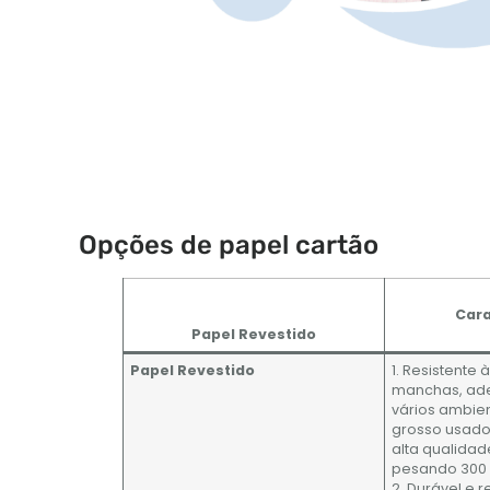
Opções de papel cartão
Cara
Papel Revestido
Papel Revestido
1. Resistente 
manchas, ad
vários ambie
grosso usado
alta qualida
pesando 300 
2. Durável e r