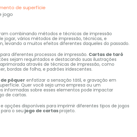
mento de superfície
e jogo
ram combinando métodos e técnicas de impressão
de jogar, vários métodos de impressão, técnicas, e
, levando a muitos efeitos diferentes daqueles do passado.
 para diferentes processos de impressão.
Cartas de tarô
artões sejam requintados e destacando suas ilustrações
é aprimorada através de técnicas de impressão, como
, bordas de folha, e padrões iridescentes.
 de pôquer
enfatizar a sensação tátil, e gravação em
superfície. Quer você seja uma empresa ou um
es informadas sobre esses elementos pode impactar
go de cartas.
e opções disponíveis para imprimir diferentes tipos de jogos
 para o seu
jogo de cartas
projeto.