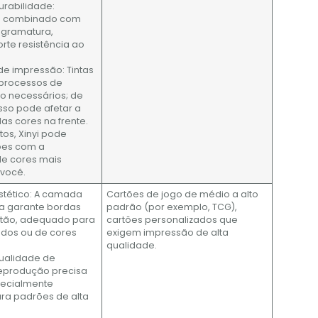
durabilidade:
e combinado com
 gramatura,
rte resistência ao
 de impressão: Tintas
 processos de
o necessários; de
isso pode afetar a
as cores na frente.
os, Xinyi pode
tões com a
e cores mais
 você.
 estético: A camada
Cartões de jogo de médio a alto
ca garante bordas
padrão (por exemplo, TCG),
rtão, adequado para
cartões personalizados que
idos ou de cores
exigem impressão de alta
qualidade.
qualidade de
eprodução precisa
pecialmente
a padrões de alta