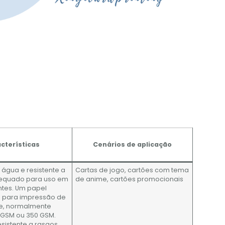
cterísticas
Cenários de aplicação
à água e resistente a
Cartas de jogo, cartões com tema
equado para uso em
de anime, cartões promocionais
ntes. Um papel
 para impressão de
de, normalmente
GSM ou 350 GSM.
esistente a rasgos,