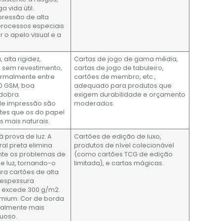
 vida útil.
pressão de alta
processos especiais
 o apelo visual e a
, alta rigidez,
Cartas de jogo de gama média,
sa sem revestimento,
cartas de jogo de tabuleiro,
rmalmente entre
cartões de membro, etc.,
0 GSM, boa
adequado para produtos que
 dobra.
exigem durabilidade e orçamento
 de impressão são
moderados.
tes que os do papel
s mais naturais.
à prova de luz: A
Cartões de edição de luxo,
al preta elimina
produtos de nível colecionável
te os problemas de
(como cartões TCG de edição
e luz, tornando-o
limitada), e cartas mágicas.
a cartões de alta
 espessura
 excede 300 g/m2.
emium: Cor de borda
sualmente mais
xuoso.