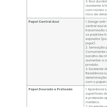
3. Boa durabi
resistente à 
com núcleo c
risco de del
Papel Central Azul
1. Design ant
central azul 
transmissão d
os padrões t
espiados (po
jogar).
2. Sensação p
Comumente u
baralho de ní
aumentar a c
produto.
3. Excelente 
Resistência s
delaminaçã
com o papel 
Papel Dourado e Prateado
1. Aparência l
superfícies d
e prateada a
metálico.
2. Excelente 