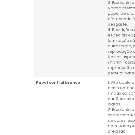
3. Excelente 
Normalment
papel de alta
oferecendo fo
desgaste.
4. Restrições
especiais ou
laminação sã
outra forma, 
reprodução d
Nestes aspect
imprimir car
reprodução d
perfeita para
Papel central branco
1. Alto apelo
central bran
limpas do ca
cartões color
claras.
2. Excelente 
impressão: R
de cores, es
adequado par
precisão.