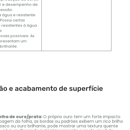
ior e desempenho de
ressão.
 à água e resistente
Possui certas
 resistentes à água
e.
eciais possíveis: As
apresentam um
rilhante.
ão e acabamento de superfície
lha de ouro/prata:
O próprio ouro tem um forte impacto
pagem da folha, as bordas ou padrões exibem um rico brilho
fosco ou ouro brilhante, pode mostrar uma textura quente