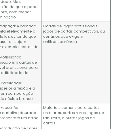
lidade: Mais
flexão do que o papel
inza, com menor
aminação.
i-trapaça: A camada
Cartas de jogar profissionais,
evita efetivamente a
jogos de cartas competitivos, ou
e luz, evitando que
cenários que exigem
raseiros sejam
antitransparência.
r exemplo, cartas de
rofissional:
sado em cartas de
vel profissional para
redibilidade do
durabilidade:
uperior à flexão e à
o em comparação
de núcleo branco.
uxuosa: As
Materiais comuns para cartas
e cartolina dourada
estelares, cartas raras, jogos de
presentam um brilho
tabuleiro, e outros jogos de
cartas.
reprodução de cores: