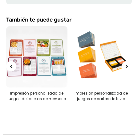
También te puede gustar
ada de
Impresión personalizada de
Rompecabezas personaliza
 memoria
juegos de cartas de trivia