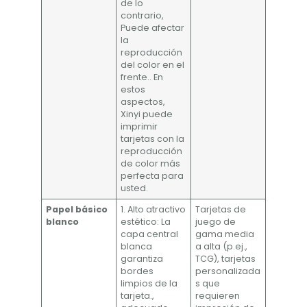
de lo
contrario,
Puede afectar
la
reproducción
del color en el
frente.. En
estos
aspectos,
Xinyi puede
imprimir
tarjetas con la
reproducción
de color más
perfecta para
usted.
Papel básico
1. Alto atractivo
Tarjetas de
blanco
estético: La
juego de
capa central
gama media
blanca
a alta (p.ej.,
garantiza
TCG), tarjetas
bordes
personalizada
limpios de la
s que
tarjeta.,
requieren