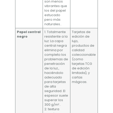
son menos
vibrantes que
los del papel
estucado
pero más
naturales..
Papel central
1. Totalmente
Tarjetas de
negro
resistente a la
edición de
luz: La capa
lujo,
central negra
productos de
elimina por
calidad
completo los
coleccionable
problemas de
(como
penetración
tarjetas TCG
de la luz.,
de edición
haciéndolo
limitada), y
adecuado
cartas
para tarjetas
mágicas.
de alta
seguridad. El
espesor suele
superar los
300 g/m²..
2. textura