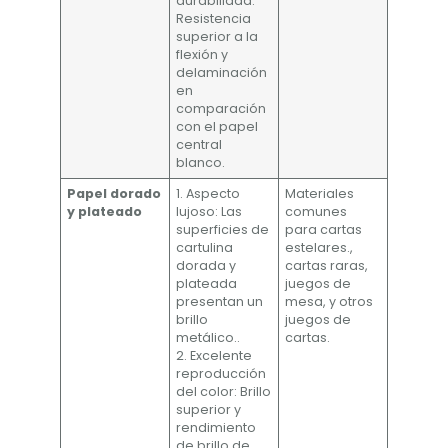
durabilidad:
Resistencia
superior a la
flexión y
delaminación
en
comparación
con el papel
central
blanco.
Papel dorado
1. Aspecto
Materiales
y plateado
lujoso: Las
comunes
superficies de
para cartas
cartulina
estelares.,
dorada y
cartas raras,
plateada
juegos de
presentan un
mesa, y otros
brillo
juegos de
metálico..
cartas.
2. Excelente
reproducción
del color: Brillo
superior y
rendimiento
de brillo de