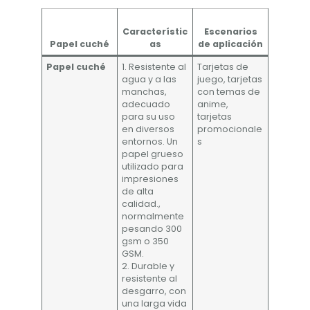
Característic
Escenarios
Papel cuché
as
de aplicación
Papel cuché
1. Resistente al
Tarjetas de
agua y a las
juego, tarjetas
manchas,
con temas de
adecuado
anime,
para su uso
tarjetas
en diversos
promocionale
entornos. Un
s
papel grueso
utilizado para
impresiones
de alta
calidad.,
normalmente
pesando 300
gsm o 350
GSM.
2. Durable y
resistente al
desgarro, con
una larga vida