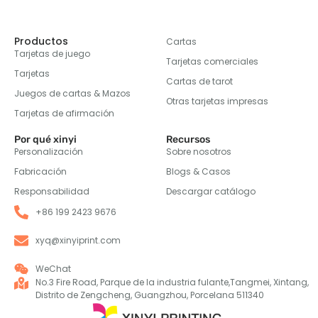
Productos
Cartas
Tarjetas de juego
Tarjetas comerciales
Tarjetas
Cartas de tarot
Juegos de cartas & Mazos
Otras tarjetas impresas
Tarjetas de afirmación
Por qué xinyi
Recursos
Personalización
Sobre nosotros
Fabricación
Blogs & Casos
Responsabilidad
Descargar catálogo
+86 199 2423 9676
xyq@xinyiprint.com
WeChat
No.3 Fire Road, Parque de la industria fulante,Tangmei, Xintang,
Distrito de Zengcheng, Guangzhou, Porcelana 511340