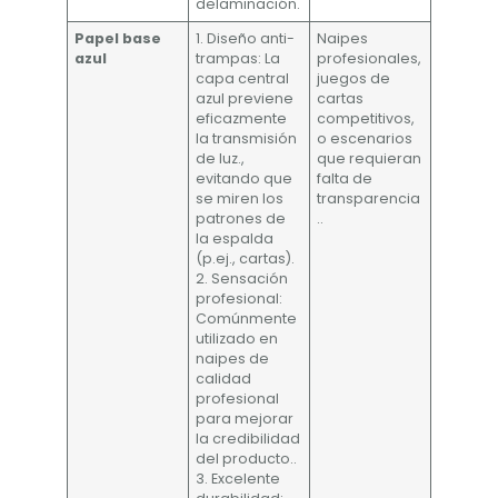
delaminación.
Papel base
1. Diseño anti-
Naipes
azul
trampas: La
profesionales,
capa central
juegos de
azul previene
cartas
eficazmente
competitivos,
la transmisión
o escenarios
de luz.,
que requieran
evitando que
falta de
se miren los
transparencia
patrones de
..
la espalda
(p.ej., cartas).
2. Sensación
profesional:
Comúnmente
utilizado en
naipes de
calidad
profesional
para mejorar
la credibilidad
del producto..
3. Excelente