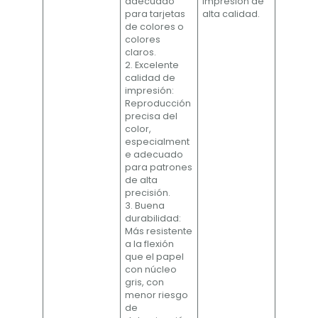
adecuado
impresión de
para tarjetas
alta calidad.
de colores o
colores
claros.
2. Excelente
calidad de
impresión:
Reproducción
precisa del
color,
especialment
e adecuado
para patrones
de alta
precisión.
3. Buena
durabilidad:
Más resistente
a la flexión
que el papel
con núcleo
gris, con
menor riesgo
de