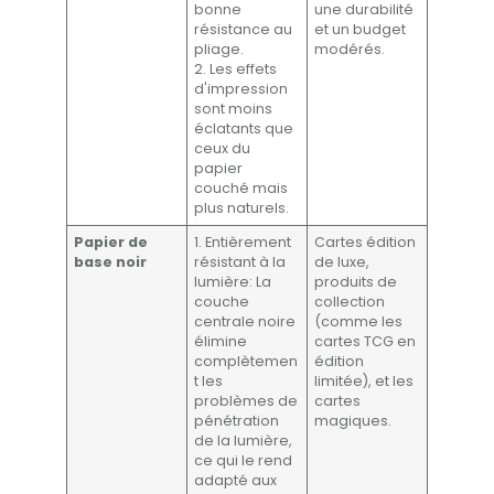
bonne
une durabilité
résistance au
et un budget
pliage.
modérés.
2. Les effets
d'impression
sont moins
éclatants que
ceux du
papier
couché mais
plus naturels.
Papier de
1. Entièrement
Cartes édition
base noir
résistant à la
de luxe,
lumière: La
produits de
couche
collection
centrale noire
(comme les
élimine
cartes TCG en
complètemen
édition
t les
limitée), et les
problèmes de
cartes
pénétration
magiques.
de la lumière,
ce qui le rend
adapté aux