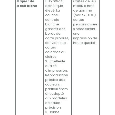
Papier de
1. Un attrait
Cartes de jeu
base blanc
esthétique
milieu à haut
élevé: La
de gamme
couche
(par ex., TCG),
centrale
cartes
blanche
personnalisée
garantit des
s nécessitant
bords de
une
carte propres,
impression de
convient aux
haute qualité.
cartes
colorées ou
claires.
2. Excellente
qualité
d'impression:
Reproduction
précise des
couleurs,
particulièrem
ent adapté
aux modèles
de haute
précision.
3. Bonne