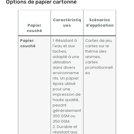
Options de papier cartonné
Caractéristiq
Scénarios
Papier
ues
d'application
couché
Papier
1. Résistant à
Cartes de jeu,
couché
l'eau et aux
cartes sur le
taches,
thème des
adapté à une
animes,
utilisation
cartes
dans divers
promotionnell
environneme
es
nts. Un papier
épais utilisé
pour une
impression de
haute qualité,
pesant
généralement
300 GSM ou
350 GSM.
2. Durable et
résistant aux