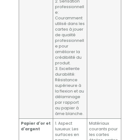
2. Sensation
professionnell
e:
Couramment
utilisé dans les
cartes à jouer
de qualité
professionnell
e pour
améliorer la
crédibilité du
produit.
3. Excellente
durabilité:
Résistance
supérieure à
la flexion et au
délaminage
par rapport
au papier à
âme blanche.
Papier d'or et
1. Aspect
Matériaux
d'argent
luxueux: Les
courants pour
surfaces en
les cartes