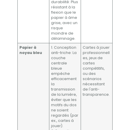
durabilité: Plus
résistant à la
flexion que le
papier à âme
grise, avec un
risque
moindre de
délaminage.
Papier à
1. Conception
Cartes à jouer
noyau bleu
anti-triche: La
professionnell
couche
es, jeux de
centrale
cartes
bleue
compétitifs,
empêche
ou des
efficacement
scénarios
la
nécessitant
transmission
de l'anti-
de la lumière,
transparence.
éviter que les
motifs du dos
ne soient
regardés (par
ex., cartes à
jouer).