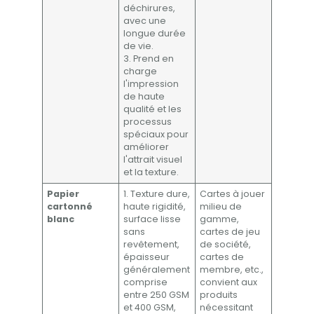
déchirures,
avec une
longue durée
de vie.
3. Prend en
charge
l'impression
de haute
qualité et les
processus
spéciaux pour
améliorer
l'attrait visuel
et la texture.
Papier
1. Texture dure,
Cartes à jouer
cartonné
haute rigidité,
milieu de
blanc
surface lisse
gamme,
sans
cartes de jeu
revêtement,
de société,
épaisseur
cartes de
généralement
membre, etc.,
comprise
convient aux
entre 250 GSM
produits
et 400 GSM,
nécessitant