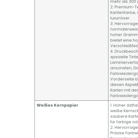
mehr als 300 
2. Premium-Tex
Kantenfarbe, 
luxuriöser.
3. Hervorrage
normalerweise
hoher Gramma
bietet eine h
Verschleißfest
4. Druckbesch
spezielle Tin
Laminierverfa
ansonsten, Di
Farbwiederga
Vorderseite b
diesen Aspekte
Karten mit de
Farbwiederga
Weißes Kernpapier
1. Hoher ästhe
weiße Kernsch
saubere Kart
für farbige od
2. Hervorrage
Präzise Farb