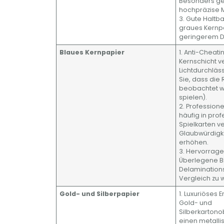
Besonders ge
hochpräzise M
3. Gute Haltba
graues Kernpa
geringerem De
Blaues Kernpapier
1. Anti-Cheat
Kernschicht v
Lichtdurchläs
Sie, dass die
beobachtet we
spielen).
2. Professione
häufig in prof
Spielkarten v
Glaubwürdigke
erhöhen.
3. Hervorrage
Überlegene B
Delamination
Vergleich zu
Gold- und Silberpapier
1. Luxuriöses 
Gold- und
Silberkarton
einen metalli