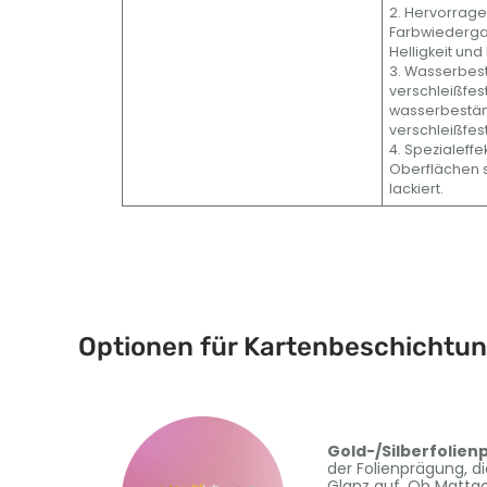
2. Hervorrag
Farbwiederga
Helligkeit und
3. Wasserbes
verschleißfes
wasserbestä
verschleißfes
4. Spezialeffe
Oberflächen 
lackiert.
Optionen für Kartenbeschichtu
Gold-/Silberfolie
der Folienprägung, d
Glanz auf. Ob Mattgo