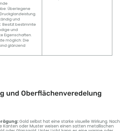
ende
be: Überlegene
 Druckglanzleistung.
tändig und
t: Besitzt bestimmte
ndige und
te Eigenschaften.
kte möglich: Die
sind glänzend
ng und Oberflächenveredelung
nprägung:
Gold selbst hat eine starke visuelle Wirkung. Nach
ie Kanten oder Muster weisen einen satten metallischen
ld oder Glanzgold, Unter Licht kann es eine warme oder