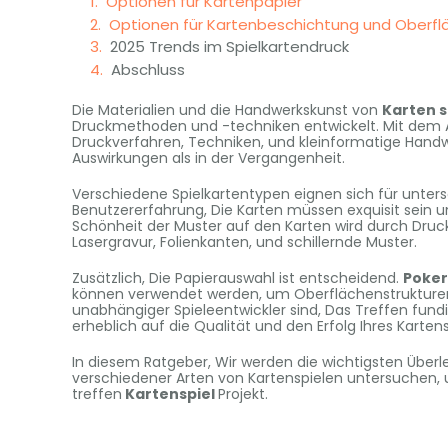
Optionen für Kartenpapier
Optionen für Kartenbeschichtung und Oberf
2025 Trends im Spielkartendruck
Abschluss
Die Materialien und die Handwerkskunst von
Karten s
Druckmethoden und -techniken entwickelt. Mit dem Au
Druckverfahren, Techniken, und kleinformatige Handw
Auswirkungen als in der Vergangenheit.
Verschiedene Spielkartentypen eignen sich für unter
Benutzererfahrung, Die Karten müssen exquisit sein 
Schönheit der Muster auf den Karten wird durch Druck
Lasergravur, Folienkanten, und schillernde Muster.
Zusätzlich, Die Papierauswahl ist entscheidend.
Poker
können verwendet werden, um Oberflächenstrukturen 
unabhängiger Spieleentwickler sind, Das Treffen fun
erheblich auf die Qualität und den Erfolg Ihres Kartens
In diesem Ratgeber, Wir werden die wichtigsten Üb
verschiedener Arten von Kartenspielen untersuchen, um
treffen
Kartenspiel
Projekt.