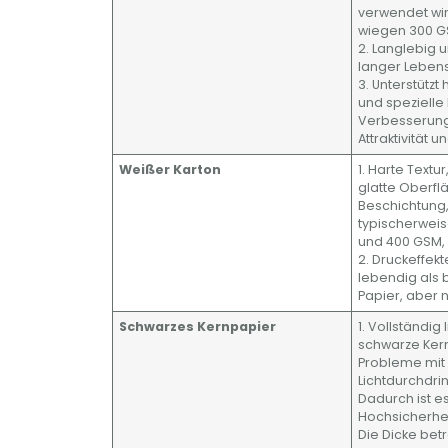
verwendet wir
wiegen 300 G
2. Langlebig u
langer Leben
3. Unterstütz
und spezielle
Verbesserung
Attraktivität u
Weißer Karton
1. Harte Textur
glatte Oberf
Beschichtung,
typischerwei
und 400 GSM, g
2. Druckeffek
lebendig als 
Papier, aber n
Schwarzes Kernpapier
1. Vollständig 
schwarze Kern
Probleme mit
Lichtdurchdri
Dadurch ist es
Hochsicherhei
Die Dicke bet