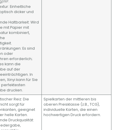
g/m².
tur: Einheitliche
optisch dicker und
nde Haltbarkeit: Wird
 mit Papier mit
tur kombiniert,
ohe
igkeit.
ränkungen: Es sind
ten oder
hren erforderlich;
es kann die
be auf der
eeinträchtigen. In
n, Xinyi kann für Sie
r perfektesten
be drucken.
tischer Reiz: Die
Spielkarten der mittleren bis
icht sorgt für
oberen Preisklasse (z.B., TCG),
enkanten, geeignet
individuelle Karten, die einen
er helle Karten.
hochwertigen Druck erfordern.
nde Druckqualität:
wiedergabe,