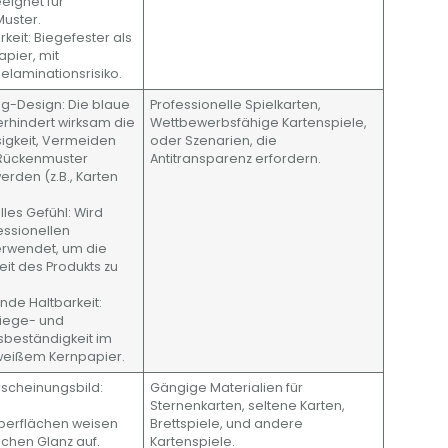
eignet für
uster.
rkeit: Biegefester als
pier, mit
laminationsrisiko.
ing-Design: Die blaue
Professionelle Spielkarten,
erhindert wirksam die
Wettbewerbsfähige Kartenspiele,
sigkeit, Vermeiden
oder Szenarien, die
 Rückenmuster
Antitransparenz erfordern.
rden (z.B., Karten
lles Gefühl: Wird
essionellen
erwendet, um die
it des Produkts zu
nde Haltbarkeit:
iege- und
sbeständigkeit im
 weißem Kernpapier.
Erscheinungsbild:
Gängige Materialien für
Sternenkarten, seltene Karten,
oberflächen weisen
Brettspiele, und andere
schen Glanz auf.
Kartenspiele.