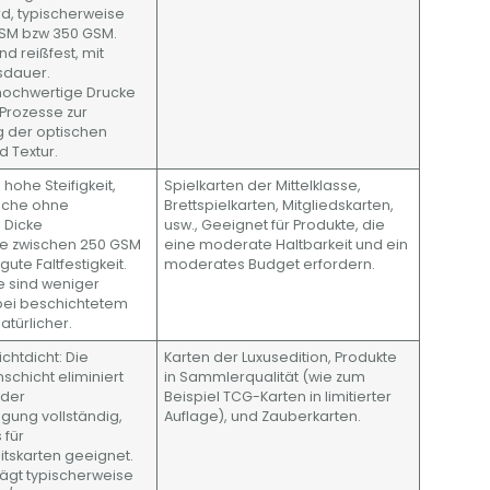
d, typischerweise
SM bzw 350 GSM.
nd reißfest, mit
sdauer.
t hochwertige Drucke
 Prozesse zur
 der optischen
nd Textur.
, hohe Steifigkeit,
Spielkarten der Mittelklasse,
läche ohne
Brettspielkarten, Mitgliedskarten,
 Dicke
usw., Geeignet für Produkte, die
se zwischen 250 GSM
eine moderate Haltbarkeit und ein
ute Faltfestigkeit.
moderates Budget erfordern.
te sind weniger
bei beschichtetem
atürlicher.
lichtdicht: Die
Karten der Luxusedition, Produkte
schicht eliminiert
in Sammlerqualität (wie zum
 der
Beispiel TCG-Karten in limitierter
ngung vollständig,
Auflage), und Zauberkarten.
 für
tskarten geeignet.
rägt typischerweise