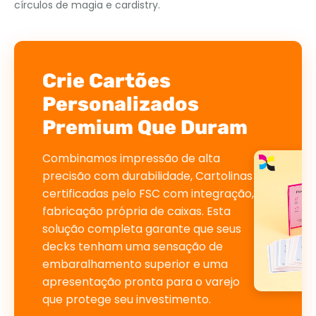
círculos de magia e cardistry.
Crie Cartões
Personalizados
Premium Que Duram
Combinamos impressão de alta
precisão com durabilidade, Cartolinas
certificadas pelo FSC com integração,
fabricação própria de caixas. Esta
solução completa garante que seus
decks tenham uma sensação de
embaralhamento superior e uma
apresentação pronta para o varejo
que protege seu investimento.