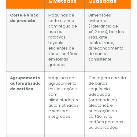
& Métodos
Qualidade
Corte e vinco
Máquinas de
Dimensões
de precisão
corte e vinco
uniformes
com régua de
(Tolerância de
aço ou
±0,2 mm), bordas
rotativas.
lisas, arte
Layouts
centralizada,
eficientes de
arredondamento
vários cartões
de canto
em folhas
consistente.
grandes.
Agrupamento
Máquinas de
Contagem correta
automatizado
agrupamento
de cartas,
de cartões
multiestações
sequência
com
adequada
alimentadores
(ordenado ou
automatizados
aleatório), e
e sensores
orientação do
integrados.
cartão. Evita
cartões perdidos
ou duplicados.