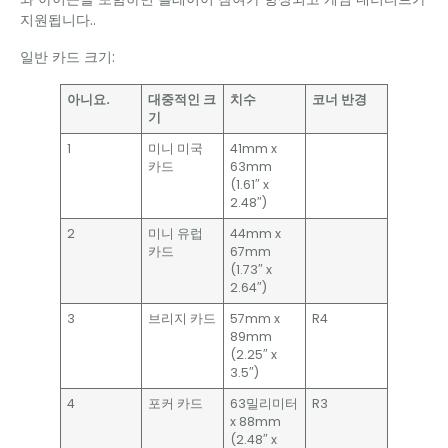
지원됩니다..
일반 카드 크기:
아니요.
대중적인 크
치수
코너 반경
기
1
미니 미국
41mm x
카드
63mm
(1.61″ x
2.48″)
2
미니 유럽
44mm x
카드
67mm
(1.73″ x
2.64″)
3
브리지 카드
57mm x
R4
89mm
(2.25″ x
3.5″)
4
포커 카드
63밀리미터
R3
x 88mm
(2.48″ x