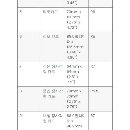
3.46″)
5
타로카드
70mm x
R6
120mm
(2.76″ x
4.72″)
6
점보 카드
88.5밀리미
R5
터 x
126.5mm
(3.46″ x
4.96″)
7
작은 정사각
64mm x
R7
형 카드
64mm
(2.5″ x
2.5″)
8
중간 정사각
70mm x
R5.5
형 카드
70mm
(2.76″ x
2.76″)
9
대형 정사각
88.9밀리미
R7
형 카드
터 x
88.9mm