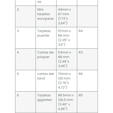
as
2
Mini
44mm x
tarjetas
67 mm
europeas
(1.73″x
2,64″)
3
Tarjetas
57mm x
R4
puente
89 mm
(2.25″ x
3,5″)
4
Cartas de
63mm x
R3
póquer
88 mm
(2.48″x
3,46″)
5
cartas del
70mm x
R6
tarot
120 mm
(2.76″x
4,72″)
6
Tarjetas
88.5mm x
R5
gigantes
126,5 mm
(3.46″ x
4,96″)