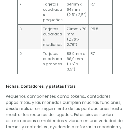
7
Tarjetas
64mm x
R7
cuadrada
64 mm
s
(2.5″x 2,5″)
pequeñas
8
Tarjetas
70mm x 70
R5.5
cuadrada
mm
s
(2.76″x
medianas
2,76″)
9
Tarjetas
88.9mm x
R7
cuadrada
88,9 mm
s grandes
(3.5″ x
3,5″)
Fichas, Contadores, y patatas fritas
Pequeños componentes como tokens., contadores,
papas fritas, y las monedas cumplen muchas funciones,
desde realizar un seguimiento de las puntuaciones hasta
mostrar los recursos del jugador.. Estas piezas suelen
estar impresas o moldeadas y vienen en una variedad de
formas y materiales., ayudando a reforzar la mecánica y