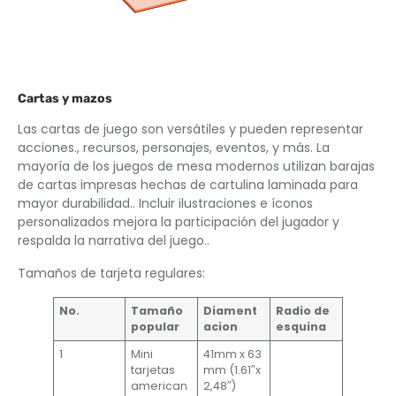
Cartas y mazos
Las cartas de juego son versátiles y pueden representar
acciones., recursos, personajes, eventos, y más. La
mayoría de los juegos de mesa modernos utilizan barajas
de cartas impresas hechas de cartulina laminada para
mayor durabilidad.. Incluir ilustraciones e íconos
personalizados mejora la participación del jugador y
respalda la narrativa del juego..
Tamaños de tarjeta regulares:
No.
Tamaño
Diament
Radio de
popular
acion
esquina
1
Mini
41mm x 63
tarjetas
mm (1.61″x
american
2,48″)