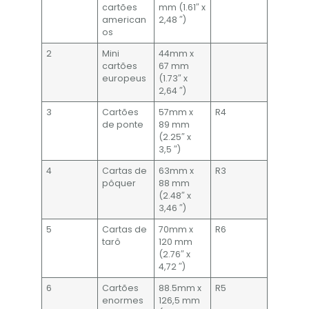
cartões
mm (1.61″ x
american
2,48 ″)
os
2
Mini
44mm x
cartões
67 mm
europeus
(1.73″ x
2,64 ″)
3
Cartões
57mm x
R4
de ponte
89 mm
(2.25″ x
3,5 ″)
4
Cartas de
63mm x
R3
pôquer
88 mm
(2.48″ x
3,46 ″)
5
Cartas de
70mm x
R6
tarô
120 mm
(2.76″ x
4,72 ″)
6
Cartões
88.5mm x
R5
enormes
126,5 mm