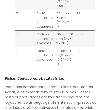
(3.46″ x
4,96 ″)
7
Cartões
64mm x
R7
quadrado
64 mm
s
(2.5″ x 2,5
pequenos
″)
8
Cartões
70mm x 70
R5.5
quadrado
mm (2.76″
s médios
x 2,76 ″)
9
Cartões
88.9mm x
R7
quadrado
88,9 mm
s grandes
(3.5″ x 3,5
″)
Fichas, Contadores, e batatas fritas
Pequenos componentes como tokens, contadores,
fichas, e as moedas têm muitas funções – desde
rastrear pontuações até mostrar os recursos dos
jogadores. Essas peças geralmente são impressas ou
moldadas e vêm em diversos formatos e materiais.,