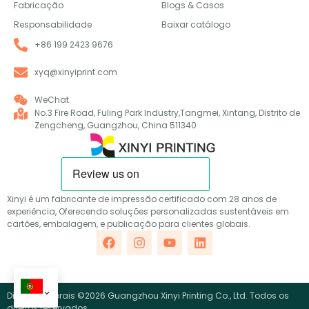
Fabricação
Blogs & Casos
Responsabilidade
Baixar catálogo
+86 199 2423 9676
xyq@xinyiprint.com
WeChat
No.3 Fire Road, Fuling Park Industry,Tangmei, Xintang, Distrito de
Zengcheng, Guangzhou, China 511340
Xinyi é um fabricante de impressão certificado com 28 anos de
experiência, Oferecendo soluções personalizadas sustentáveis em
cartões, embalagem, e publicação para clientes globais.
Direitos autorais ©2026 Guangzhou Xinyi Printing Co., Ltd. Todos os
direitos reservados.