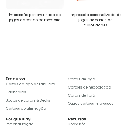
ada de
Impressão personalizada de
Quebra-cabeças
emória
jogos de cartas de
personalizados
curiosidades
Produtos
Cartas de jogo
Cartas de jogo de tabuleiro
Cartões de negociação
Flashcards
Cartas de Tarô
Jogos de cartas & Decks
Outros cartões impressos
Cartões de afirmação
Por que Xinyi
Recursos
Personalização
Sobre nós