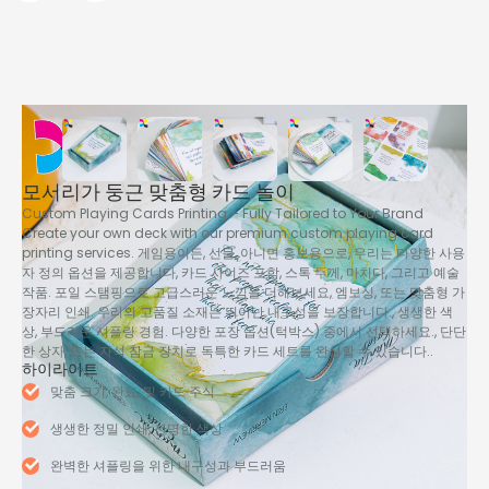
모서리가 둥근 맞춤형 카드 놀이
Custom Playing Cards Printing – Fully Tailored to Your Brand
Create your own deck with our premium custom playing card
printing services
. 게임용이든, 선물, 아니면 홍보용으로, 우리는 다양한 사용
자 정의 옵션을 제공합니다, 카드 사이즈 포함, 스톡 두께, 마치다, 그리고 예술
작품. 포일 스탬핑으로 고급스러운 느낌을 더해보세요, 엠보싱, 또는 맞춤형 가
장자리 인쇄. 우리의 고품질 소재는 뛰어난 내구성을 보장합니다., 생생한 색
상, 부드러운 셔플링 경험. 다양한 포장 옵션(턱박스) 중에서 선택하세요., 단단
한 상자, 또는 자석 잠금 장치로 독특한 카드 세트를 완성할 수 있습니다..
하이라이트
맞춤 크기, 완료, 및 카드 주식
생생한 정밀 인쇄, 선명한 색상
완벽한 셔플링을 위한 내구성과 부드러움