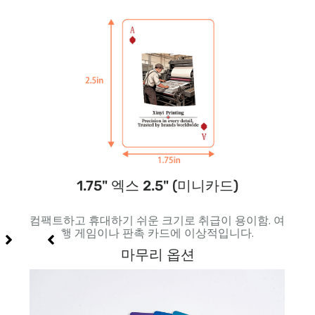
1.75" 엑스 2.5" (미니카드)
 특수
컴팩트하고 휴대하기 쉬운 크기로 취급이 용이함. 여
더 
행 게임이나 판촉 카드에 이상적입니다.
다.
마무리 옵션