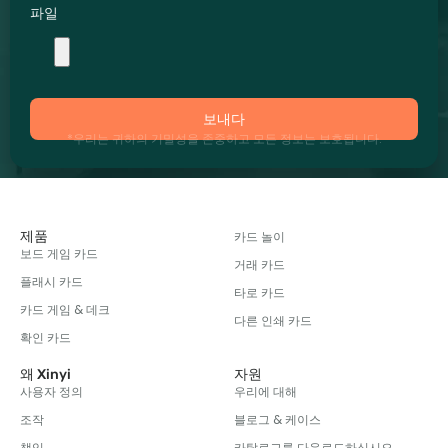
파일
보내다
*우리는 귀하의 기밀성을 존중하고 모든 정보는 보호됩니다.
제품
카드 놀이
보드 게임 카드
거래 카드
플래시 카드
타로 카드
카드 게임 & 데크
다른 인쇄 카드
확인 카드
왜 Xinyi
자원
사용자 정의
우리에 대해
조작
블로그 & 케이스
책임
카탈로그를 다운로드하십시오