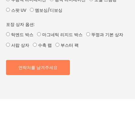
스팟 UV
엠보싱/디보싱
포장 상자 옵션:
턱엔드 박스
마그네틱 리지드 박스
뚜껑과 기본 상자
서랍 상자
수축 랩
부스터 팩
연락처를 남겨주세요