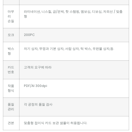
마무
라미네이션, 니스칠, 금/은박, 핫 스탬핑, 엠보싱, 디보싱, 자외선 / 맞춤
리
형
손질
모크
200PC
박스
자기 상자, 뚜껑과 기본 상자, 서랍 상자, 턱 박스, 우편물 상자,등.
형
카드
고객의 요구에 따라
번호
작품
PDF/AI 300dpi
형식
품질
각 공정의 품질 검사
관리
견본
맞춤형 접이식 카드 보관 샘플이 허용됩니다.