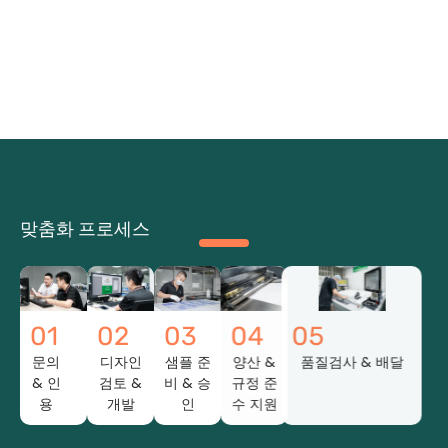
맞춤화 프로세스
01
02
03
04
05
문의
디자인
샘플 준
양산 &
품질검사 & 배달
& 인
검토 &
비 & 승
규정 준
용
개발
인
수 지원