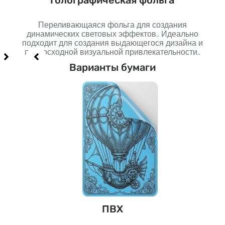
Голографическая фольга
Переливающаяся фольга для создания
но
динамических световых эффектов.. Идеально
п
подходит для создания выдающегося дизайна и
созд
превосходной визуальной привлекательности..
Варианты бумаги
н
ПВХ