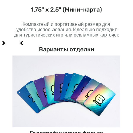
)
1.75" х 2.5" (Мини-карта)
вного
Компактный и портативный размер для
Не
од и
удобства использования. Идеально подходит
луч
для туристических игр или рекламных карточек
Варианты отделки