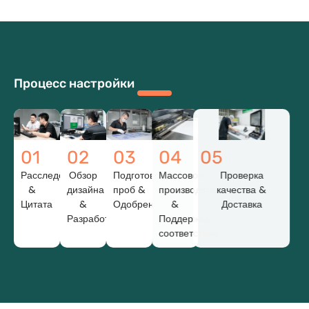
Процесс настройки
01
02
03
04
05
Расследование
Обзор
Подготовка
Массовое
Проверка
&
дизайна
проб &
производство
качества &
Цитата
&
Одобрение
&
Доставка
Разработка
Поддержка
соответствия