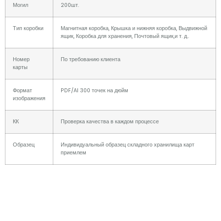
Могил
200шт.
Тип коробки
Магнитная коробка, Крышка и нижняя коробка, Выдвижной
ящик, Коробка для хранения, Почтовый ящик,и т. д..
Номер
По требованию клиента
карты
Формат
PDF/AI 300 точек на дюйм
изображения
КК
Проверка качества в каждом процессе
Образец
Индивидуальный образец складного хранилища карт
приемлем