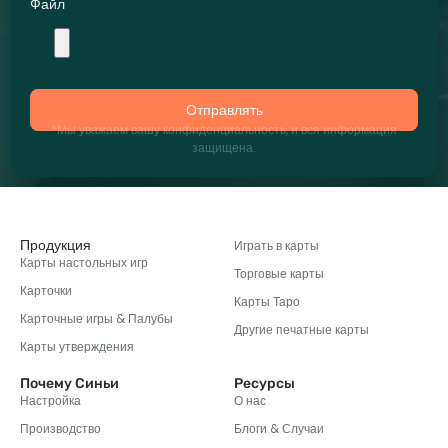
Файл
Отправлять
*Мы уважаем вашу конфиденциальность, и вся информация
защищена.
Продукция
Играть в карты
Карты настольных игр
Торговые карты
Карточки
Карты Таро
Карточные игры & Палубы
Другие печатные карты
Карты утверждения
Почему Синьи
Ресурсы
Настройка
О нас
Производство
Блоги & Случаи