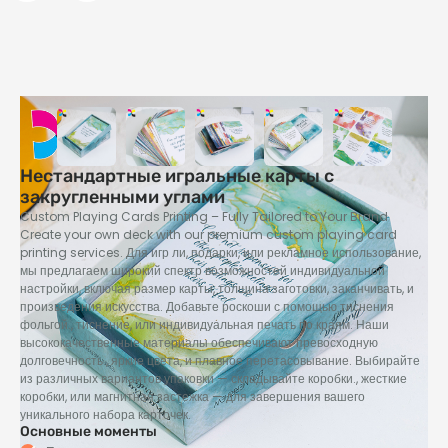
Нестандартные игральные карты с
закругленными углами
Custom Playing Cards Printing – Fully Tailored to Your Brand
Create your own deck with our premium custom playing card
printing services
. Для игр ли, подарки, или рекламное использование,
мы предлагаем широкий спектр возможностей индивидуальной
настройки, включая размер карты, толщина заготовки, заканчивать, и
произведения искусства. Добавьте роскоши с помощью тиснения
фольгой., тиснение, или индивидуальная печать по краям. Наши
высококачественные материалы обеспечивают превосходную
долговечность., яркие цвета, и плавное перетасовывание. Выбирайте
из различных вариантов упаковки — складывайте коробки., жесткие
коробки, или магнитная застежка — для завершения вашего
уникального набора карточек.
Основные моменты