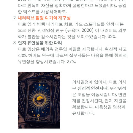
타로 판독이 자신을 정확하게 설명한다고 느꼈습니다., 동일
한 텍스트를 사용하더라도.
내러티브 힐링 & 기억 재구성
타로 읽기 병행 내러티브 치료, 카드 스프레드를 인생 대본
으로 전환. 신경영상 연구 (뉴욕대, 2020) 이 내러티브 외부
화가 불안을 ​​감소시킨다는 것을 보여주었습니다. 32%.
인지 유연성을 위한 다리
타로 명상은 배외측 전두엽 피질을 자극합니다, 확산적 사고
강화. 하버드 연구에 따르면 실무자들은 다음을 통해 창의적
유연성을 향상시켰습니다. 27%.
의사결정에 있어서, 타로 의식
은
심리적 안전지대
: 무작위성
은 초점을 이동시킵니다, 변연
계를 진정시킨다, 인지 자원을
확보합니다. 마음챙김 명상과
유사합니다..