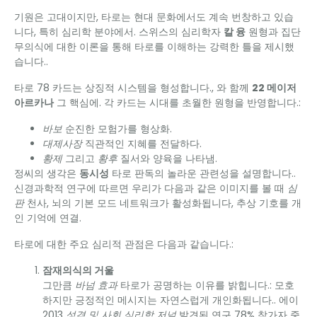
기원은 고대이지만, 타로는 현대 문화에서도 계속 번창하고 있습
니다, 특히 심리학 분야에서. 스위스의 심리학자
칼 융
원형과 집단
무의식에 대한 이론을 통해 타로를 이해하는 강력한 틀을 제시했
습니다..
타로 78 카드는 상징적 시스템을 형성합니다., 와 함께
22 메이저
아르카나
그 핵심에. 각 카드는 시대를 초월한 원형을 반영합니다.:
바보
순진한 모험가를 형상화.
대제사장
직관적인 지혜를 전달하다.
황제
그리고
황후
질서와 양육을 나타냄.
정씨의 생각은
동시성
타로 판독의 놀라운 관련성을 설명합니다..
신경과학적 연구에 따르면 우리가 다음과 같은 이미지를 볼 때
심
판
천사, 뇌의 기본 모드 네트워크가 활성화됩니다, 추상 기호를 개
인 기억에 연결.
타로에 대한 주요 심리적 관점은 다음과 같습니다.:
잠재의식의 거울
그만큼
바넘 ​​효과
타로가 공명하는 이유를 밝힙니다.: 모호
하지만 긍정적인 메시지는 자연스럽게 개인화됩니다.. 에이
2013
성격 및 사회 심리학 저널
발견된 연구 78% 참가자 중