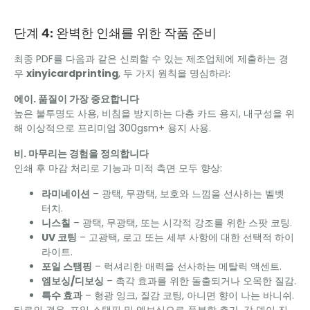
단계 4: 완벽한 인쇄를 위한 작품 준비
최종 PDF를 다음과 같은 신뢰할 수 있는 제조업체에 제출하는 경
우
xinyicardprinting
, 두 가지 원칙을 명심하라:
에이. 품질이 가장 중요합니다
높은 불투명도 사용, 비침을 방지하는 다층 카드 용지, 내구성을 위
해 이상적으로 프리미엄 300gsm+ 용지 사용.
비. 마무리는 경험을 정의합니다
인쇄 후 마감 처리로 기능과 미적 측면 모두 향상:
라미네이션
– 광택, 무광택, 보호와 느낌을 선사하는 벨벳
터치.
니스칠
– 광택, 무광택, 또는 시각적 강조를 위한 스팟 코팅.
UV 코팅
– 고광택, 로고 또는 세부 사항에 대한 선택적 하이
라이트.
포일 스탬핑
– 럭셔리한 매력을 선사하는 메탈릭 액센트.
엠보싱/디보싱
– 촉각 효과를 위한 돌출되거나 오목한 질감.
특수 효과
– 형광 잉크, 질감 코팅, 아니면 향이 나는 바니쉬.
타로의 경우, 포일 스탬핑 및 엠보싱으로 풍부함 추가, 각 덱이 진