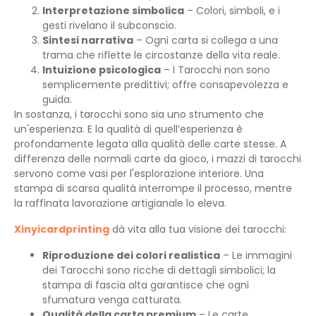
Interpretazione simbolica
– Colori, simboli, e i
gesti rivelano il subconscio.
Sintesi narrativa
– Ogni carta si collega a una
trama che riflette le circostanze della vita reale.
Intuizione psicologica
– I Tarocchi non sono
semplicemente predittivi; offre consapevolezza e
guida.
In sostanza, i tarocchi sono sia uno strumento che
un'esperienza. E la qualità di quell’esperienza è
profondamente legata alla qualità delle carte stesse. A
differenza delle normali carte da gioco, i mazzi di tarocchi
servono come vasi per l'esplorazione interiore. Una
stampa di scarsa qualità interrompe il processo, mentre
la raffinata lavorazione artigianale lo eleva.
Xinyicardprinting
dà vita alla tua visione dei tarocchi:
Riproduzione dei colori realistica
– Le immagini
dei Tarocchi sono ricche di dettagli simbolici; la
stampa di fascia alta garantisce che ogni
sfumatura venga catturata.
Qualità della carta premium
– Le carte