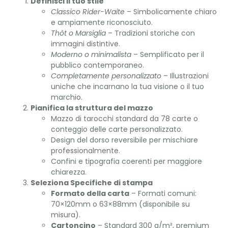
Definisci il tuo stile
Classico Rider-Waite
– Simbolicamente chiaro
e ampiamente riconosciuto.
Thòt o Marsiglia
– Tradizioni storiche con
immagini distintive.
Moderno o minimalista
– Semplificato per il
pubblico contemporaneo.
Completamente personalizzato
– Illustrazioni
uniche che incarnano la tua visione o il tuo
marchio.
Pianifica la struttura del mazzo
Mazzo di tarocchi standard da 78 carte o
conteggio delle carte personalizzato.
Design del dorso reversibile per mischiare
professionalmente.
Confini e tipografia coerenti per maggiore
chiarezza.
Seleziona Specifiche di stampa
Formato della carta
– Formati comuni:
70×120mm o 63×88mm (disponibile su
misura).
Cartoncino
– Standard 300 g/m², premium